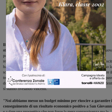
Il piano industriale redatto dall'azienda sta portando lo
stabilimento fuori dalla crisi.
"Un miracolo dovuto anche alla nuov
politica dell'amministratore delegato", afferma Roberto Valente,
responsabile delle relazioni con i sindacati. Un piano per la cui riusci
hanno contribuito anche i lavoratori. Ed è proprio a loro che adesso l
società si rivolge: l'osservatorio infatti servirà all'azienda per seguire i
trend delle produzioni e del mercato e ai lavoratori per conoscere pas
dopo passo cosa accade. Trasparenza e coinvolgimento dei dipendent
si stanno rivelando vincenti.
"Noi abbiamo messo un budget minimo per riuscire a garantire i
conseguimento di un risultato economico positivo a San Giovann
e a dare una prospettiva che non fosse la mera sopravvivenza ma la