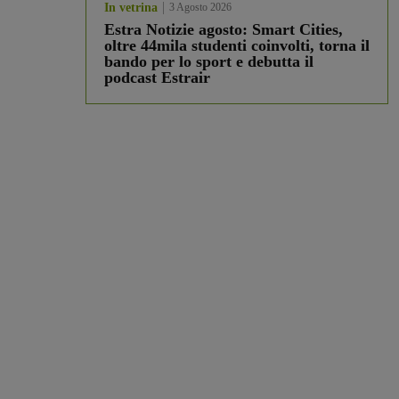
In vetrina
3 Agosto 2026
Estra Notizie agosto: Smart Cities,
oltre 44mila studenti coinvolti, torna il
bando per lo sport e debutta il
podcast Estrair