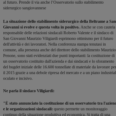
al futuro. Prende il via anche l’Osservatorio sullo stabilimento
siderurgico sangiovannese
La situazione dello stabilimento siderurgico della Beltrame a San
Giovanni si evolve e questa volta in positivo.
Anche se con cautela 
responsabile delle relazioni sindacali Roberto Valente e il sindaco di
San Giovanni Maurizio Viligiardi esprimono ottimismo per il futuro
dell'attività e dei lavoratori. Nella conferenza stampa tenutasi in
comune, alla presenza anche del direttore dello stabilimento Maurizio
Penone, sono stati evidenziati due punti importanti: la costituzione di
un osservatorio costituito dall'azienda e dai sindacati e lo sforamento
del bugdet iniziale delle 16.600 tonnellate di materiale da lavorare pe
il 2015 grazie a una debole ripresa del mercato e a un piano industria
oculato e incisivo.
Ne parla il sindaco Viligiardi:
"È stato annunciato la costituzione di un osservatorio tra l'azien
e le organizzazioni sindacali:
questo permette un monitoraggio
continuo della situazione produttiva ed economica. Si tratta di una