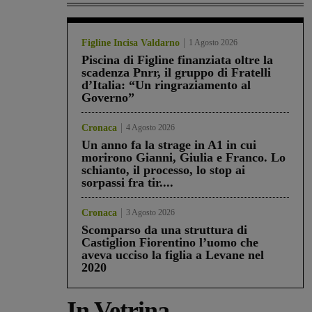
Figline Incisa Valdarno
1 Agosto 2026
Piscina di Figline finanziata oltre la
scadenza Pnrr, il gruppo di Fratelli
d’Italia: “Un ringraziamento al
Governo”
Cronaca
4 Agosto 2026
Un anno fa la strage in A1 in cui
morirono Gianni, Giulia e Franco. Lo
schianto, il processo, lo stop ai
sorpassi fra tir....
Cronaca
3 Agosto 2026
Scomparso da una struttura di
Castiglion Fiorentino l’uomo che
aveva ucciso la figlia a Levane nel
2020
In Vetrina