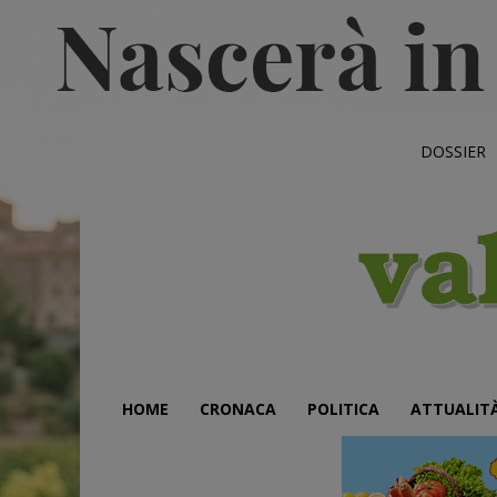
DOSSIER
HOME
CRONACA
POLITICA
ATTUALIT