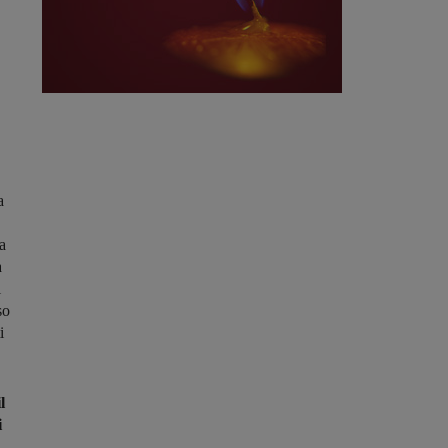
a
ta
a
l
so
i
l
i