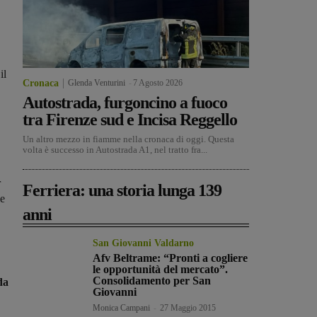
il
Cronaca
Glenda Venturini
-
7 Agosto 2026
Autostrada, furgoncino a fuoco
tra Firenze sud e Incisa Reggello
Un altro mezzo in fiamme nella cronaca di oggi. Questa
volta è successo in Autostrada A1, nel tratto fra...
r
Ferriera: una storia lunga 139
le
anni
San Giovanni Valdarno
Afv Beltrame: “Pronti a cogliere
le opportunità del mercato”.
Consolidamento per San
da
Giovanni
Monica Campani
-
27 Maggio 2015