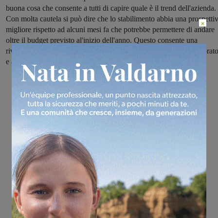
buona cosa che consente a tutti di capire quale è il trend dell'azienda.
Con molta cautela si può dire che lo stabilimento abbia una prospetti
×
migliore rispetto ad alcuni mesi fa che potrebbe permettere di andare
oltre il budget previsto al'inizio dell'anno. Questo consente una
rivisitazione della turnistica e di dare un sospiro di sollievo ai lavorato
e alla città".