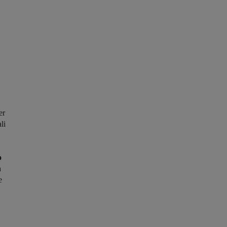
er
li
o
a
e