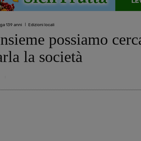
nga 139 anni
Edizioni locali
insieme possiamo cerca
arla la società