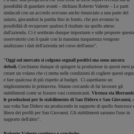
possibilità di guardare avanti – dichiara Roberto Valente – Le parti
sindacali con un accordo avevano anche rinunciato a una parte del
salario, giocandosi la partita fino in fondo, che poi avranno la
possibilità di recuperare qualora il risultato sia quello atteso
dall'azienda. Ci è sembrato dunque importante e utile proporre questo
osservatorio con il quale con la massima trasparenza vengono
analizzano i dati dell'azienda nel corso dell'anno".
"
Oggi sul mercato si colgono segnali positivi ma sono ancora
deboli.
Cerchiamo dunque di spingere la produzione in questi mesi p
creare un volano che ci metta nelle condizioni di cogliere questi segna
e fare qualcosa di più rispetto al budget. Ci aspettiamo un
miglioramento in primavera. Stiamo cercando di far lavorare gli
stabilimenti come se fossero vasi comunicanti.
Vicenza sta liberand
le produzioni per lo stabilimento di San Didero e San Giovanni,
sua volta San Didero sta producendo in supporto di quello francesce 
libera dei profili per San Giovanni. Gli stabilimenti saranno l'uno in
supporto dell'altro".
Roberto Valente continua e conclude: