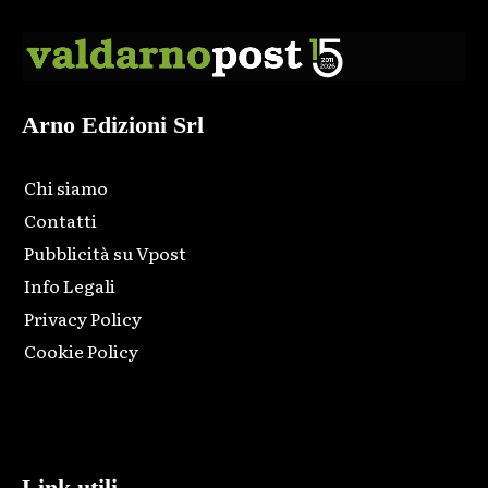
Arno Edizioni Srl
Chi siamo
Contatti
Pubblicità su Vpost
Info Legali
Privacy Policy
Cookie Policy
Html code here! Replace this with any non empty raw html
code and that's it.
Link utili