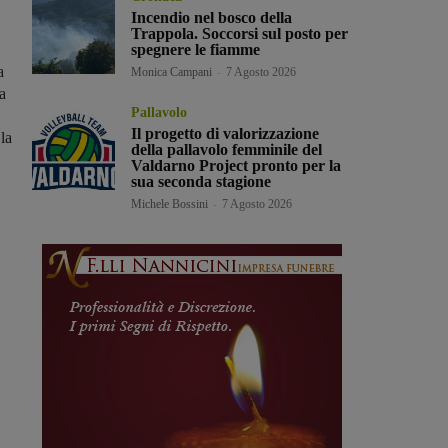
Incendio nel bosco della
Trappola. Soccorsi sul posto per
spegnere le fiamme
a
Monica Campani
-
7 Agosto 2026
a
Pallavolo
Il progetto di valorizzazione
la
della pallavolo femminile del
Valdarno Project pronto per la
sua seconda stagione
Michele Bossini
-
7 Agosto 2026