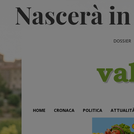
DOSSIER
HOME
CRONACA
POLITICA
ATTUALIT