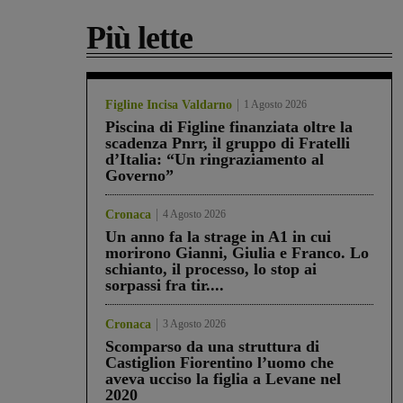
Più lette
Figline Incisa Valdarno
1 Agosto 2026
Piscina di Figline finanziata oltre la
scadenza Pnrr, il gruppo di Fratelli
d’Italia: “Un ringraziamento al
Governo”
Cronaca
4 Agosto 2026
Un anno fa la strage in A1 in cui
morirono Gianni, Giulia e Franco. Lo
schianto, il processo, lo stop ai
sorpassi fra tir....
Cronaca
3 Agosto 2026
Scomparso da una struttura di
Castiglion Fiorentino l’uomo che
aveva ucciso la figlia a Levane nel
2020