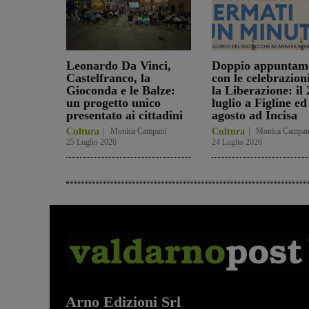
Leonardo Da Vinci,
Doppio appuntam
Castelfranco, la
con le celebrazion
Gioconda e le Balze:
la Liberazione: il 
un progetto unico
luglio a Figline ed 
presentato ai cittadini
agosto ad Incisa
Cultura
Monica Campani
-
Cultura
Monica Campan
25 Luglio 2026
24 Luglio 2026
Arno Edizioni Srl