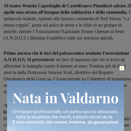
Al teatro Wanda Capodoglio di Castelfranco Piandiscò sabato 2
aprile una serata all’insegna della solidarietà e della commedia.
L
spettacolo teatrale, ispirato alla famosa commedia di Neil Simon “La
strana coppia”, porta sul palco le storie e le sfide di un gruppo di
amiche, mentre l’Associazione Nazionale Donne Operate al Seno
(A.N.D.O.S.) illumina il pubblico sulle sue preziose attività.
Prima ancora che le luci del palcoscenico sendano l’associazione
A.N.D.O.S. Si presenterà:
un faro di speranza per chi si trova ad
affrontare la battaglia contro il tumore al seno. Fondata più di dieci
×
anni fa dalla Dottoressa Simona Scali, direttrice del Reparto
Oncologico della Gruccia, l’Associazione ha l’obiettivo di trasmetter
un messaggio di solidarietà e di sensibilizzare sulle tematiche legate
alla prevenzione.
“
La nostra missione va oltre la cura del corpo”, spiega la
Dottoressa Scali.
“Ci impegniamo a sostenere le donne non solo
fisicamente, ma anche psicologicamente e socialmente. Ogni iniziativ
che promuoviamo è finalizzata a favorire una completa riabilitazione