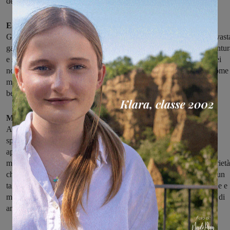
delle donne che hanno subito un intervento al seno.”
E l’impegno dell’Associazione non si limita alla sfera medica.
Grazie al sostegno di volontari e donatori, A.N.D.O.S. offre una vast
gamma di servizi, tra cui consulenze nutrizionali, sedute di agopuntur
e supporto psicologico. “Siamo sensibili all’aspetto psicologico dei
nostri membri”, continua la Dottoressa Scali. “Offriamo servizi come 
musicoterapia e consulenze con estetisti, perché sappiamo che la
bellezza interiore è altrettanto importante della salute fisica.”
Ma l’impegno dell’Associazione va oltre la cura individuale.
Attraverso eventi culturali e ricreativi come passeggiate, cene e
spettacoli teatrali, A.N.D.O.S. crea un senso di comunità e di
appartenenza, offrendo un sostegno emotivo prezioso durante i
momenti più difficili. Ed è stato proprio in questo spirito di solidarietà
che si svolgerà lo spettacolo teatrale, interpretato con maestria da un
talentuoso cast locale. La commedia, una rivisitazione al femminile e
musicale de “La strana coppia”, racconta le vicende di un gruppo di
amiche alle prese con le sfide della vita e dell’amicizia.