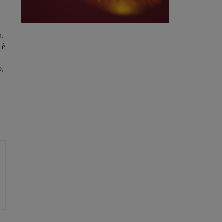
a.
 è
o,