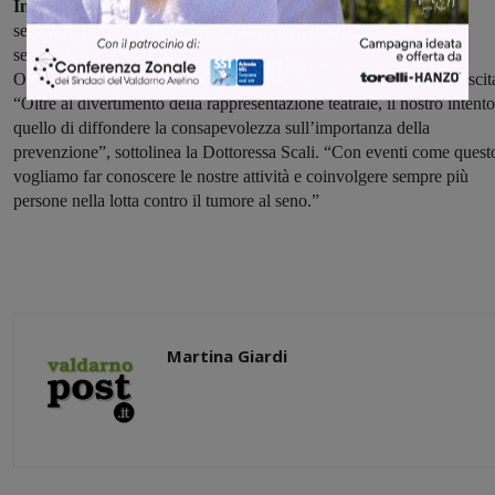
In particolare, la storia di Fiorenza,
interpretata con profonda
sensibilità da una brillante attrice. Il suo percorso attraverso la
separazione e il sostegno ricevuto dalle amiche, in particolare da
Olivia, ha rappresenta un potente messaggio di resilienza e di rinascit
“Oltre al divertimento della rappresentazione teatrale, il nostro intento
quello di diffondere la consapevolezza sull’importanza della
prevenzione”, sottolinea la Dottoressa Scali. “Con eventi come quest
vogliamo far conoscere le nostre attività e coinvolgere sempre più
persone nella lotta contro il tumore al seno.”
Martina Giardi