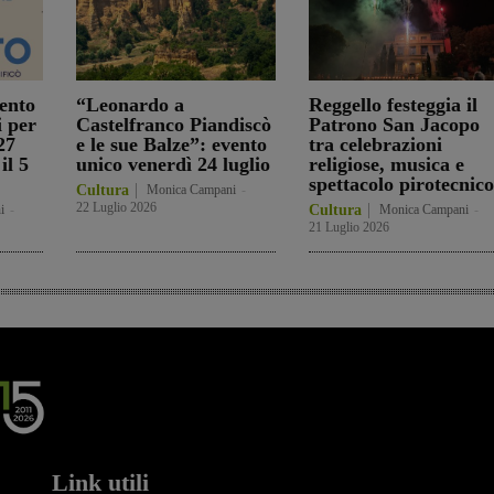
ento
“Leonardo a
Reggello festeggia il
i per
Castelfranco Piandiscò
Patrono San Jacopo
27
e le sue Balze”: evento
tra celebrazioni
il 5
unico venerdì 24 luglio
religiose, musica e
spettacolo pirotecnico
Cultura
Monica Campani
-
22 Luglio 2026
i
-
Cultura
Monica Campani
-
21 Luglio 2026
Link utili