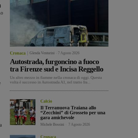
8
o
Cronaca
Glenda Venturini
-
7 Agosto 2026
Autostrada, furgoncino a fuoco
tra Firenze sud e Incisa Reggello
Un altro mezzo in fiamme nella cronaca di oggi. Questa
volta è successo in Autostrada A1, nel tratto fra...
e
Calcio
Il Terranuova Traiana allo
“Zecchini” di Grosseto per una
gara amichevole
a
Michele Bossini
-
7 Agosto 2026
Cronaca