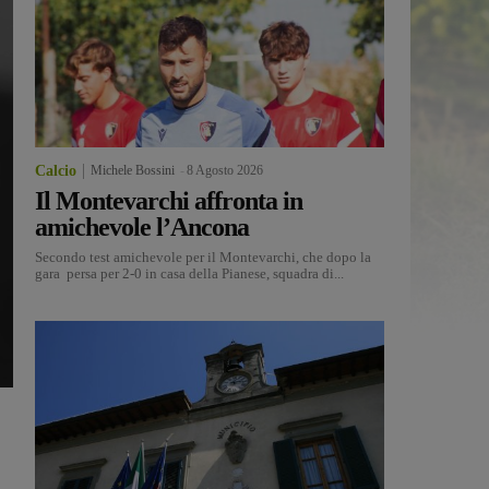
Calcio
Michele Bossini
-
8 Agosto 2026
Il Montevarchi affronta in
amichevole l’Ancona
Secondo test amichevole per il Montevarchi, che dopo la
gara persa per 2-0 in casa della Pianese, squadra di...