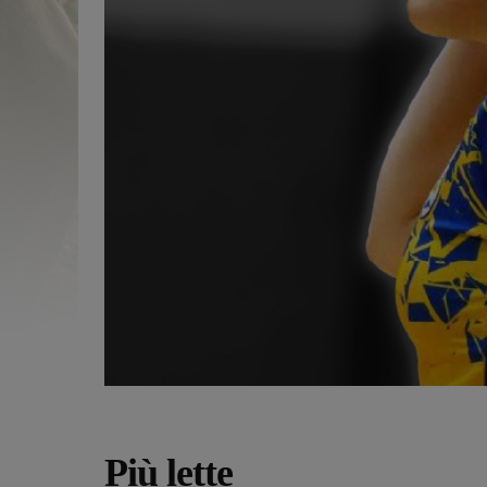
Più lette