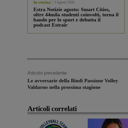
In vetrina
3 Agosto 2026
Estra Notizie agosto: Smart Cities,
oltre 44mila studenti coinvolti, torna il
bando per lo sport e debutta il
podcast Estrair
Articolo precedente
Le avversarie della Bindi Passione Volley
Valdarno nella prossima stagione
Articoli correlati