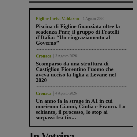
Figline Incisa Valdarno
1 Agosto 2026
Piscina di Figline finanziata oltre la
scadenza Pnrr, il gruppo di Fratelli
d’Italia: “Un ringraziamento al
Governo”
Cronaca
3 Agosto 2026
Scomparso da una struttura di
Castiglion Fiorentino l’uomo che
aveva ucciso la figlia a Levane nel
2020
Cronaca
4 Agosto 2026
Un anno fa la strage in A1 in cui
morirono Gianni, Giulia e Franco. Lo
schianto, il processo, lo stop ai
sorpassi fra tir....
In Vetrina