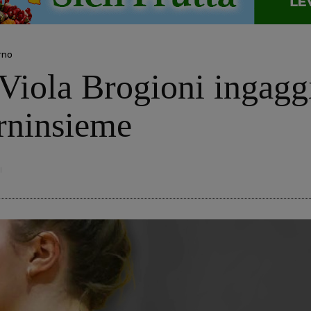
rno
 Viola Brogioni ingaggi
rninsieme