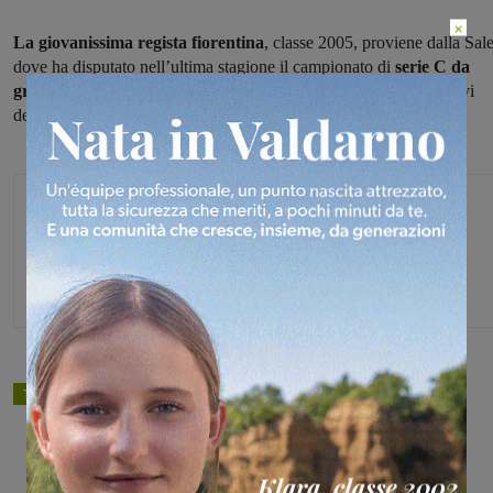
×
La giovanissima regista fiorentina
, classe 2005, proviene dalla Sal
dove ha disputato nell’ultima stagione il campionato di
serie C da
grande protagonista.
Insieme a Sara Rossi avrà in mano le chiavi
della squadra.
Michele Bossini
TAGS
pallavolo
Share