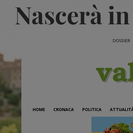
DOSSIER
HOME
CRONACA
POLITICA
ATTUALIT