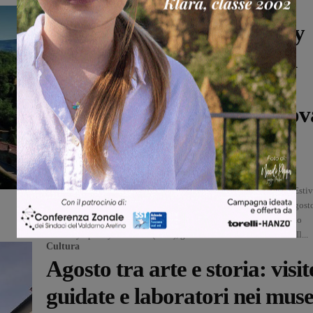
Cultura
La Macao Youth Symphony
Orchestra protagonista a Il
Borro per il gran finale dei
Concerti Estivi di Terranuov
Bracciolini
Martina Giardi
-
1 Agosto 2026
Il Comune di Terranuova Bracciolini chiude la rassegna Concerti Estiv
2026 con un appuntamento di respiro internazionale. Lunedì 10 agost
nella suggestiva cornice dell’Anfiteatro Il Borro, si esibirà la Macao
Youth Symphony Orchestra (Cina), grazie alla collaborazione con Il...
Cultura
Agosto tra arte e storia: visit
guidate e laboratori nei muse