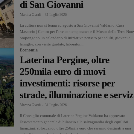
di San Giovanni
Martina Giardi
-
31 Luglio 2026
La cultura non si ferma ad agosto a San Giovanni Valdarno. Casa
Masaccio | Centro per l'arte contemporanea e il Museo delle Terre Nuo
propongono un calendario di iniziative pensato per adulti, giovani e
famiglie, con visite guidate, laboratori...
Economia
Laterina Pergine, oltre
250mila euro di nuovi
investimenti: risorse per
strade, illuminazione e serviz
Martina Giardi
-
31 Luglio 2026
Il Consiglio comunale di Laterina Pergine Valdarno ha approvato
l'assestamento generale di bilancio e la salvaguardia degli equilibri
finanziari, sbloccando oltre 250mila euro che saranno destinati a una