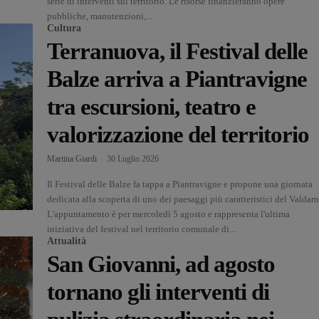
serie di interventi sul territorio. Le risorse finanzieranno opere
pubbliche, manutenzioni,...
Cultura
Terranuova, il Festival delle
Balze arriva a Piantravigne
tra escursioni, teatro e
valorizzazione del territorio
Martina Giardi
-
30 Luglio 2026
Il Festival delle Balze fa tappa a Piantravigne e propone una giornata
dedicata alla scoperta di uno dei paesaggi più caratteristici del Valdarn
L'appuntamento è per mercoledì 5 agosto e rappresenta l'ultima
iniziativa del festival nel territorio comunale di...
Attualità
San Giovanni, ad agosto
tornano gli interventi di