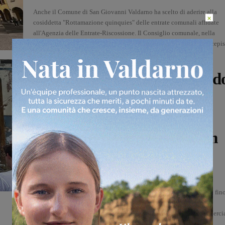
Anche il Comune di San Giovanni Valdarno ha scelto di aderire alla
×
cosiddetta "Rottamazione quinquies" delle entrate comunali affidate
all'Agenzia delle Entrate-Riscossione. Il Consiglio comunale, nella
seduta del 30 luglio, ha approvato all'unanimità la delibera che recepi
la possibilità...
Attualità
“Abbiamo guardato il mond
con occhi diversi”:
l’esperienza degli scout di
Montevarchi nei campi rom
di Baia Mare
Martina Giardi
-
3 Agosto 2026
Un viaggio lungo una settimana, partito da Montevarchi e arrivato fin
alla Romania, per scoprire realtà diverse dalla propria e mettersi al
servizio degli altri. È l’esperienza vissuta dal Clan Radici della Querci
del gruppo Agesci Montevarchi 1, protagonista...