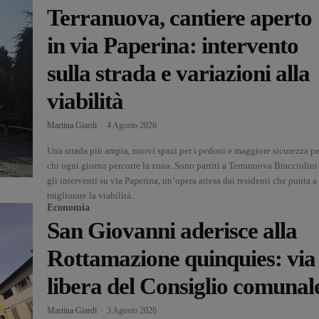
Terranuova, cantiere aperto
in via Paperina: intervento
sulla strada e variazioni alla
viabilità
Martina Giardi
-
4 Agosto 2026
Una strada più ampia, nuovi spazi per i pedoni e maggiore sicurezza pe
chi ogni giorno percorre la zona. Sono partiti a Terranuova Bracciolini
gli interventi su via Paperina, un’opera attesa dai residenti che punta a
migliorare la viabilità...
Economia
San Giovanni aderisce alla
Rottamazione quinquies: via
libera del Consiglio comunal
Martina Giardi
-
3 Agosto 2026