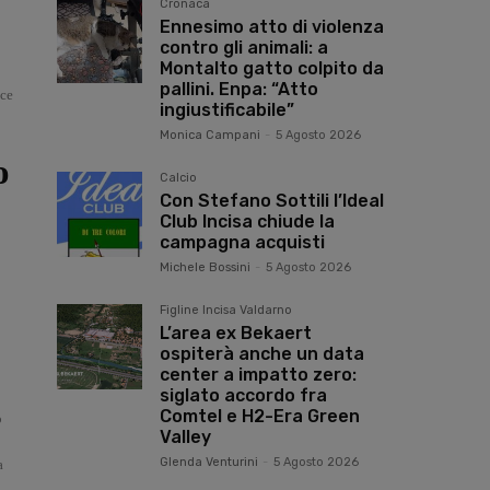
Cronaca
Ennesimo atto di violenza
contro gli animali: a
Montalto gatto colpito da
pallini. Enpa: “Atto
sce
ingiustificabile”
Monica Campani
-
5 Agosto 2026
o
Calcio
Con Stefano Sottili l’Ideal
Club Incisa chiude la
campagna acquisti
Michele Bossini
-
5 Agosto 2026
Figline Incisa Valdarno
L’area ex Bekaert
ospiterà anche un data
center a impatto zero:
siglato accordo fra
Comtel e H2-Era Green
o
Valley
Glenda Venturini
-
5 Agosto 2026
a