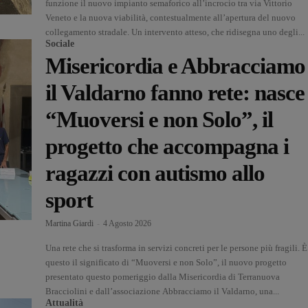
funzione il nuovo impianto semaforico all’incrocio tra via Vittorio
Veneto e la nuova viabilità, contestualmente all’apertura del nuovo
collegamento stradale. Un intervento atteso, che ridisegna uno degli...
Sociale
Misericordia e Abbracciamo
il Valdarno fanno rete: nasce
“Muoversi e non Solo”, il
progetto che accompagna i
ragazzi con autismo allo
sport
Martina Giardi
-
4 Agosto 2026
Una rete che si trasforma in servizi concreti per le persone più fragili. È
questo il significato di “Muoversi e non Solo”, il nuovo progetto
presentato questo pomeriggio dalla Misericordia di Terranuova
Bracciolini e dall’associazione Abbracciamo il Valdarno, una...
Attualità