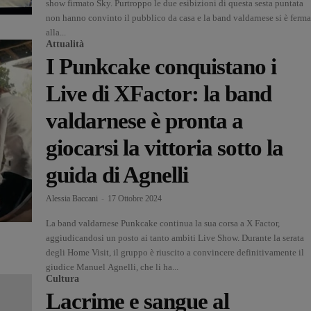
show firmato Sky. Purtroppo le due esibizioni di questa sesta puntata
non hanno convinto il pubblico da casa e la band valdarnese si è ferma
alla...
Attualità
I Punkcake conquistano i
Live di XFactor: la band
valdarnese è pronta a
giocarsi la vittoria sotto la
guida di Agnelli
Alessia Baccani
-
17 Ottobre 2024
La band valdarnese Punkcake continua la sua corsa a X Factor,
aggiudicandosi un posto ai tanto ambiti Live Show. Durante la serata
degli Home Visit, il gruppo è riuscito a convincere definitivamente il
giudice Manuel Agnelli, che li ha...
Cultura
Lacrime e sangue al