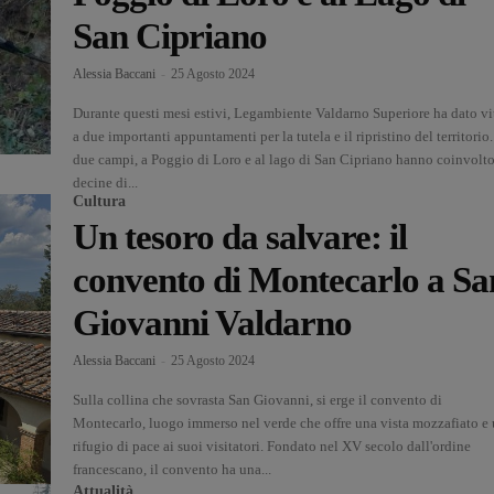
San Cipriano
Alessia Baccani
-
25 Agosto 2024
Durante questi mesi estivi, Legambiente Valdarno Superiore ha dato vi
a due importanti appuntamenti per la tutela e il ripristino del territorio.
due campi, a Poggio di Loro e al lago di San Cipriano hanno coinvolt
decine di...
Cultura
Un tesoro da salvare: il
convento di Montecarlo a Sa
Giovanni Valdarno
Alessia Baccani
-
25 Agosto 2024
Sulla collina che sovrasta San Giovanni, si erge il convento di
Montecarlo, luogo immerso nel verde che offre una vista mozzafiato e
rifugio di pace ai suoi visitatori. Fondato nel XV secolo dall'ordine
francescano, il convento ha una...
Attualità