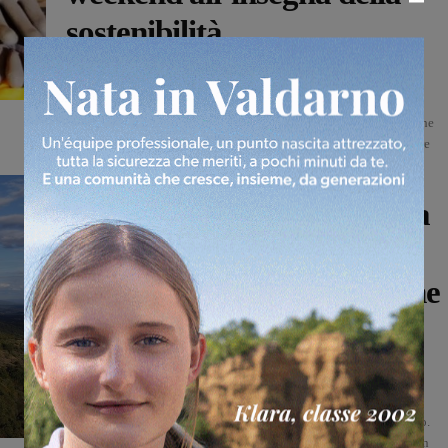
sostenibilità
Alessia Baccani
-
19 Settembre 2024
Torna con la sua 32 esima edizione "Puliamo il Mondo", storica
campagna di volontariato ambientale promossa da Legambiente che
ogni anno coinvolge migliaia di volontari in tutta Italia per ripulire
strade, piazze, parchi, fiumi, spiagge e laghi dai rifiuti...
Cultura
Il Castello di Celle: la storia
del luogo dimenticato che
ancora oggi veglia su Figline
Valdarno
Alessia Baccani
-
8 Settembre 2024
Da secoli il castello di Celle guarda dall'alto la città di Figline,
diventando un antico testimone e custode della storia del Valdarno.
Purtroppo, ad oggi, il castello è in stato di abbandono e degrado, in