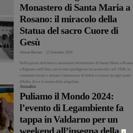
Monastero di Santa Maria a
Rosano: il miracolo della
Statua del sacro Cuore di
Gesù
Alessia Baccani
-
22 Settembre 2024
Nella quiete dell'antico monastero benedettino di Santa Maria a Rosan
a Rignano sull'Arno, un evento prodigioso ha sconvolto, nel 1948, la
comunità locale e attirato l'attenzione di fedeli e curiosi da ogni parte
d'Italia. Ecco la storia della singolare...
Attualità
Puliamo il Mondo 2024:
l’evento di Legambiente fa
tappa in Valdarno per un
weekend all’insegna della
×