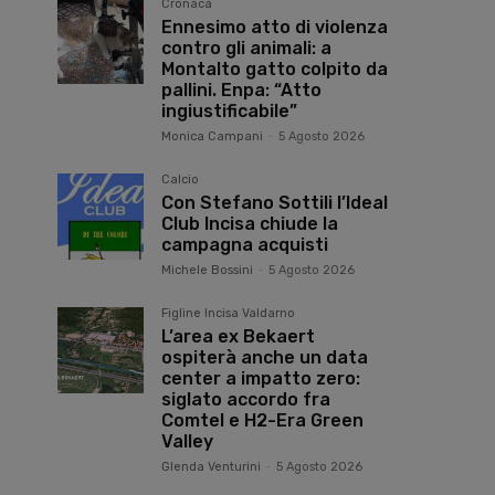
Cronaca
Ennesimo atto di violenza
contro gli animali: a
Montalto gatto colpito da
pallini. Enpa: “Atto
ingiustificabile”
Monica Campani
-
5 Agosto 2026
Calcio
Con Stefano Sottili l’Ideal
Club Incisa chiude la
campagna acquisti
Michele Bossini
-
5 Agosto 2026
Figline Incisa Valdarno
L’area ex Bekaert
ospiterà anche un data
center a impatto zero:
siglato accordo fra
Comtel e H2-Era Green
Valley
Glenda Venturini
-
5 Agosto 2026