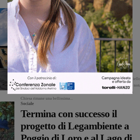
attesa di un nuovo...
I luoghi nascosti del Valdarno
San Giustino Valdarno tra
storia e natura: la Pieve
romanica e l’antico selciato
della Cassia Vetus
Alessia Baccani
-
1 Settembre 2024
Nascosto nel cuore di San Giustino Valdarno si trova un antico gioiell
di architettura romanica: si tratta dell'antica Pieve del paese, anche not
con il nome di Pieve di Cambiano. Non conosciuta da tanti, questa
Chiesa rimane una bellissima...
Sociale
Termina con successo il
progetto di Legambiente a
Poggio di Loro e al Lago di