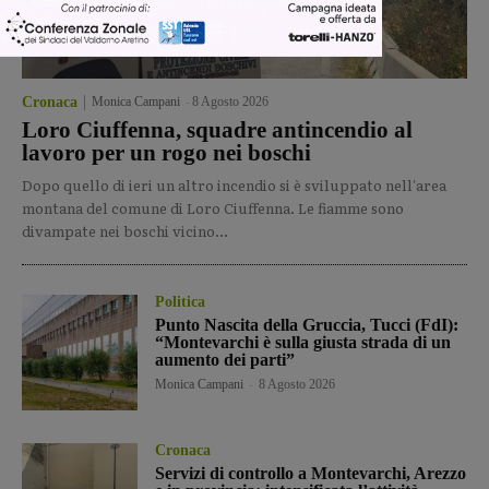
Cronaca
Monica Campani
-
8 Agosto 2026
Loro Ciuffenna, squadre antincendio al
lavoro per un rogo nei boschi
Dopo quello di ieri un altro incendio si è sviluppato nell'area
montana del comune di Loro Ciuffenna. Le fiamme sono
divampate nei boschi vicino...
Politica
Punto Nascita della Gruccia, Tucci (FdI):
“Montevarchi è sulla giusta strada di un
aumento dei parti”
Monica Campani
-
8 Agosto 2026
Cronaca
Servizi di controllo a Montevarchi, Arezzo