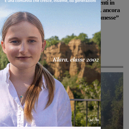
Rota sui nuovi conferimenti in
discarica: “Inaccettabile, ancora
una volta disattese le promesse”
Glenda Venturini
-
1 Maggio 2026
Ultime Notizie