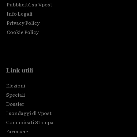
Pubblicità su Vpost
Info Legali
Privacy Policy
Cookie Policy
Html code here! Replace this with any non empty raw html
code and that's it.
Link utili
Elezioni
Speciali
Dossier
I sondaggi di Vpost
Comunicati Stampa
Farmacie