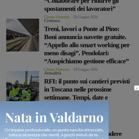
“Collaborare per ridurre gli
spostamenti dei lavoratori”
Glenda Venturini
-
26 Giugno 2026
Cronaca
Treni, lavori a Ponte al Pino:
Boni annuncia navette gratuite.
“Appello allo smart working per
meno disagi”. Pendolari:
“Auspichiamo gestione efficace”
Glenda Venturini
-
19 Giugno 2026
Attualità
RFI: il punto sui cantieri previsti
×
in Toscana nelle prossime
settimane. Tempi, date e
ripercussioni sugli orari
ferroviari
Glenda Venturini
-
11 Maggio 2026
Attualità
Il Comitato Vittime di Podere