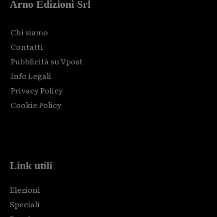
Arno Edizioni Srl
Chi siamo
Contatti
Pubblicità su Vpost
Info Legali
Privacy Policy
Cookie Policy
Html code here! Replace this with any non empty raw html
code and that's it.
Link utili
Elezioni
Speciali