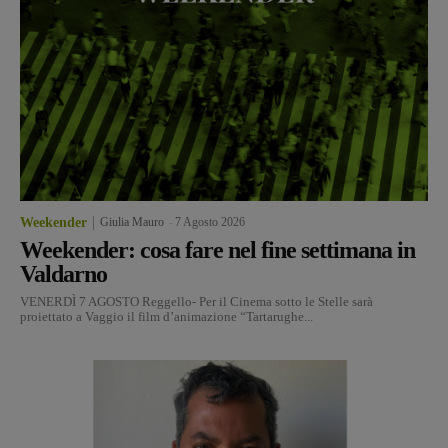
Weekender
Giulia Mauro
-
7 Agosto 2026
Weekender: cosa fare nel fine settimana in
Valdarno
VENERDÌ 7 AGOSTO Reggello- Per il Cinema sotto le Stelle sarà
proiettato a Vaggio il film d’animazione “Tartarughe...