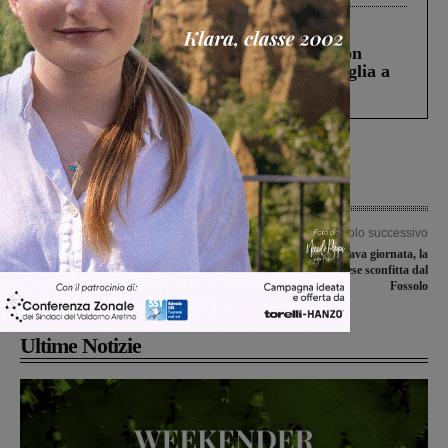
Cronaca
3 Agosto 2026
Scomparso da una struttura di Castiglion
Fiorentino l’uomo che aveva ucciso la figlia a
Levane nel 2020
Articolo precedente
Articolo successivo
Truffe on line, due quelle scoperte, tre
Recupero dell’ottava giornata, la
le persone denunciate
Futsal Sangiovannese sconfitta dal
Fossolo
Ultime Notizie