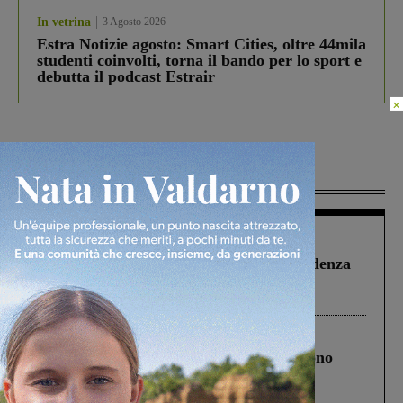
In vetrina
3 Agosto 2026
Estra Notizie agosto: Smart Cities, oltre 44mila
studenti coinvolti, torna il bando per lo sport e
debutta il podcast Estrair
×
Più lette
Figline Incisa Valdarno
1 Agosto 2026
Piscina di Figline finanziata oltre la scadenza
Pnrr, il gruppo di Fratelli d’Italia: “Un
ringraziamento al Governo”
Cronaca
4 Agosto 2026
Un anno fa la strage in A1 in cui morirono
Gianni, Giulia e Franco. Lo schianto, il
processo, lo stop ai sorpassi fra tir....