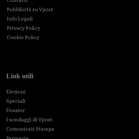
Pubblicità su Vpost
Info Legali
Privacy Policy
Cookie Policy
Html code here! Replace this with any non empty raw html
code and that's it.
Link utili
Elezioni
Speciali
Dossier
I sondaggi di Vpost
Comunicati Stampa
Farmacie