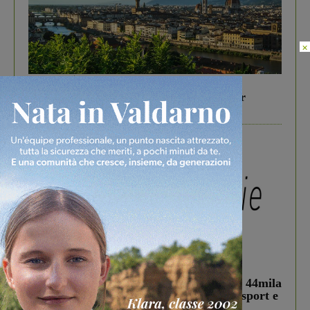
×
In vetrina
6 Agosto 2026
Gita di famiglia a Firenze: 5 idee per far
divertire i tuoi figli
In vetrina
3 Agosto 2026
Estra Notizie agosto: Smart Cities, oltre 44mila
studenti coinvolti, torna il bando per lo sport e
debutta il podcast Estrair