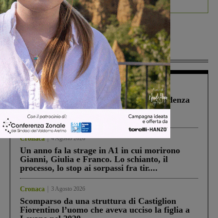
Più lette
Figline Incisa Valdarno
1 Agosto 2026
Piscina di Figline finanziata oltre la scadenza
Pnrr, il gruppo di Fratelli d’Italia: “Un
ringraziamento al Governo”
Cronaca
4 Agosto 2026
Un anno fa la strage in A1 in cui morirono
Gianni, Giulia e Franco. Lo schianto, il
processo, lo stop ai sorpassi fra tir....
Cronaca
3 Agosto 2026
Scomparso da una struttura di Castiglion
Fiorentino l’uomo che aveva ucciso la figlia a