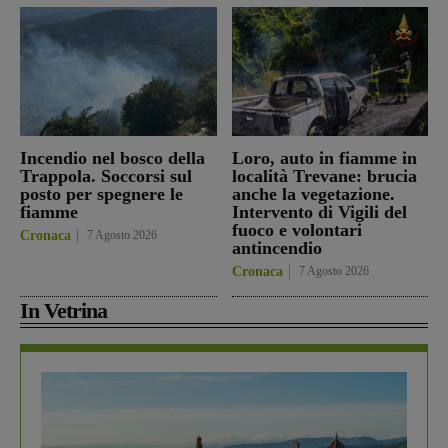
Incendio nel bosco della
Loro, auto in fiamme in
Trappola. Soccorsi sul
località Trevane: brucia
posto per spegnere le
anche la vegetazione.
fiamme
Intervento di Vigili del
fuoco e volontari
Cronaca
7 Agosto 2026
antincendio
Cronaca
7 Agosto 2026
In Vetrina