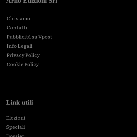
Arno Edizioni Srl
Chi siamo
Contatti
Pubblicità su Vpost
Info Legali
Privacy Policy
Cookie Policy
Html code here! Replace this with any non empty raw html
code and that's it.
Link utili
Elezioni
Speciali
Dossier