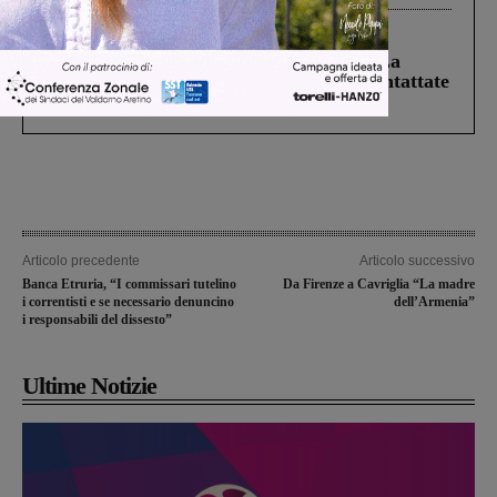
Cronaca
5 Agosto 2026
Continuano le ricerche di Miah Billal. La
Prefettura: “In caso di avvistamento contattate
il 112”
Articolo precedente
Articolo successivo
Banca Etruria, “I commissari tutelino
Da Firenze a Cavriglia “La madre
i correntisti e se necessario denuncino
dell’Armenia”
i responsabili del dissesto”
Ultime Notizie