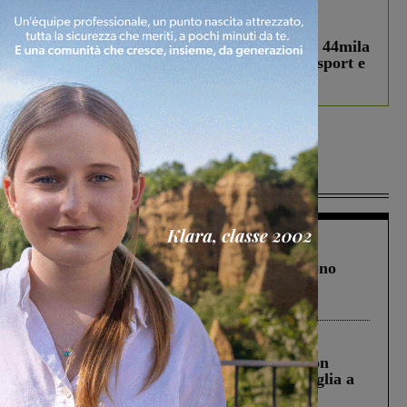
In vetrina
3 Agosto 2026
Estra Notizie agosto: Smart Cities, oltre 44mila
studenti coinvolti, torna il bando per lo sport e
debutta il podcast Estrair
Più lette
Cronaca
4 Agosto 2026
Un anno fa la strage in A1 in cui morirono
Gianni, Giulia e Franco. Lo schianto, il
processo, lo stop ai sorpassi fra tir....
Cronaca
3 Agosto 2026
Scomparso da una struttura di Castiglion
Fiorentino l’uomo che aveva ucciso la figlia a
Levane nel 2020