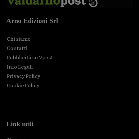
Arno Edizioni Srl
Chi siamo
Contatti
Pubblicità su Vpost
Info Legali
Privacy Policy
Cookie Policy
Html code here! Replace this with any non empty raw html
code and that's it.
Link utili