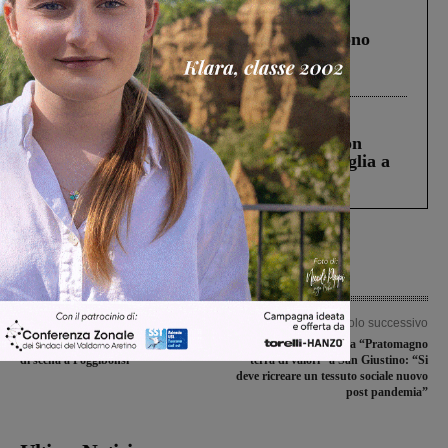
Cronaca
4 Agosto 2026
Un anno fa la strage in A1 in cui morirono
Gianni, Giulia e Franco. Lo schianto, il
processo, lo stop ai sorpassi fra tir....
Cronaca
3 Agosto 2026
Scomparso da una struttura di Castiglion
Fiorentino l’uomo che aveva ucciso la figlia a
Levane nel 2020
Articolo precedente
Articolo successivo
L’ultima di campionato vede il Figline
Moreno Botti presenta “Pratomagno
di scena a Poggibonsi
terra di valori” a San Giustino: “Si
deve ricreare un tessuto sociale nuovo
post pandemia”