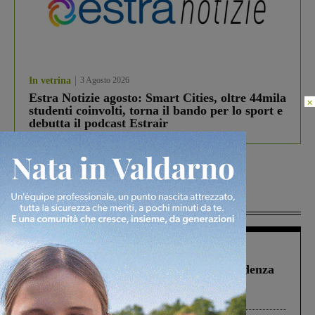
In vetrina
3 Agosto 2026
Estra Notizie agosto: Smart Cities, oltre 44mila
×
studenti coinvolti, torna il bando per lo sport e
debutta il podcast Estrair
Più lette
Figline Incisa Valdarno
1 Agosto 2026
Piscina di Figline finanziata oltre la scadenza
Pnrr, il gruppo di Fratelli d’Italia: “Un
ringraziamento al Governo”