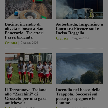
Bucine, incendio di
Autostrada, furgoncino a
oliveta e bosco a San
fuoco tra Firenze sud e
Pancrazio. Tre ettari
Incisa Reggello
l’area bruciata
Cronaca
7 Agosto 2026
Cronaca
7 Agosto 2026
Il Terranuova Traiana
Incendio nel bosco della
allo “Zecchini” di
Trappola. Soccorsi sul
Grosseto per una gara
posto per spegnere le
amichevole
fiamme