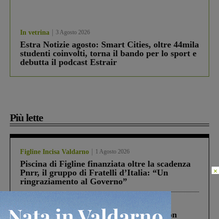
In vetrina
3 Agosto 2026
Estra Notizie agosto: Smart Cities, oltre 44mila
studenti coinvolti, torna il bando per lo sport e
debutta il podcast Estrair
Più lette
Figline Incisa Valdarno
1 Agosto 2026
Piscina di Figline finanziata oltre la scadenza
×
Pnrr, il gruppo di Fratelli d’Italia: “Un
ringraziamento al Governo”
Cronaca
3 Agosto 2026
Scomparso da una struttura di Castiglion