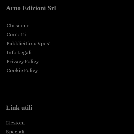
Arno Edizioni Srl
Chi siamo
Contatti
Pubblicità su Vpost
Info Legali
Privacy Policy
Cookie Policy
Html code here! Replace this with any non empty raw html
code and that's it.
Link utili
Elezioni
Speciali