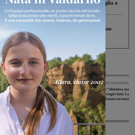
Fiorentino l’uomo che aveva ucciso la figlia a
Levane nel 2020
Cronaca
4 Agosto 2026
Un anno fa la strage in A1 in cui morirono
Gianni, Giulia e Franco. Lo schianto, il
processo, lo stop ai sorpassi fra tir....
Articolo precedente
Articolo successivo
Centoventi nuove assunzioni in
Copenaghen, una città “silenziosa ma
Valdarno: a fare da traino è ancora il
composta”, dopo i tragici fatti. La
settore della moda
valdarnese Adria Gauni racconta
Ultime Notizie