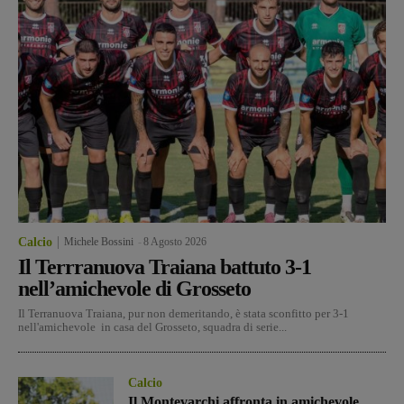
Calcio
Michele Bossini
-
8 Agosto 2026
Il Terrranuova Traiana battuto 3-1
nell’amichevole di Grosseto
Il Terranuova Traiana, pur non demeritando, è stata sconfitto per 3-1
nell'amichevole in casa del Grosseto, squadra di serie...
Calcio
Il Montevarchi affronta in amichevole