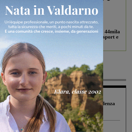
In vetrina
3 Agosto 2026
Estra Notizie agosto: Smart Cities, oltre 44mila
studenti coinvolti, torna il bando per lo sport e
debutta il podcast Estrair
Più lette
Figline Incisa Valdarno
1 Agosto 2026
Piscina di Figline finanziata oltre la scadenza
Pnrr, il gruppo di Fratelli d’Italia: “Un
ringraziamento al Governo”
Cronaca
4 Agosto 2026