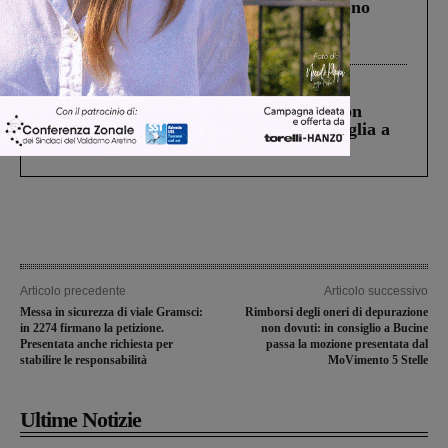
Un anno fa la strage in A1 in cui morirono
Gianni, Giulia e Franco. Lo schianto, il
processo, lo stop ai sorpassi fra tir....
Cronaca
3 Agosto 2026
Scomparso da una struttura di Castiglion
Fiorentino l’uomo che aveva ucciso la figlia a
Levane nel 2020
Articolo precedente
Articolo successivo
Messa in sicurezza di viale Gramsci:
Rimborsi degli oneri di depurazione
in 2274 firmano la petizione.
non dovuti: in consiglio a Bucine
Presentata anche richiesta per
passa la mozione presentata dal
stabilire le responsabilità
MoVimento 5 Stelle
Ultime Notizie