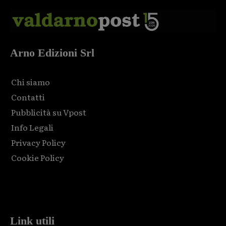
Arno Edizioni Srl
Chi siamo
Contatti
Pubblicità su Vpost
Info Legali
Privacy Policy
Cookie Policy
Html code here! Replace this with any non empty raw html
code and that's it.
Link utili