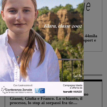
In vetrina
3 Agosto 2026
Estra Notizie agosto: Smart Cities, oltre 44mila
studenti coinvolti, torna il bando per lo sport e
debutta il podcast Estrair
Più lette
Cronaca
4 Agosto 2026
Un anno fa la strage in A1 in cui morirono
Gianni, Giulia e Franco. Lo schianto, il
processo, lo stop ai sorpassi fra tir....