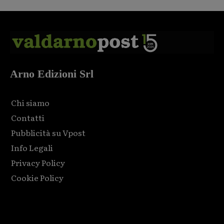
Arno Edizioni Srl
Chi siamo
Contatti
Pubblicità su Vpost
Info Legali
Privacy Policy
Cookie Policy
Html code here! Replace this with any non empty raw html
code and that's it.