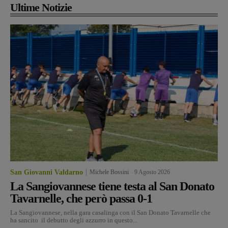
Ultime Notizie
San Giovanni Valdarno
Michele Bossini
-
9 Agosto 2026
La Sangiovannese tiene testa al San Donato
Tavarnelle, che però passa 0-1
La Sangiovannese, nella gara casalinga con il San Donato Tavarnelle che
ha sancito il debutto degli azzurro in questo...