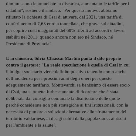
diminuiscono le tonnellate in discarica, aumentano le tariffe per i
cittadini", sostiene il sindaco. "Per questo motivo, abbiamo
rifiutato la richiesta di Csai di attivare, dal 2021, una tariffa di
conferimento di 7,63 euro a tonnellata, che grava sui cittadini,
per coprire costi maggiorati del 60% riferiti ad accordi e lavori
stabiliti nel 2011, quando ancora non ero né Sindaco, né
Presidente di Provincia".
E in chiusura, Silvia Chiassai Martini punta il dito proprio
contro il gestore: "La reale speculazione è quella di Csai
in cui
il budget societario viene definito positivo tenendo conto anche
dell’incidenza per i prossimi anni degli oneri per questo
adeguamento tariffario. Montevarchi sa benissimo di essere socio
di Csai, ma si omette furbescamente di ricordare che è stata
deliberata dal consiglio comunale la dismissione delle quote
perché considerate non più strategiche ai fini istituzionali, con la
necessità di puntare a soluzioni alternative allo sfruttamento del
territorio valdarnese, ai disagi subiti dalla popolazione, ai rischi
per l’ambiente e la salute".