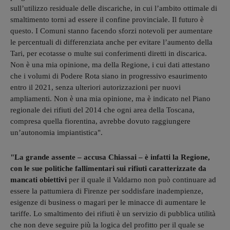
sull’utilizzo residuale delle discariche, in cui l’ambito ottimale di
smaltimento torni ad essere il confine provinciale. Il futuro è
questo. I Comuni stanno facendo sforzi notevoli per aumentare
le percentuali di differenziata anche per evitare l’aumento della
Tari, per ecotasse o multe sui conferimenti diretti in discarica.
Non è una mia opinione, ma della Regione, i cui dati attestano
che i volumi di Podere Rota siano in progressivo esaurimento
entro il 2021, senza ulteriori autorizzazioni per nuovi
ampliamenti. Non è una mia opinione, ma è indicato nel Piano
regionale dei rifiuti del 2014 che ogni area della Toscana,
compresa quella fiorentina, avrebbe dovuto raggiungere
un’autonomia impiantistica".
"La grande assente – accusa Chiassai – è infatti la Regione,
con le sue politiche fallimentari sui rifiuti caratterizzate da
mancati obiettivi
per il quale il Valdarno non può continuare ad
essere la pattumiera di Firenze per soddisfare inadempienze,
esigenze di business o magari per le minacce di aumentare le
tariffe. Lo smaltimento dei rifiuti è un servizio di pubblica utilità
che non deve seguire più la logica del profitto per il quale se