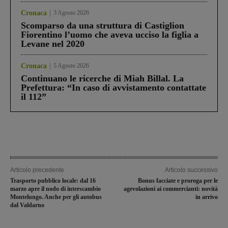
Cronaca
3 Agosto 2026
Scomparso da una struttura di Castiglion
Fiorentino l’uomo che aveva ucciso la figlia a
Levane nel 2020
Cronaca
5 Agosto 2026
Continuano le ricerche di Miah Billal. La
Prefettura: “In caso di avvistamento contattate
il 112”
Articolo precedente
Articolo successivo
Trasporto pubblico locale: dal 16
Bonus facciate e proroga per le
marzo apre il nodo di interscambio
agevolazioni ai commercianti: novità
Montelungo. Anche per gli autobus
in arrivo
dal Valdarno