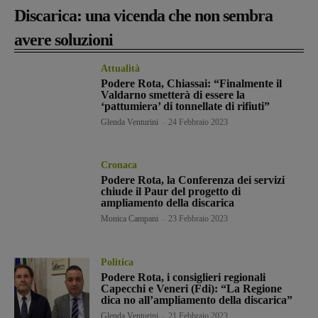
Discarica: una vicenda che non sembra
avere soluzioni
Attualità
Podere Rota, Chiassai: “Finalmente il
Valdarno smetterà di essere la
‘pattumiera’ di tonnellate di rifiuti”
Glenda Venturini
-
24 Febbraio 2023
Cronaca
Podere Rota, la Conferenza dei servizi
chiude il Paur del progetto di
ampliamento della discarica
Monica Campani
-
23 Febbraio 2023
Politica
Podere Rota, i consiglieri regionali
Capecchi e Veneri (Fdi): “La Regione
dica no all’ampliamento della discarica”
Glenda Venturini
-
21 Febbraio 2023