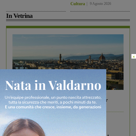
Cultura
9 Agosto 2026
In Vetrina
×
In vetrina
6 Agosto 2026
Gita di famiglia a Firenze: 5 idee per far
divertire i tuoi figli