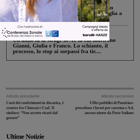
Scomparso da una struttura di Castiglion
Fiorentino l’uomo che aveva ucciso la figlia a
Levane nel 2020
Cronaca
4 Agosto 2026
Un anno fa la strage in A1 in cui morirono
Gianni, Giulia e Franco. Lo schianto, il
processo, lo stop ai sorpassi fra tir....
Articolo precedente
Articolo successivo
Costi dei conferimenti in discarica, è
Uffici pubblici di Ponticino:
scontro fra Chiassai e CsaI. Il
procedono i lavori per caserma e Asl,
sindaco: “Non accetto ricatti dal
ancora niente da Poste Italiane
gestore”
Ultime Notizie