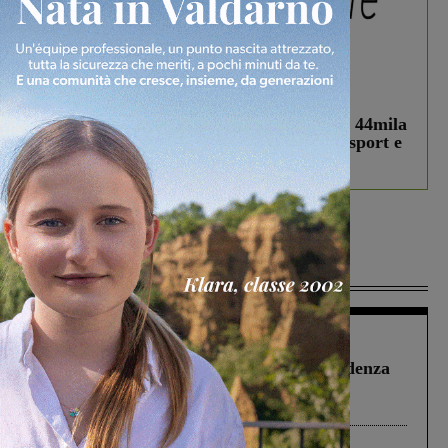
In vetrina
3 Agosto 2026
Estra Notizie agosto: Smart Cities, oltre 44mila
studenti coinvolti, torna il bando per lo sport e
debutta il podcast Estrair
Più lette
Figline Incisa Valdarno
1 Agosto 2026
Piscina di Figline finanziata oltre la scadenza
Pnrr, il gruppo di Fratelli d’Italia: “Un
ringraziamento al Governo”
Cronaca
3 Agosto 2026