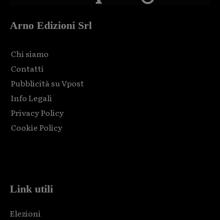
Arno Edizioni Srl
Chi siamo
Contatti
Pubblicità su Vpost
Info Legali
Privacy Policy
Cookie Policy
Html code here! Replace this with any non empty raw html
code and that's it.
Link utili
Elezioni