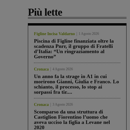
Più lette
Figline Incisa Valdarno
1 Agosto 2026
Piscina di Figline finanziata oltre la
scadenza Pnrr, il gruppo di Fratelli
d’Italia: “Un ringraziamento al
Governo”
Cronaca
4 Agosto 2026
Un anno fa la strage in A1 in cui
morirono Gianni, Giulia e Franco. Lo
schianto, il processo, lo stop ai
sorpassi fra tir....
Cronaca
3 Agosto 2026
Scomparso da una struttura di
Castiglion Fiorentino l’uomo che
aveva ucciso la figlia a Levane nel
2020