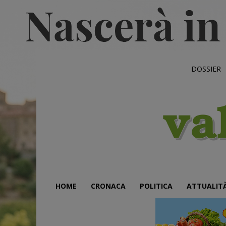
DOSSIER
HOME
CRONACA
POLITICA
ATTUALIT