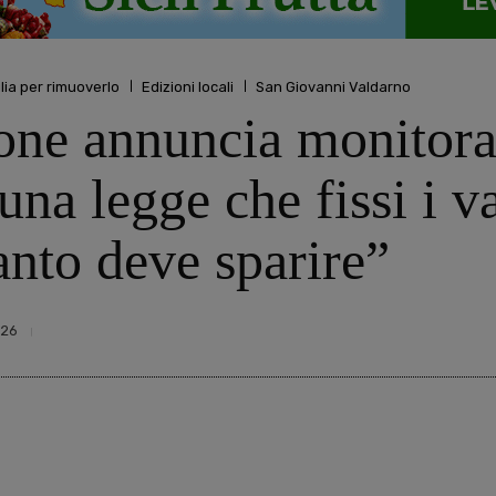
lia per rimuoverlo
Edizioni locali
San Giovanni Valdarno
one annuncia monitorag
a legge che fissi i val
nto deve sparire”
726