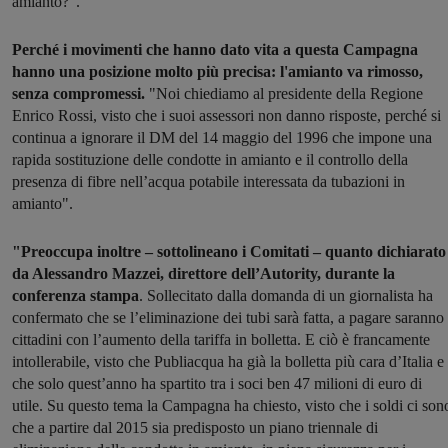
amianto?".
Perché i movimenti che hanno dato vita a questa Campagna
hanno una posizione molto più precisa: l'amianto va rimosso,
senza compromessi.
"Noi chiediamo al presidente della Regione
Enrico Rossi, visto che i suoi assessori non danno risposte, perché si
continua a ignorare il DM del 14 maggio del 1996 che impone una
rapida sostituzione delle condotte in amianto e il controllo della
presenza di fibre nell’acqua potabile interessata da tubazioni in
amianto".
"Preoccupa inoltre – sottolineano i Comitati – quanto dichiarato
da Alessandro Mazzei, direttore dell’Autority, durante la
conferenza stampa
. Sollecitato dalla domanda di un giornalista ha
confermato che se l’eliminazione dei tubi sarà fatta, a pagare saranno 
cittadini con l’aumento della tariffa in bolletta. E ciò è francamente
intollerabile, visto che Publiacqua ha già la bolletta più cara d’Italia e
che solo quest’anno ha spartito tra i soci ben 47 milioni di euro di
utile. Su questo tema la Campagna ha chiesto, visto che i soldi ci son
che a partire dal 2015 sia predisposto un piano triennale di