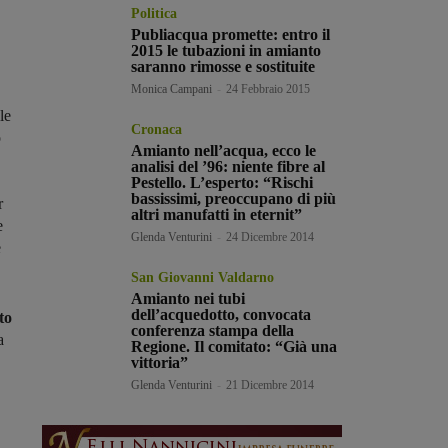
Politica
Publiacqua promette: entro il
2015 le tubazioni in amianto
saranno rimosse e sostituite
Monica Campani
-
24 Febbraio 2015
le
Cronaca
o
Amianto nell’acqua, ecco le
analisi del ’96: niente fibre al
Pestello. L’esperto: “Rischi
bassissimi, preoccupano di più
r
altri manufatti in eternit”
e
Glenda Venturini
-
24 Dicembre 2014
e
San Giovanni Valdarno
Amianto nei tubi
dell’acquedotto, convocata
to
conferenza stampa della
a
Regione. Il comitato: “Già una
vittoria”
Glenda Venturini
-
21 Dicembre 2014