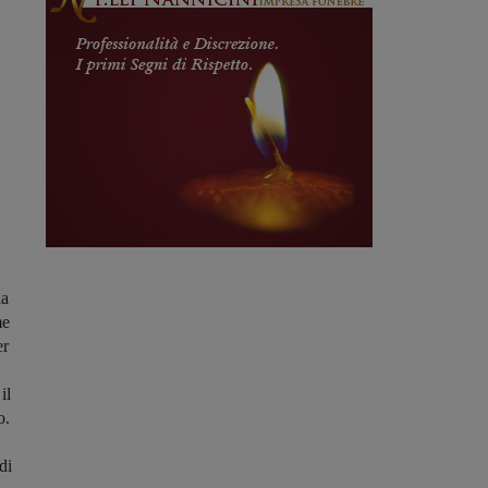
la
me
er
il
o.
di