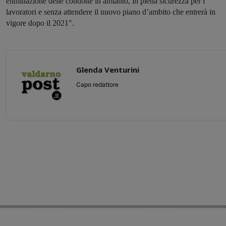
eliminazione delle condotte in amianto, in piena sicurezza per i
lavoratori e senza attendere il nuovo piano d’ambito che entrerà in
vigore dopo il 2021".
Glenda Venturini
Capo redattore
Share