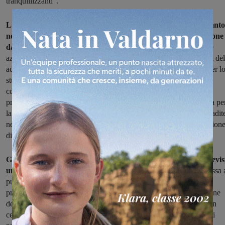
tranquillizzanti".
La Regione ha istituito un Tavolo di lavoro sul tema dell'amianto
nell'acquedotto.
"Un Tavolo costituito per affontare la questione
dal punto di vista sanitario e scientifico,
che ha programmato le
azioni da intraprendere e prime tra queste priorio i campionamenti del
acque", hanno spiegato gli assessori. "Insieme all'Ispo, l'Istituto per l
studio e la prevenzione oncologica, si è fatto poi il punto sulle
conoscenze in nostro possesso e sulle norme che riguardano la
presenza di fibre d'amianto nelle acque per le quali le 'Linee guida pe
la qualità dell'acqua potabile' emesse dall'Oms nel 1994, e poi ribadit
nel 2011, affermano che non esiste alcuna prova seria che l'ingestion
di amianto sia pericolosa per la salute".
Gli assessori hanno annunciato che "a fine gennaio 2015 è previs
un nuovo incontro con l'Istituto Superiore di Sanità
per la messa 
punto della metodica analitica nazionale, mentre a metà gennaio è
prevista la riunione del gruppo di lavoro regionale per la definizione
del progetto di monitoraggio analitico, e sulla rete delle condotte in
cemento-amianto verranno selezionate le reti a maggiore rischio di