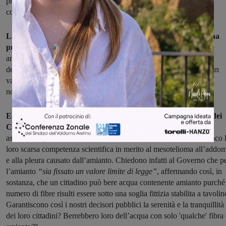
presenza di fibre di amianto, valutate attraverso la vetustà delle
condotte, l'aggressività delle acque e la portata fluente".
La conferenza stampa è stata però l'occasione per lanciare una
precisa richiesta al Governo.
"Abbiamo provveduto – hanno
annunciato Bramerini e Marroni – a scrivere al Ministero
dell'Ambiente e a quello della Sanità per chiedere che sia fissato un
valore limite di legge anche per l'amianto che ad oggi, in base alla
normativa italiana, non rientra nei parametri da analizzare".
Ed è proprio su questa richiesta che sono arrivate le critiche dei
Comitati promotori della Campagna contro l'amianto.
"Gli
assessori regionali Bramerini e Marroni hanno messo nero su bianco 
loro scarsa competenza scientifica in merito al mesotelioma all’addo
e alla pleura causato dall’amianto. Chiedono infatti al Governo che p
l’amianto
“sia fissato un valore limite di legge”
, affermando così, in
sostanza, che un cittadino può bere acqua contenente amianto purché 
numero di fibre risulti essere sotto una soglia fittizia stabilita a tavolin
Garantiscono così i nostri decisori pubblici la serenità e la tranquillità
dei loro cittadini? Berrebbero loro dell’acqua con solo 'qualche' fibra 