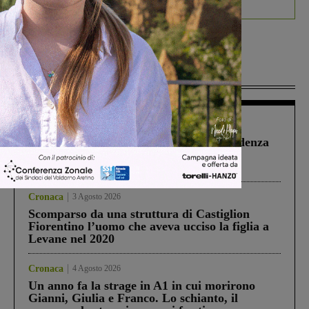
Più lette
Figline Incisa Valdarno
1 Agosto 2026
Piscina di Figline finanziata oltre la scadenza
Pnrr, il gruppo di Fratelli d’Italia: “Un
ringraziamento al Governo”
Cronaca
3 Agosto 2026
Scomparso da una struttura di Castiglion
Fiorentino l’uomo che aveva ucciso la figlia a
Levane nel 2020
Cronaca
4 Agosto 2026
Un anno fa la strage in A1 in cui morirono
Gianni, Giulia e Franco. Lo schianto, il