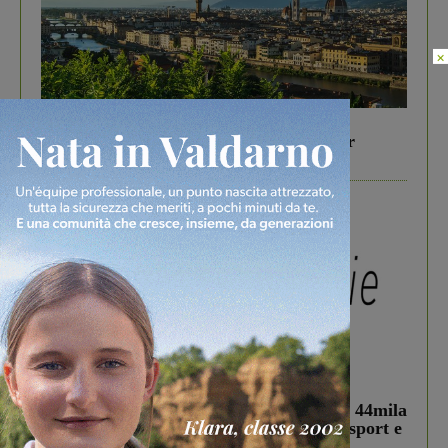
×
In vetrina
6 Agosto 2026
Gita di famiglia a Firenze: 5 idee per far
divertire i tuoi figli
In vetrina
3 Agosto 2026
Estra Notizie agosto: Smart Cities, oltre 44mila
studenti coinvolti, torna il bando per lo sport e
debutta il podcast Estrair