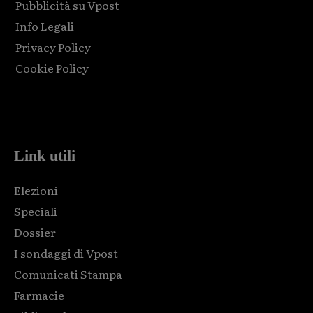
Pubblicità su Vpost
Info Legali
Privacy Policy
Cookie Policy
Html code here! Replace this with any non empty raw html
code and that's it.
Link utili
Elezioni
Speciali
Dossier
I sondaggi di Vpost
Comunicati Stampa
Farmacie