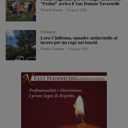
“Fedini” arriva il San Donato Tavarnelle
Michele Bossini
-
8 Agosto 2026
Cronaca
Loro Ciuffenna, squadre antincendio al
lavoro per un rogo nei boschi
Monica Campani
-
8 Agosto 2026