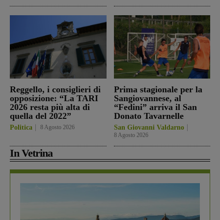
Reggello, i consiglieri di
Prima stagionale per la
opposizione: “La TARI
Sangiovannese, al
2026 resta più alta di
“Fedini” arriva il San
quella del 2022”
Donato Tavarnelle
Politica
8 Agosto 2026
San Giovanni Valdarno
8 Agosto 2026
In Vetrina