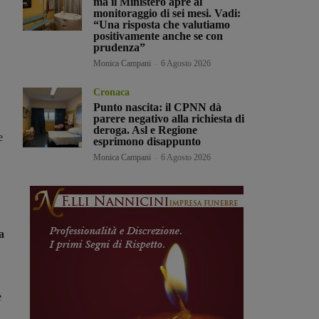
ma il Ministero apre al
monitoraggio di sei mesi. Vadi:
“Una risposta che valutiamo
positivamente anche se con
prudenza”
Monica Campani
-
6 Agosto 2026
Cronaca
Punto nascita: il CPNN dà
parere negativo alla richiesta di
deroga. Asl e Regione
e
esprimono disappunto
Monica Campani
-
6 Agosto 2026
a
e