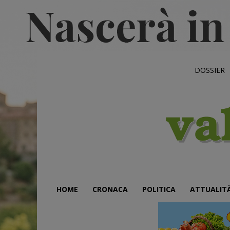
DOSSIER
HOME
CRONACA
POLITICA
ATTUALIT