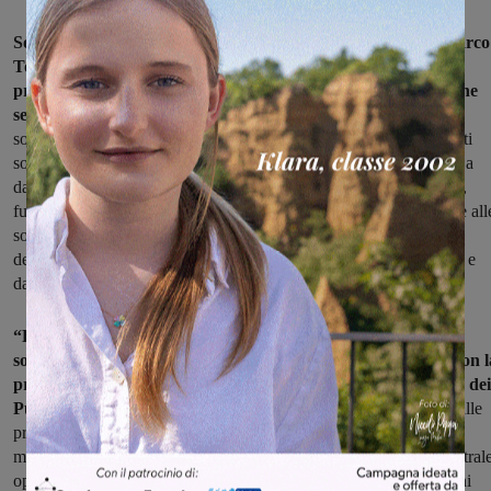
Soddisfazione è stata espressa dal Direttore generale ASL Marco
Torre per l’avvio di un’attività così rilevante non solo per il
presidio ospedaliero del Valdarno, ma per tutto il territorio che
serve.
“L’ampliamento di una struttura come quella del pronto
soccorso, nodo strategico dell’assistenza ospedaliera, non va infatti
solo a completare un progetto di rinnovamento già intrapreso, ma a
dare compimento ad una visione di un pronto soccorso più sicuro,
funzionale e capace di rispondere in maniera efficiente ed efficace all
sollecitazioni a cui ogni giorno è sottoposto, anche a seguito
dell’evoluzione della domanda di salute che proviene dai cittadini e
dalle cittadine”.
“La seconda fase del progetto di riorganizzazione del Pronto
soccorso dell’ospedale della Gruccia trova peraltro sinergia con l
progressiva attivazione, all’interno delle Case della comunità, dei
Punti di intervento rapido (PIR),
ambulatori avanzati dedicati alle
prestazioni sanitarie non differibili con accesso prioritariamente
mediato da Numero Europeo Armonizzato (NEA) 116117, la central
operativa regionale di continuità assistenziale che orienta i cittadini