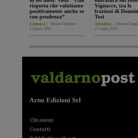
di sei mesi. Vadi: “Una
muratura sul foss
risposta che valutiamo
Vignacce, tra le
positivamente anche se
frazioni di Donnin
con prudenza”
Tosi
Cronaca
Monica Campani
-
Attualità
Monica Campa
6 Agosto 2026
21 Luglio 2026
Arno Edizioni Srl
Chi siamo
Contatti