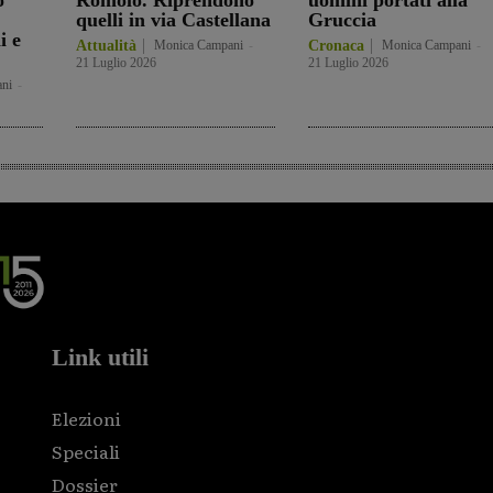
o
Romolo. Riprendono
uomini portati alla
quelli in via Castellana
Gruccia
i e
Attualità
Monica Campani
-
Cronaca
Monica Campani
-
21 Luglio 2026
21 Luglio 2026
ni
-
Link utili
Elezioni
Speciali
Dossier