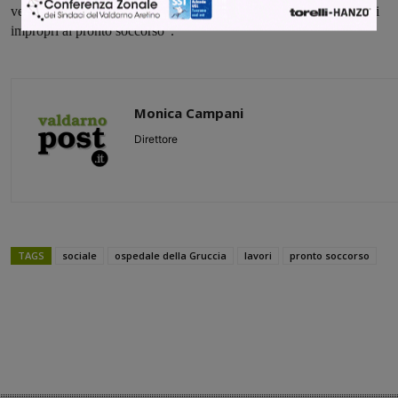
verso il servizio più appropriato, contribuendo a ridurre gli accessi
impropri al pronto soccorso”.
Monica Campani
Direttore
TAGS
sociale
ospedale della Gruccia
lavori
pronto soccorso
Share