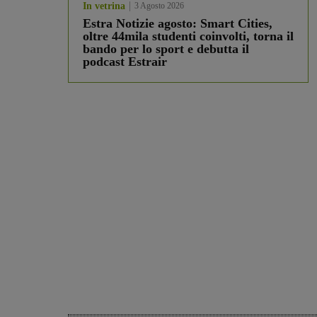
In vetrina
3 Agosto 2026
Estra Notizie agosto: Smart Cities,
oltre 44mila studenti coinvolti, torna il
bando per lo sport e debutta il
podcast Estrair