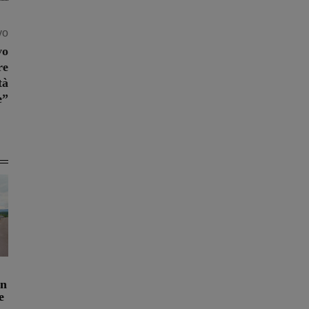
vo
vo
re
tà
e”
in
e