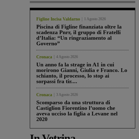
Figline Incisa Valdarno
1 Agosto 2026
Piscina di Figline finanziata oltre la
scadenza Pnrr, il gruppo di Fratelli
d’Italia: “Un ringraziamento al
Governo”
Cronaca
4 Agosto 2026
Un anno fa la strage in A1 in cui
morirono Gianni, Giulia e Franco. Lo
schianto, il processo, lo stop ai
sorpassi fra tir....
Cronaca
3 Agosto 2026
Scomparso da una struttura di
Castiglion Fiorentino l’uomo che
aveva ucciso la figlia a Levane nel
2020
In Vetrina