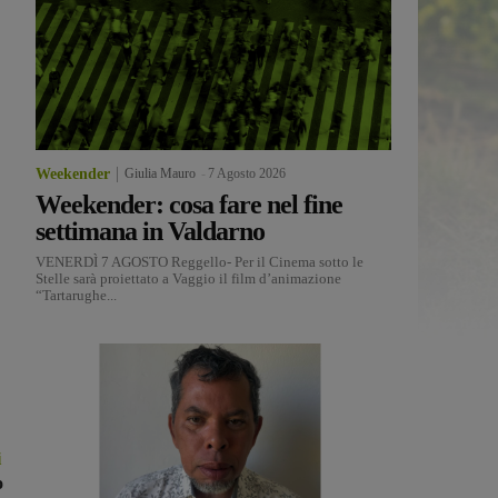
Weekender
Giulia Mauro
-
7 Agosto 2026
Weekender: cosa fare nel fine
settimana in Valdarno
VENERDÌ 7 AGOSTO Reggello- Per il Cinema sotto le
Stelle sarà proiettato a Vaggio il film d’animazione
“Tartarughe...
i
o