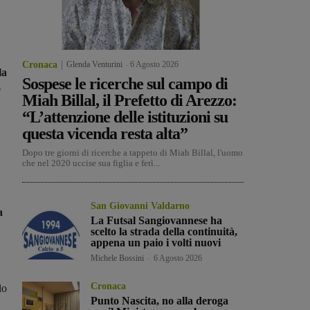
Cronaca
Glenda Venturini
-
6 Agosto 2026
la
Sospese le ricerche sul campo di
%
Miah Billal, il Prefetto di Arezzo:
“L’attenzione delle istituzioni su
questa vicenda resta alta”
Dopo tre giorni di ricerche a tappeto di Miah Billal, l'uomo
che nel 2020 uccise sua figlia e ferì...
San Giovanni Valdarno
a
La Futsal Sangiovannese ha
scelto la strada della continuità,
appena un paio i volti nuovi
Michele Bossini
-
6 Agosto 2026
Cronaca
lo
Punto Nascita, no alla deroga