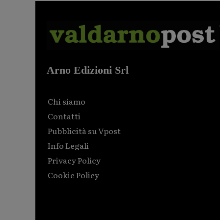
Arno Edizioni Srl
Chi siamo
Contatti
Pubblicità su Vpost
Info Legali
Privacy Policy
Cookie Policy
Html code here! Replace this with any non empty raw
html code and that's it.