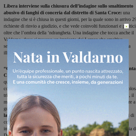
Libera interviene sulla chiusura dell’indagine sullo smaltimento
abusivo di fanghi di conceria dal distretto di Santa Croce:
una
indagine che si è chiusa in questi giorni, per la quale sono in arrivo 2
×
richieste di rinvio a giudizio, e che vede coinvolti funzionari e politici
oltre che l’ombra della ‘ndrangheta. Una indagine che tocca anche il
Valdarno, dove si trovava un impianto dei Lerose che smaltiva,
secondo quanto ricostruito dalle indagini, proprio il keu in maniera
illegale.
“Gli esiti delle indagini preliminari dell’Operazione Keu di Santa
Croce sull’Arno ci sembrano molto inquietanti
e confermano
quanto dichiarato a suo tempo da Libera Toscana tramite i propri
coordinamenti di Pisa e del Valdarno. Siamo di fronte a una pericolos
triangolazione fra una parte delle grandi reti produttive e aziendali, il
mondo politico e le organizzazioni criminali e non possiamo restare a
guardare”.
Andrea Bigalli, referente di Libera per
la Toscana,
commenta così la notizia della chiusura con 29 avvisi di
conclusione propedeutici alla richiesta di rinvio a giudizio, delle
indagini preliminari sullo smaltimento abusivo di fanghi di conceria d
Distretto di Santa Croce.