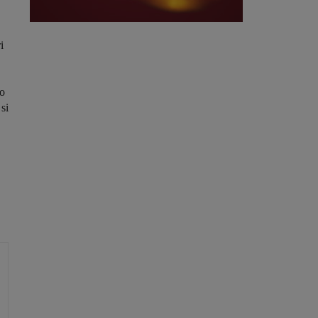
i
co
 si