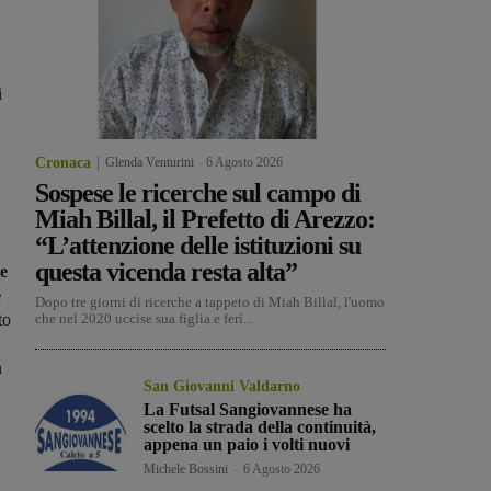
i
Cronaca
Glenda Venturini
-
6 Agosto 2026
Sospese le ricerche sul campo di
Miah Billal, il Prefetto di Arezzo:
“L’attenzione delle istituzioni su
questa vicenda resta alta”
re
e
Dopo tre giorni di ricerche a tappeto di Miah Billal, l'uomo
to
che nel 2020 uccise sua figlia e ferì...
n
San Giovanni Valdarno
La Futsal Sangiovannese ha
scelto la strada della continuità,
appena un paio i volti nuovi
Michele Bossini
-
6 Agosto 2026