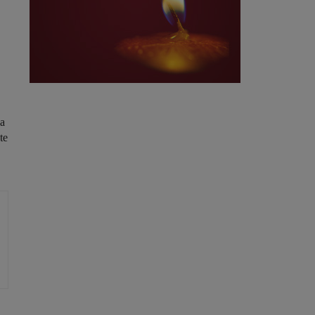
la
te