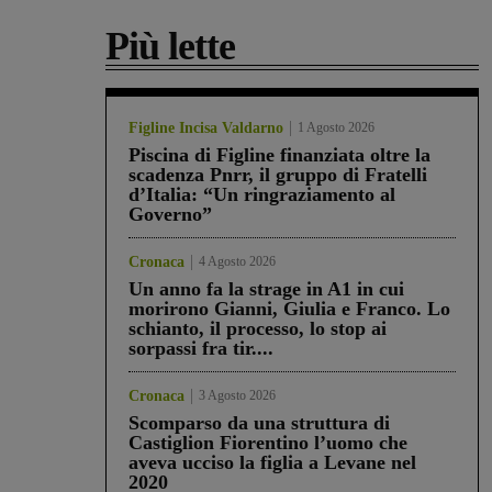
Più lette
Figline Incisa Valdarno
1 Agosto 2026
Piscina di Figline finanziata oltre la
scadenza Pnrr, il gruppo di Fratelli
d’Italia: “Un ringraziamento al
Governo”
Cronaca
4 Agosto 2026
Un anno fa la strage in A1 in cui
morirono Gianni, Giulia e Franco. Lo
schianto, il processo, lo stop ai
sorpassi fra tir....
Cronaca
3 Agosto 2026
Scomparso da una struttura di
Castiglion Fiorentino l’uomo che
aveva ucciso la figlia a Levane nel
2020