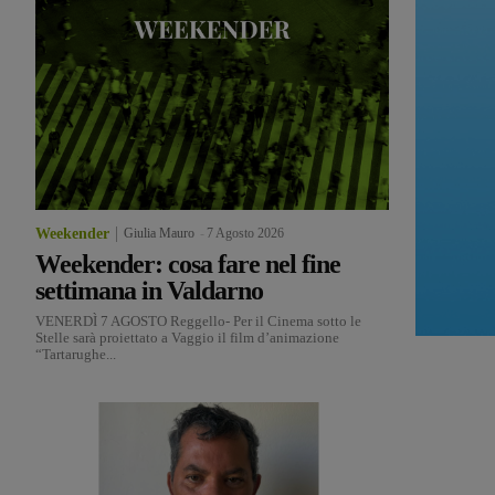
Weekender
Giulia Mauro
-
7 Agosto 2026
Weekender: cosa fare nel fine
settimana in Valdarno
VENERDÌ 7 AGOSTO Reggello- Per il Cinema sotto le
Stelle sarà proiettato a Vaggio il film d’animazione
“Tartarughe...