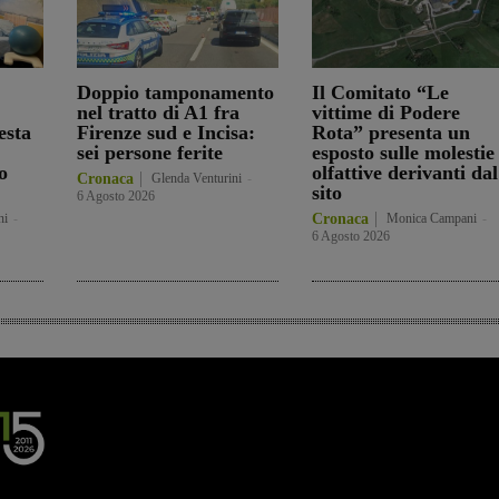
Doppio tamponamento
Il Comitato “Le
nel tratto di A1 fra
vittime di Podere
esta
Firenze sud e Incisa:
Rota” presenta un
sei persone ferite
esposto sulle molestie
o
olfattive derivanti dal
Cronaca
Glenda Venturini
-
sito
6 Agosto 2026
ni
-
Cronaca
Monica Campani
-
6 Agosto 2026