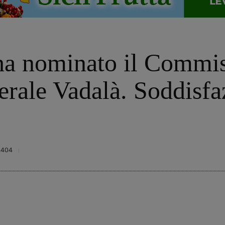
ha nominato il Commiss
nerale Vadalà. Soddisfa
2404