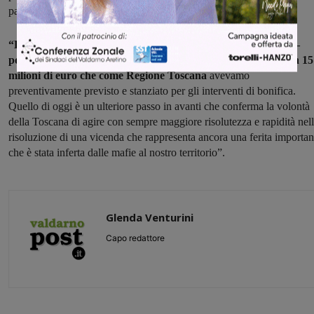
particolare il ministro Pichetto Fratin e la viceministro Gava”.
“La struttura del Commissario – concludono Giani e Monni –
potrà adesso operare anche in virtù dello stanziamento di ben 15
milioni di euro che come Regione Toscana
avevamo
preventivamente previsto e stanziato per gli interventi di bonifica.
Quello di oggi è un ulteriore passo in avanti che conferma la volontà
della Toscana di agire con sempre maggiore risolutezza e rapidità nel
risoluzione di una vicenda che rappresenta ancora una ferita importan
che è stata inferta dalle mafie al nostro territorio”.
Glenda Venturini
Capo redattore