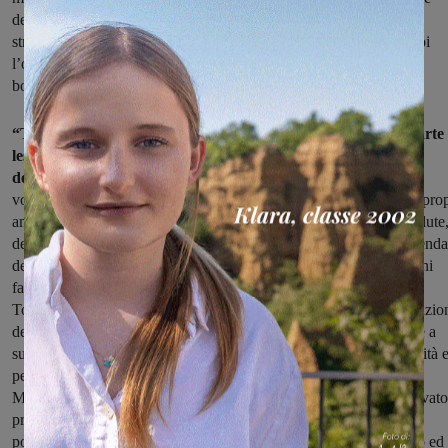
della nostra più profonda stima e fiducia e daremo a lui e alla sua
struttura tutto il supporto degli uffici regionali e di ARPAT. Per noi
l’obiettivo prioritario è sempre stato e rimane lo stesso: bonificare,
bonificare e bonificare”.
“Tutto il sistema pubblico – proseguono Giani e Monni – è parte
lesa in questa terribile vicenda, ma non è mai mancata la
determinazione ad ogni livello istituzionale,
in questo senso
vogliamo ringraziare anche tutti i Comuni che si sono attivati per prop
ambiti di competenza, nel perseguire gli obiettivi di tutela della salute
dell’ambiente e della legalità. Abbiamo letto spesso su questa vicenda
della nomina del Commissario Unico per le Bonifiche ricostruzioni
fantasiose e purtroppo false. La verità è agli atti. È stata Regione
Toscana con una lettera del 14 dicembre 2021 a richiedere l’attivazio
della struttura commissariale guidata dal Generale Vadalà, il quale a
sua volta aveva immediatamente comunicato la propria disponibilità 
per questo torniamo a ringraziarlo sentitamente. Il Consiglio dei
Ministri, con ormai quasi due anni di ritardo, ha finalmente approvato 
provvedimento di nomina. Oggi per noi però non è il giorno della
polemica e per questo vogliamo comunque ringraziare il Governo ed 