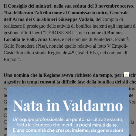
Il Consiglio dei ministri, nella sua seduta del 3 novembre scorso,
“ha deliberato l’attribuzione al Commissario unico, Generale
dell’Arma dei Carabinieri Giuseppe Vadalà
, del compito di
realizzare il prosieguo delle attività di bonifica inerenti agli impianti d
gestione rifiuti inerti “LEROSE SRL”, nel comune di
Bucine,
Località le Valli, zona Cave,
e nel comune di Pontedera, località
Gello Pontedera (Pisa), nonché quello relativo al lotto V Empoli-
Castelfiorentino strada Regionale 429, Val d’Elsa, nel comune di
Empoli”.
×
Una nomina che la Regione aveva richiesto da tempo, per riusci
a gestire in tempi consoni la difficile fase della bonifica dei siti ch
sono stati utilizzati per smaltire illegalmente il Keu,
come ricostrui
nell’inchiesta sui fanghi di scarto delle concerie. E oggi il presidente
Giani e l’assessora all’ambiente Monni commentano la nomina: “No
possiamo che esprimere profonda soddisfazione per la nomina del
Commissario Unico per le Bonifiche, Generale dell’Arma dei
Carabinieri Giuseppe Vadalà, per il proseguo delle attività inerenti la
bonifica dei siti di competenza regionale in cui è stato utilizzato
materiale riciclato contente KEU. Si tratta di una persona che gode