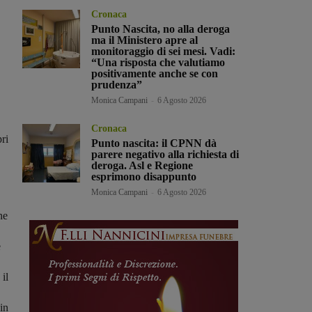
Cronaca
Punto Nascita, no alla deroga
ma il Ministero apre al
monitoraggio di sei mesi. Vadi:
“Una risposta che valutiamo
positivamente anche se con
prudenza”
Monica Campani
-
6 Agosto 2026
Cronaca
ri
Punto nascita: il CPNN dà
,
parere negativo alla richiesta di
deroga. Asl e Regione
esprimono disappunto
Monica Campani
-
6 Agosto 2026
ne
e
il
in