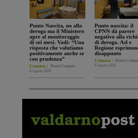
Punto Nascita, no alla
Punto nascita: il
deroga ma il Ministero
CPNN dà parere
apre al monitoraggio
negativo alla richi
di sei mesi. Vadi: “Una
di deroga. Asl e
risposta che valutiamo
Regione esprimon
positivamente anche se
disappunto
con prudenza”
Cronaca
Monica Campa
6 Agosto 2026
Cronaca
Monica Campani
-
6 Agosto 2026