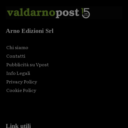
Arno Edizioni Srl
Chi siamo
Contatti
Pubblicità su Vpost
Info Legali
Privacy Policy
Cookie Policy
Html code here! Replace this with any non empty raw html
code and that's it.
Link utili