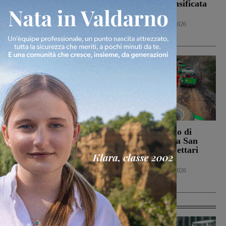
“Montevarchi è sulla
provincia: intensificata
giusta strada di un
l’attività
aumento dei parti”
Cronaca
8 Agosto 2026
Politica
8 Agosto 2026
Campionato nazionale
Bucine, incendio di
Juniores, girone
oliveta e bosco a San
interamente toscano per
Pancrazio. Tre ettari
Terranuova Traiana e
l’area bruciata
Montevarchi
Cronaca
7 Agosto 2026
Calcio Giovanili
8 Agosto 2026
Ultime Calcio