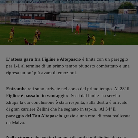
L’attesa gara fra Figline e Altopascio
è finita con un pareggio
per
1-1
al termine di un primo tempo piuttosto combattuto e una
ripresa un po’ più avara di emozioni.
Entrambe
reti sono arrivate nel corso del primo tempo. Al 28′ il
Figline è passato in vantaggio:
Sesti dal limite ha servito
Zhupa la cui conclusione è stata respinta, sulla destra è arrivato
di gran carriere Zellini che ha segnato in tap-in.. Al 34
‘ il
pareggio del Tau Altopascio
grazie a una rete di testa realizzata
da Malva.
Nella ripresa
almeno tre buone palle gol per il Figline due per