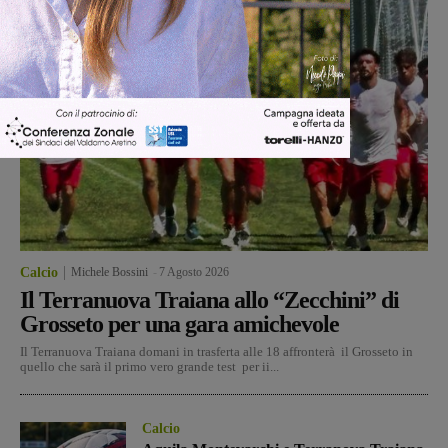
Calcio
Michele Bossini
-
7 Agosto 2026
Il Terranuova Traiana allo “Zecchini” di
Grosseto per una gara amichevole
Il Terranuova Traiana domani in trasferta alle 18 affronterà il Grosseto in
quello che sarà il primo vero grande test per ii...
Calcio