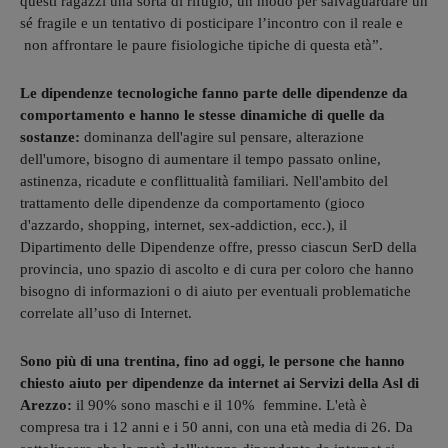
questi ragazzi una sorta di rifugio, un modo per salvaguardare un
sé fragile e un tentativo di posticipare l’incontro con il reale e
non affrontare le paure fisiologiche tipiche di questa età”.
Le dipendenze tecnologiche fanno parte delle dipendenze da
comportamento e hanno le stesse dinamiche di quelle da
sostanze:
dominanza dell'agire sul pensare, alterazione
dell'umore, bisogno di aumentare il tempo passato online,
astinenza, ricadute e conflittualità familiari. Nell'ambito del
trattamento delle dipendenze da comportamento (gioco
d'azzardo, shopping, internet, sex-addiction, ecc.), il
Dipartimento delle Dipendenze offre, presso ciascun SerD della
provincia, uno spazio di ascolto e di cura per coloro che hanno
bisogno di informazioni o di aiuto per eventuali problematiche
correlate all’uso di Internet.
Sono più di una trentina, fino ad oggi, le persone che hanno
chiesto aiuto per dipendenze da internet ai Servizi della Asl di
Arezzo:
il 90% sono maschi e il 10% femmine. L'età è
compresa tra i 12 anni e i 50 anni, con una età media di 26. Da