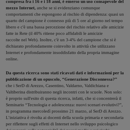
compresa fra i 16 e i 18 anni, è emerso un uso consapevole del
mezzo Internet,
anche se si evidenziano comunque
comportamenti che espongono al rischio di dipendenza: quasi un
quarto del campione è connesso più di 5 ore al giorno nel tempo
libero e c'è una bassa percezione del rischio relativo alle amicizie
fatte in Rete (il 40% ritiene poco affidabili le amicizie
raccolte nel Web). Inoltre, c'è un 3-4% del campione che si è
dichiarato profondamente coinvolto in attività che utilizzano
Internet e profondamente insoddisfatto della propria immagine
online.
Da questa ricerca sono stati ricavati dati e informazioni per la
pubblicazione di un opuscolo, “Generazione Disconnessa?”
che i SerD di Arezzo, Casentino, Valdarno, Valdichiana e
Valtiberina distribuiranno negli incontri con le scuole. Non solo:
è proprio sull'esito di questa ricerca, infatti, che si concentrerà il
Seminario “Tecnologia e adolescenza: nuovi scenari evolutivi?”,
in programma mercoledì prossimo 21 marzo, al SerD di Arezzo.
L’iniziativa è rivolta ai docenti della scuola primaria e secondaria
per riflettere sugli effetti di Internet nello sviluppo psicologico