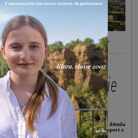
In vetrina
6 Agosto 2026
Gita di famiglia a Firenze: 5 idee per far
divertire i tuoi figli
In vetrina
3 Agosto 2026
Estra Notizie agosto: Smart Cities, oltre 44mila
studenti coinvolti, torna il bando per lo sport e
debutta il podcast Estrair