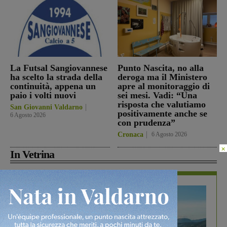
La Futsal Sangiovannese
Punto Nascita, no alla
ha scelto la strada della
deroga ma il Ministero
continuità, appena un
apre al monitoraggio di
paio i volti nuovi
sei mesi. Vadi: “Una
risposta che valutiamo
San Giovanni Valdarno
positivamente anche se
6 Agosto 2026
con prudenza”
Cronaca
6 Agosto 2026
×
In Vetrina