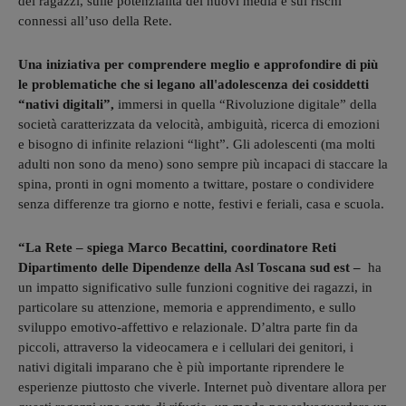
dei ragazzi, sulle potenzialità dei nuovi media e sui rischi
connessi all’uso della Rete.
Una iniziativa per comprendere meglio e approfondire di più
le problematiche che si legano all'adolescenza dei cosiddetti
“nativi digitali”,
immersi in quella “Rivoluzione digitale” della
società caratterizzata da velocità, ambiguità, ricerca di emozioni
e bisogno di infinite relazioni “light”. Gli adolescenti (ma molti
adulti non sono da meno) sono sempre più incapaci di staccare la
spina, pronti in ogni momento a twittare, postare o condividere
senza differenze tra giorno e notte, festivi e feriali, casa e scuola.
“La Rete – spiega Marco Becattini, coordinatore Reti
Dipartimento delle Dipendenze della Asl Toscana sud est –
ha
un impatto significativo sulle funzioni cognitive dei ragazzi, in
particolare su attenzione, memoria e apprendimento, e sullo
sviluppo emotivo-affettivo e relazionale. D’altra parte fin da
piccoli, attraverso la videocamera e i cellulari dei genitori, i
nativi digitali imparano che è più importante riprendere le
esperienze piuttosto che viverle. Internet può diventare allora per