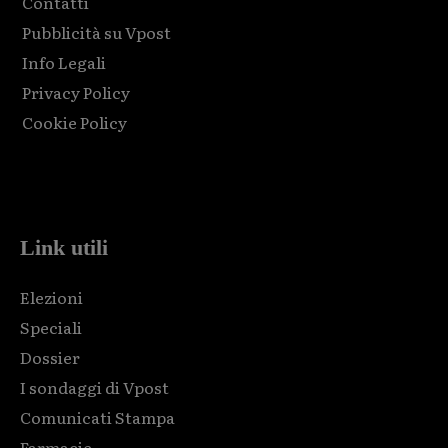
Contatti
Pubblicità su Vpost
Info Legali
Privacy Policy
Cookie Policy
Html code here! Replace this with any non empty raw html
code and that's it.
Link utili
Elezioni
Speciali
Dossier
I sondaggi di Vpost
Comunicati Stampa
Farmacie