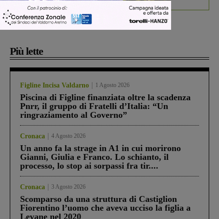
Più lette
Figline Incisa Valdarno
1 Agosto 2026
Piscina di Figline finanziata oltre la scadenza
Pnrr, il gruppo di Fratelli d’Italia: “Un
ringraziamento al Governo”
Cronaca
4 Agosto 2026
Un anno fa la strage in A1 in cui morirono
Gianni, Giulia e Franco. Lo schianto, il
processo, lo stop ai sorpassi fra tir....
Cronaca
3 Agosto 2026
Scomparso da una struttura di Castiglion
Fiorentino l’uomo che aveva ucciso la figlia a
Levane nel 2020