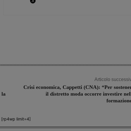
Share
Articolo successi
Crisi economica, Cappetti (CNA): “Per sostene
 la
il distretto moda occorre investire nel
formazion
[rp4wp limit=4]