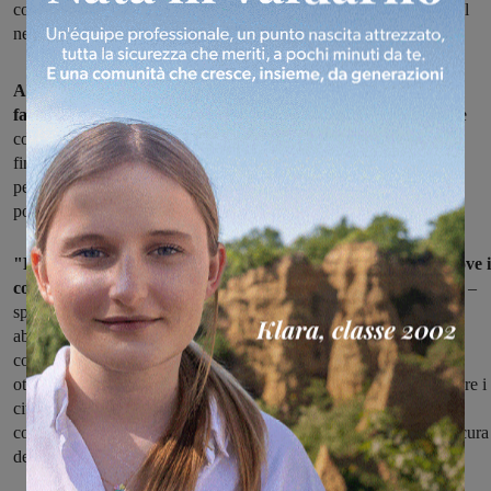
comunicazione destinati alle Rsa: soldi con cui è stato acquistato il
necessario per videoconferenza su carrello mobile
Arrivano gli strumenti necessari per le videochiamate con
familiari e parenti, alla Rsa di Castelfranco:
l'Amministrazione
comunale ha infatti partecipato ad un apposito bando e ricevuto i
finanziamenti necessari ad acquistare le apparecchiature, che
permetteranno agli ospiti della casa di riposo di sentirsi meno soli,
potendo dialogare e vedere i propri figli, nipoti, amici.
"Durante questi mesi di emergenza sanitaria da Covid-19, dove i
contatto con le persone più a rischio è fortemente sconsigliato
–
spiega in una nota l'Amministrazione di Castelfranco Piandiscò –
abbiamo capito l’importanza delle nuove tecnologie per poter
continuare a vivere la nostra socialità. Per questo motivo, in
ottemperanza alle disposizioni ministeriali e sanitarie per proteggere i
cittadini più a rischio, abbiamo scelto di offrire un mezzo di
comunicazione tra le famiglie e gli anziani residenti nella casa di cura
del territorio".