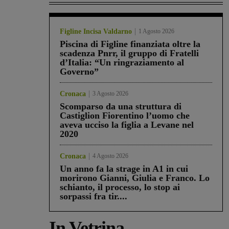
Figline Incisa Valdarno
1 Agosto 2026
Piscina di Figline finanziata oltre la
scadenza Pnrr, il gruppo di Fratelli
d’Italia: “Un ringraziamento al
Governo”
Cronaca
3 Agosto 2026
Scomparso da una struttura di
Castiglion Fiorentino l’uomo che
aveva ucciso la figlia a Levane nel
2020
Cronaca
4 Agosto 2026
Un anno fa la strage in A1 in cui
morirono Gianni, Giulia e Franco. Lo
schianto, il processo, lo stop ai
sorpassi fra tir....
In Vetrina