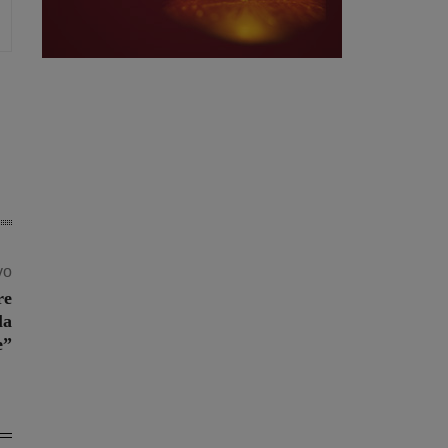
vo
re
la
e”