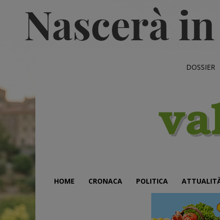
DOSSIER
HOME
CRONACA
POLITICA
ATTUALIT