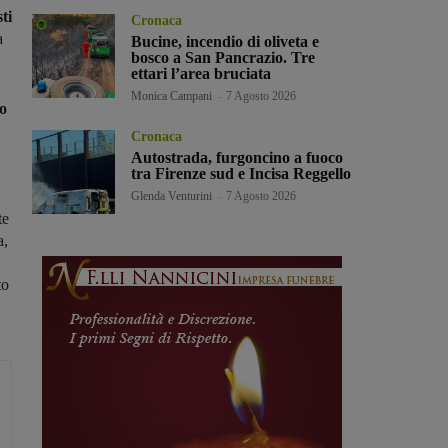
ti
Cronaca
a
Bucine, incendio di oliveta e
bosco a San Pancrazio. Tre
ettari l’area bruciata
Monica Campani
-
7 Agosto 2026
to
Cronaca
Autostrada, furgoncino a fuoco
tra Firenze sud e Incisa Reggello
Glenda Venturini
-
7 Agosto 2026
te
a,
to