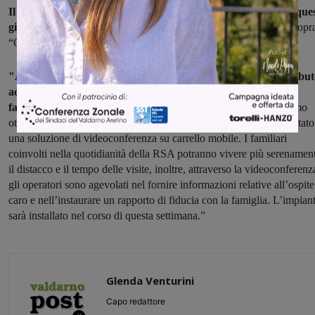
Il nuovo sistema di videoconferenza mobile sarà installato in ques
giorni
presso la Residenza Sanitaria Assistita di Castelfranco di Sopr
“Cellai, Donati, Brachetti, Polverini”.
"Aderendo all’avviso di manifestazione d’interesse per contribu
acquisto mezzi di comunicazione tra ospiti delle rsa ed i lori
familiari – spiega l'assessore al sociale, Filippo Casini
– abbiamo
ottenuto un contributo pari a 2.750 euro, con i quali è stato acquistato
una soluzione di videoconferenza su carrello mobile. I familiari
coinvolti nella quotidianità della RSA potranno vivere più serenamen
il distacco e il tempo delle visite, inoltre, attraverso la videoconferenz
gli operatori sono agevolati nel fornire informazioni relative all’ospite
caro e nell’instaurare un rapporto di fiducia con la famiglia. L’impian
sarà installato nel corso di questa settimana.”
Glenda Venturini
Capo redattore