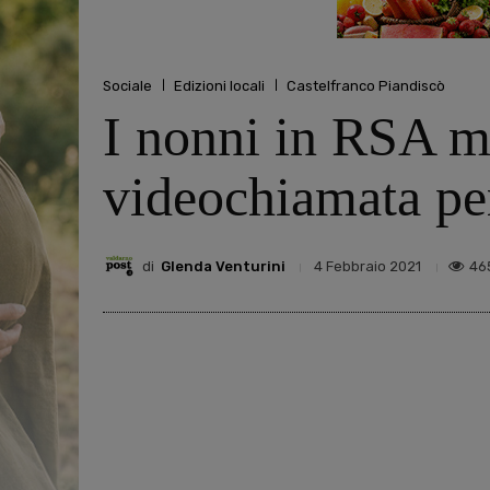
Sociale
Edizioni locali
Castelfranco Piandiscò
I nonni in RSA me
videochiamata per
di
Glenda Venturini
46
4 Febbraio 2021