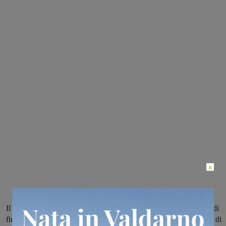
×
Il comune di Castelfranco Piandiscò ha ottenuto circa 3mila euro di
finanziamento da un bando dedicato proprio all’acquisto di mezzi di