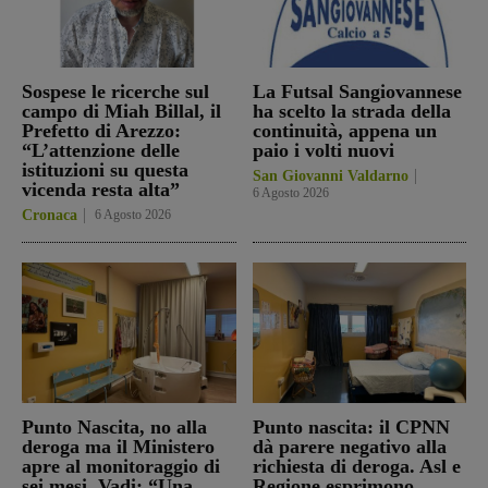
Sospese le ricerche sul
La Futsal Sangiovannese
campo di Miah Billal, il
ha scelto la strada della
Prefetto di Arezzo:
continuità, appena un
“L’attenzione delle
paio i volti nuovi
istituzioni su questa
San Giovanni Valdarno
vicenda resta alta”
6 Agosto 2026
Cronaca
6 Agosto 2026
Punto Nascita, no alla
Punto nascita: il CPNN
deroga ma il Ministero
dà parere negativo alla
apre al monitoraggio di
richiesta di deroga. Asl e
sei mesi. Vadi: “Una
Regione esprimono