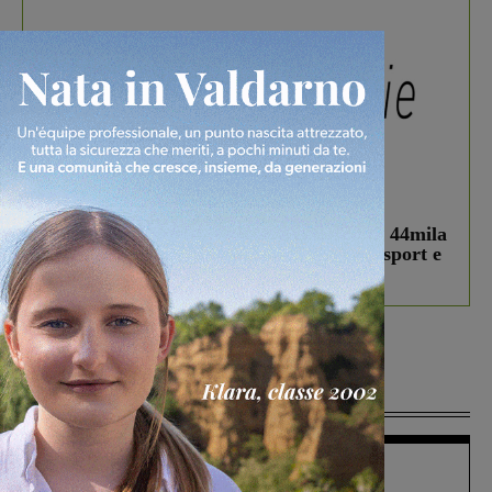
In vetrina
3 Agosto 2026
Estra Notizie agosto: Smart Cities, oltre 44mila
studenti coinvolti, torna il bando per lo sport e
debutta il podcast Estrair
Più lette
Figline Incisa Valdarno
1 Agosto 2026