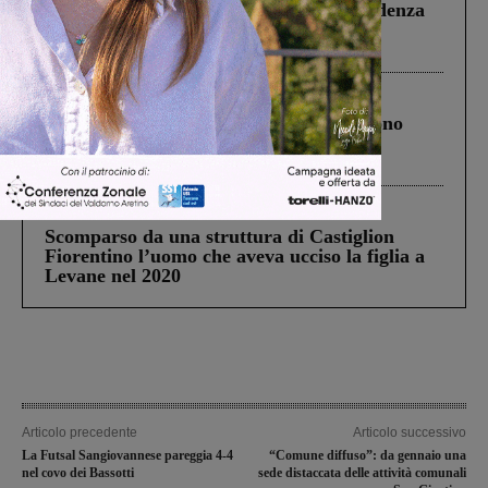
Piscina di Figline finanziata oltre la scadenza
Pnrr, il gruppo di Fratelli d’Italia: “Un
ringraziamento al Governo”
Cronaca
4 Agosto 2026
Un anno fa la strage in A1 in cui morirono
Gianni, Giulia e Franco. Lo schianto, il
processo, lo stop ai sorpassi fra tir....
Cronaca
3 Agosto 2026
Scomparso da una struttura di Castiglion
Fiorentino l’uomo che aveva ucciso la figlia a
Levane nel 2020
Articolo precedente
Articolo successivo
La Futsal Sangiovannese pareggia 4-4
“Comune diffuso”: da gennaio una
nel covo dei Bassotti
sede distaccata delle attività comunali