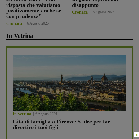
risposta che valutiamo
disappunto
positivamente anche se
Cronaca
6 Agosto 2026
con prudenza”
Cronaca
6 Agosto 2026
In Vetrina
In vetrina
6 Agosto 2026
Gita di famiglia a Firenze: 5 idee per far
divertire i tuoi figli
×