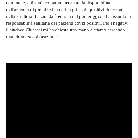
comunale, e il sindaco hanno accettato la disponibilità
dell'azienda di prendersi in carico gli ospiti positivi ricoverati
nella struttura. L'azienda è entrata nel pomeriggio e ha assunto la
responsabilità sanitaria dei pazienti covid positivi. Per i negativi
il sindaco Chiassai mi ha chiesto una mano e stiamo cercando
una idomnea collocazione".