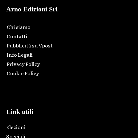
Arno Edizioni Srl
Chi siamo
Contatti
Pubblicità su Vpost
Info Legali
Privacy Policy
Cookie Policy
Html code here! Replace this with any non empty raw html
code and that's it.
Link utili
Elezioni
Speciali