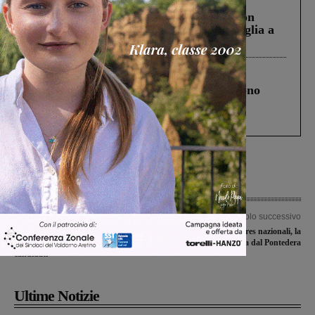
Scomparso da una struttura di Castiglion
Fiorentino l’uomo che aveva ucciso la figlia a
Levane nel 2020
Cronaca
4 Agosto 2026
Un anno fa la strage in A1 in cui morirono
Gianni, Giulia e Franco. Lo schianto, il
processo, lo stop ai sorpassi fra tir....
Articolo precedente
Articolo successivo
Amministrative, “Insieme per
Campionato juniores nazionali, la
Rignano”presenta la lista dei
Sangiovannese battuta dal Pontedera
candidati
Ultime Notizie