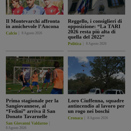
Il Montevarchi affronta
Reggello, i consiglieri di
in amichevole l’Ancona
opposizione: “La TARI
2026 resta più alta di
Calcio
8 Agosto 2026
quella del 2022”
Politica
8 Agosto 2026
Prima stagionale per la
Loro Ciuffenna, squadre
Sangiovannese, al
antincendio al lavoro per
“Fedini” arriva il San
un rogo nei boschi
Donato Tavarnelle
Cronaca
8 Agosto 2026
San Giovanni Valdarno
8 Agosto 2026