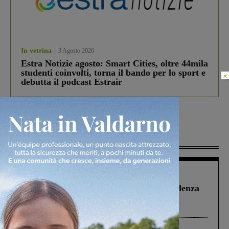
In vetrina
3 Agosto 2026
Estra Notizie agosto: Smart Cities, oltre 44mila
studenti coinvolti, torna il bando per lo sport e
×
debutta il podcast Estrair
Più lette
Figline Incisa Valdarno
1 Agosto 2026
Piscina di Figline finanziata oltre la scadenza
Pnrr, il gruppo di Fratelli d’Italia: “Un
ringraziamento al Governo”
Cronaca
3 Agosto 2026