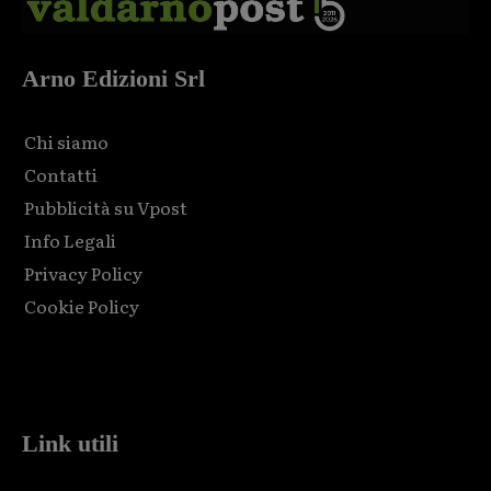
Arno Edizioni Srl
Chi siamo
Contatti
Pubblicità su Vpost
Info Legali
Privacy Policy
Cookie Policy
Html code here! Replace this with any non empty raw html
code and that's it.
Link utili