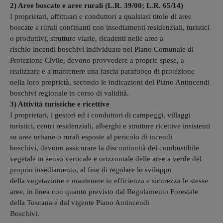
2) Aree boscate e aree rurali (L.R. 39/00; L.R. 65/14)
I proprietari, affittuari e conduttori a qualsiasi titolo di aree
boscate e rurali confinanti con insediamenti residenziali, turistici
o produttivi, strutture viarie, ricadenti nelle aree a
rischio incendi boschivi individuate nel Piano Comunale di
Protezione Civile, devono provvedere a proprie spese, a
realizzare e a mantenere una fascia parafuoco di protezione
nella loro proprietà, secondo le indicazioni del Piano Antincendi
boschivi regionale in corso di validità.
3) Attività turistiche e ricettive
I proprietari, i gestori ed i conduttori di campeggi, villaggi
turistici, centri residenziali, alberghi e strutture ricettive insistenti
su aree urbane o rurali esposte al pericolo di incendi
boschivi, devono assicurare la discontinuità del combustibile
vegetale in senso verticale e orizzontale delle aree a verde del
proprio insediamento, al fine di regolare lo sviluppo
della vegetazione e mantenere in efficienza e sicurezza le stesse
aree, in linea con quanto previsto dal Regolamento Forestale
della Toscana e dal vigente Piano Antincendi
Boschivi.