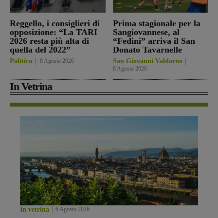
Reggello, i consiglieri di
Prima stagionale per la
opposizione: “La TARI
Sangiovannese, al
2026 resta più alta di
“Fedini” arriva il San
quella del 2022”
Donato Tavarnelle
Politica
8 Agosto 2026
San Giovanni Valdarno
8 Agosto 2026
In Vetrina
In vetrina
6 Agosto 2026