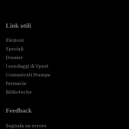
Html code here! Replace this with any non empty raw html
code and that's it.
Link utili
Elezioni
Speciali
Dossier
I sondaggi di Vpost
Comunicati Stampa
Farmacie
Biblioteche
Feedback
Segnala un errore