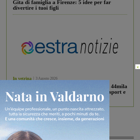
Gita di famiglia a Firenze: 5 idee per far
divertire i tuoi figli
×
In vetrina
3 Agosto 2026
Estra Notizie agosto: Smart Cities, oltre 44mila
studenti coinvolti, torna il bando per lo sport e
debutta il podcast Estrair
Più lette