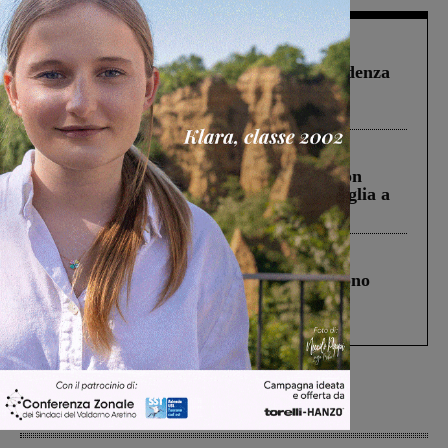
Figline Incisa Valdarno
1 Agosto 2026
Piscina di Figline finanziata oltre la scadenza
Pnrr, il gruppo di Fratelli d’Italia: “Un
ringraziamento al Governo”
Cronaca
3 Agosto 2026
Scomparso da una struttura di Castiglion
Fiorentino l’uomo che aveva ucciso la figlia a
Levane nel 2020
Cronaca
4 Agosto 2026
Un anno fa la strage in A1 in cui morirono
Gianni, Giulia e Franco. Lo schianto, il
processo, lo stop ai sorpassi fra tir....