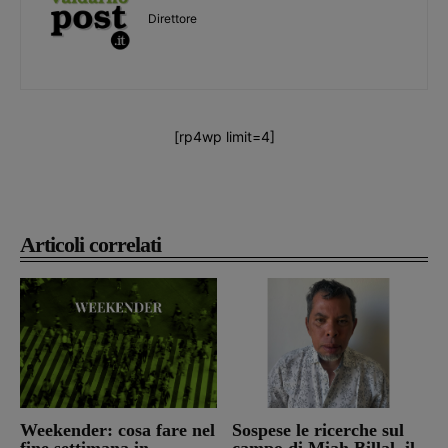
Direttore
[rp4wp limit=4]
Articoli correlati
Weekender: cosa fare nel
Sospese le ricerche sul
fine settimana in
campo di Miah Billal, il