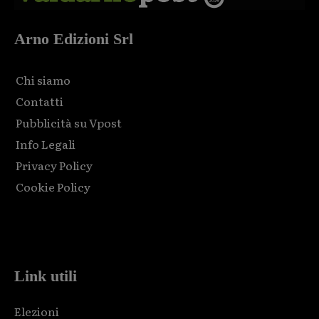
Arno Edizioni Srl
Chi siamo
Contatti
Pubblicità su Vpost
Info Legali
Privacy Policy
Cookie Policy
Html code here! Replace this with any non empty raw html
code and that's it.
Link utili
Elezioni