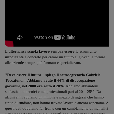
L'alternanza scuola lavoro sembra essere lo strumento
importante
e concreto per creare un futuro ai giovani e fornire
alle aziende sempre più formato e specializzato.
"Deve essere il futuro – spiega il sottosegretario Gabriele
Toccafondi – Abbiamo avuto il 44% di disoccupazione
giovanile, nel 2008 era sotto il 20%.
Abbiamo abbandoni
scolastici nei tecnici e nei professionali pari al 20 – 25%. Da
alcuni anni abbiamo un milione e mezzo di ragazzi che hanno
finito di studiare, non hanno trovato lavoro e ancora aspettano. A
questi dati dobbiamo far fronte con un cambiamento di mentalità
e del rapporto tra la scuola, la realtà che la circonda e il mondo