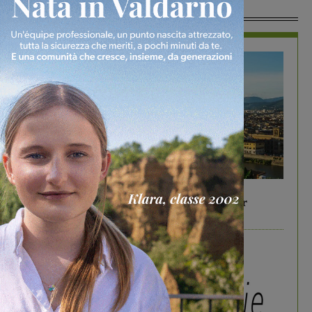
In Vetrina
In vetrina
6 Agosto 2026
Gita di famiglia a Firenze: 5 idee per far
divertire i tuoi figli