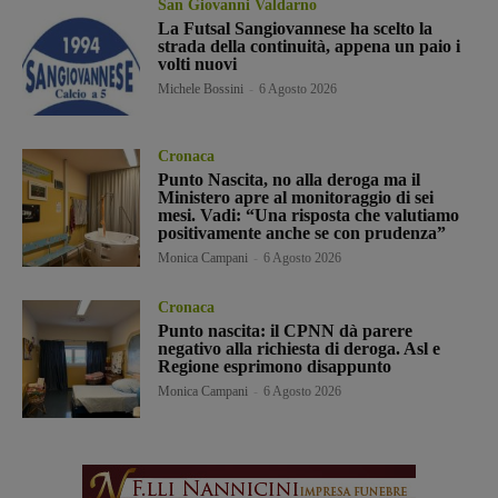
San Giovanni Valdarno
La Futsal Sangiovannese ha scelto la
strada della continuità, appena un paio i
volti nuovi
Michele Bossini
-
6 Agosto 2026
Cronaca
Punto Nascita, no alla deroga ma il
Ministero apre al monitoraggio di sei
mesi. Vadi: “Una risposta che valutiamo
positivamente anche se con prudenza”
Monica Campani
-
6 Agosto 2026
Cronaca
Punto nascita: il CPNN dà parere
negativo alla richiesta di deroga. Asl e
Regione esprimono disappunto
Monica Campani
-
6 Agosto 2026