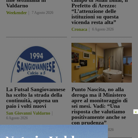
Valdarno
Prefetto di Arezzo:
“L’attenzione delle
Weekender
7 Agosto 2026
istituzioni su questa
vicenda resta alta”
Cronaca
6 Agosto 2026
La Futsal Sangiovannese
Punto Nascita, no alla
ha scelto la strada della
deroga ma il Ministero
continuità, appena un
apre al monitoraggio di
paio i volti nuovi
sei mesi. Vadi: “Una
risposta che valutiamo
×
San Giovanni Valdarno
positivamente anche se
6 Agosto 2026
con prudenza”
Cronaca
6 Agosto 2026