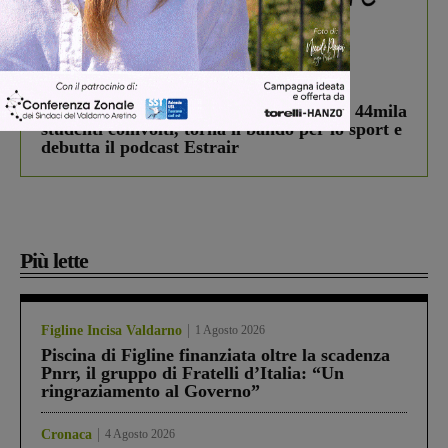
In vetrina
3 Agosto 2026
Estra Notizie agosto: Smart Cities, oltre 44mila
studenti coinvolti, torna il bando per lo sport e
debutta il podcast Estrair
Più lette
Figline Incisa Valdarno
1 Agosto 2026
Piscina di Figline finanziata oltre la scadenza
Pnrr, il gruppo di Fratelli d’Italia: “Un
ringraziamento al Governo”
Cronaca
4 Agosto 2026