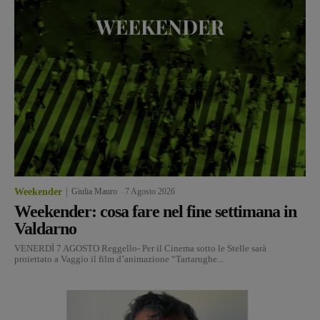
Weekender
Giulia Mauro
-
7 Agosto 2026
Weekender: cosa fare nel fine settimana in
Valdarno
VENERDÌ 7 AGOSTO Reggello- Per il Cinema sotto le Stelle sarà
proiettato a Vaggio il film d’animazione “Tartarughe...