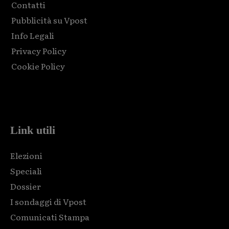
Contatti
Pubblicità su Vpost
Info Legali
Privacy Policy
Cookie Policy
Html code here! Replace this with any non empty raw html
code and that's it.
Link utili
Elezioni
Speciali
Dossier
I sondaggi di Vpost
Comunicati Stampa