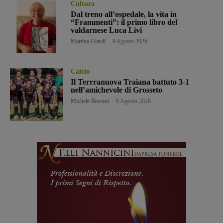
Cultura
Dal treno all’ospedale, la vita in
“Frammenti”: il primo libro del
valdarnese Luca Livi
Martina Giardi
-
9 Agosto 2026
Calcio
Il Terrranuova Traiana battuto 3-1
nell’amichevole di Grosseto
Michele Bossini
-
8 Agosto 2026