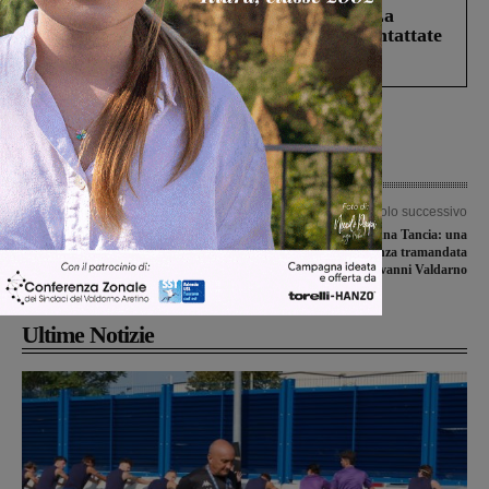
Continuano le ricerche di Miah Billal. La
Prefettura: “In caso di avvistamento contattate
il 112”
Articolo precedente
Articolo successivo
Incidente in bicicletta a Piandisco’:
Il miracolo di Monna Tancia: una
68enne all’ospedale
storia di fede e speranza tramandata
nei secoli a San Giovanni Valdarno
Ultime Notizie