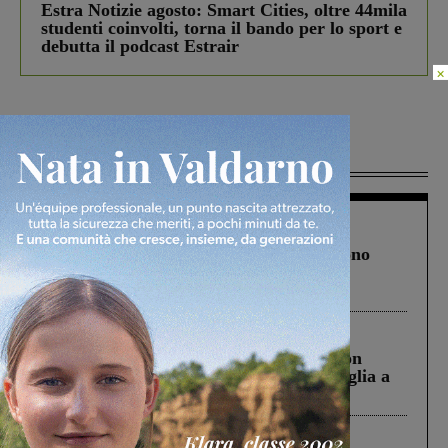
Estra Notizie agosto: Smart Cities, oltre 44mila
studenti coinvolti, torna il bando per lo sport e
debutta il podcast Estrair
×
Più lette
Cronaca
4 Agosto 2026
Un anno fa la strage in A1 in cui morirono
Gianni, Giulia e Franco. Lo schianto, il
processo, lo stop ai sorpassi fra tir....
Cronaca
3 Agosto 2026
Scomparso da una struttura di Castiglion
Fiorentino l’uomo che aveva ucciso la figlia a
Levane nel 2020
Cronaca
5 Agosto 2026