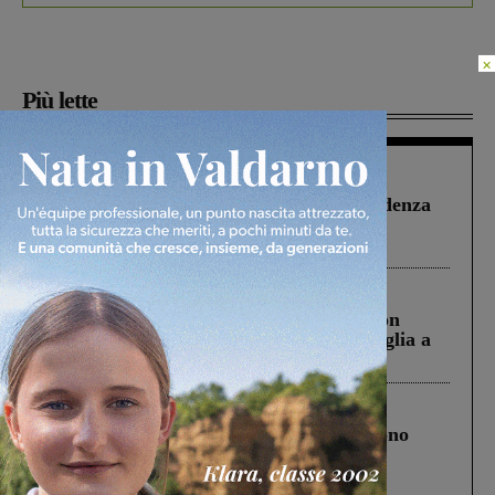
×
Più lette
Figline Incisa Valdarno
1 Agosto 2026
Piscina di Figline finanziata oltre la scadenza
Pnrr, il gruppo di Fratelli d’Italia: “Un
ringraziamento al Governo”
Cronaca
3 Agosto 2026
Scomparso da una struttura di Castiglion
Fiorentino l’uomo che aveva ucciso la figlia a
Levane nel 2020
Cronaca
4 Agosto 2026
Un anno fa la strage in A1 in cui morirono
Gianni, Giulia e Franco. Lo schianto, il
processo, lo stop ai sorpassi fra tir....