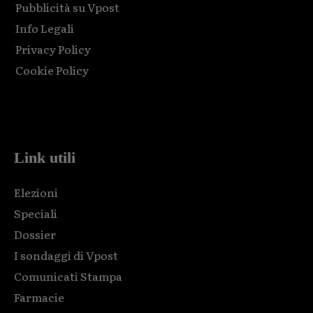
Pubblicità su Vpost
Info Legali
Privacy Policy
Cookie Policy
Html code here! Replace this with any non empty raw html
code and that's it.
Link utili
Elezioni
Speciali
Dossier
I sondaggi di Vpost
Comunicati Stampa
Farmacie