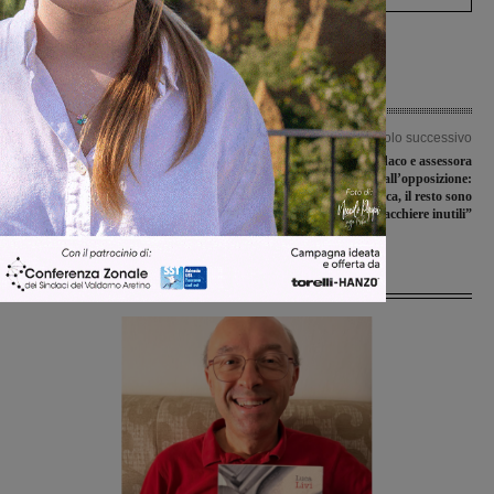
Articolo precedente
Articolo successivo
Colpaccio Rignanese, sconfitto a
Scuole e Pnrr, sindaco e assessora
domicilio il Centro Storico Lebowski
replicano all’opposizione:
“Opportunità storica, il resto sono
chiacchiere inutili”
Ultime Notizie