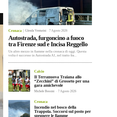
Cronaca
Glenda Venturini
-
7 Agosto 2026
Autostrada, furgoncino a fuoco
tra Firenze sud e Incisa Reggello
Un altro mezzo in fiamme nella cronaca di oggi. Questa
volta è successo in Autostrada A1, nel tratto fra...
Calcio
Il Terranuova Traiana allo
“Zecchini” di Grosseto per una
gara amichevole
Michele Bossini
-
7 Agosto 2026
Cronaca
Incendio nel bosco della
Trappola. Soccorsi sul posto per
spegnere le fiamme