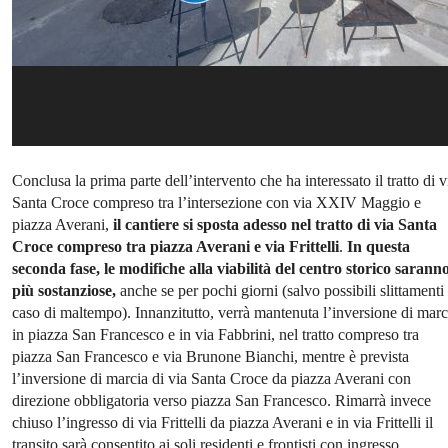
Conclusa la prima parte dell’intervento che ha interessato il tratto di v
Santa Croce compreso tra l’intersezione con via XXIV Maggio e
piazza Averani,
il cantiere si sposta adesso nel tratto di via Santa
Croce compreso tra piazza Averani e via Frittelli
.
In questa
seconda fase, le modifiche alla viabilità del centro storico sarann
più sostanziose,
anche se per pochi giorni (salvo possibili slittamenti 
caso di maltempo). Innanzitutto, verrà mantenuta l’inversione di marc
in piazza San Francesco e in via Fabbrini, nel tratto compreso tra
piazza San Francesco e via Brunone Bianchi, mentre è prevista
l’inversione di marcia di via Santa Croce da piazza Averani con
direzione obbligatoria verso piazza San Francesco. Rimarrà invece
chiuso l’ingresso di via Frittelli da piazza Averani e in via Frittelli il
transito sarà consentito ai soli residenti e frontisti con ingresso