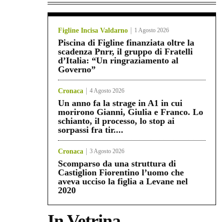
Figline Incisa Valdarno
1 Agosto 2026
Piscina di Figline finanziata oltre la
scadenza Pnrr, il gruppo di Fratelli
d’Italia: “Un ringraziamento al
Governo”
Cronaca
4 Agosto 2026
Un anno fa la strage in A1 in cui
morirono Gianni, Giulia e Franco. Lo
schianto, il processo, lo stop ai
sorpassi fra tir....
Cronaca
3 Agosto 2026
Scomparso da una struttura di
Castiglion Fiorentino l’uomo che
aveva ucciso la figlia a Levane nel
2020
In Vetrina