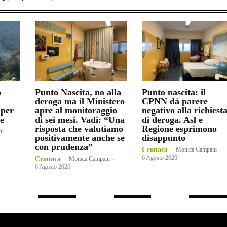
o
Punto Nascita, no alla
Punto nascita: il
deroga ma il Ministero
CPNN dà parere
 per
apre al monitoraggio
negativo alla richiest
e
di sei mesi. Vadi: “Una
di deroga. Asl e
risposta che valutiamo
Regione esprimono
ni
-
positivamente anche se
disappunto
con prudenza”
Cronaca
Monica Campani
-
6 Agosto 2026
Cronaca
Monica Campani
-
6 Agosto 2026