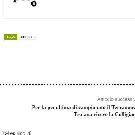
TAGS
cronaca
Share
Articolo successi
Per la penultima di campionato il Terranuo
Traiana riceve la Colligia
[rp4wp limit=4]