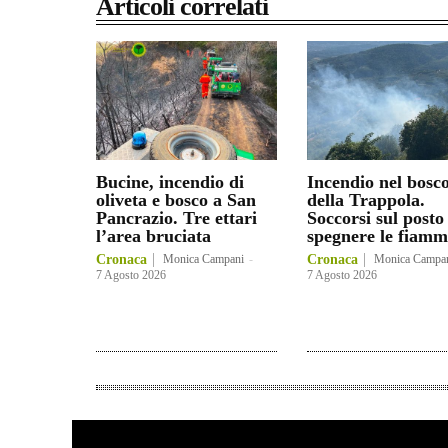
Articoli correlati
Bucine, incendio di
Incendio nel bosc
oliveta e bosco a San
della Trappola.
Pancrazio. Tre ettari
Soccorsi sul posto
l’area bruciata
spegnere le fiamm
Cronaca
Monica Campani
-
Cronaca
Monica Campa
7 Agosto 2026
7 Agosto 2026