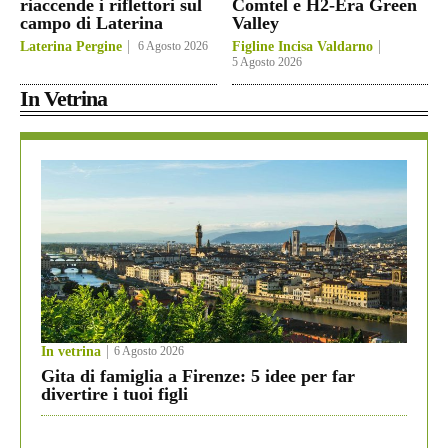
riaccende i riflettori sul
Comtel e H2-Era Green
campo di Laterina
Valley
Laterina Pergine
6 Agosto 2026
Figline Incisa Valdarno
5 Agosto 2026
In Vetrina
In vetrina
6 Agosto 2026
Gita di famiglia a Firenze: 5 idee per far
divertire i tuoi figli