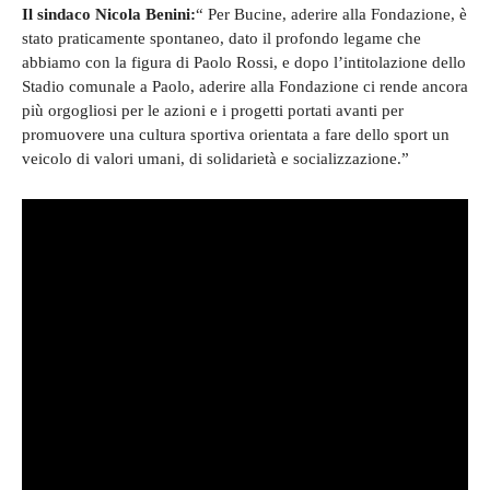
Il sindaco Nicola Benini:
“ Per Bucine, aderire alla Fondazione, è
stato praticamente spontaneo, dato il profondo legame che
abbiamo con la figura di Paolo Rossi, e dopo l’intitolazione dello
Stadio comunale a Paolo, aderire alla Fondazione ci rende ancora
più orgogliosi per le azioni e i progetti portati avanti per
promuovere una cultura sportiva orientata a fare dello sport un
veicolo di valori umani, di solidarietà e socializzazione.”