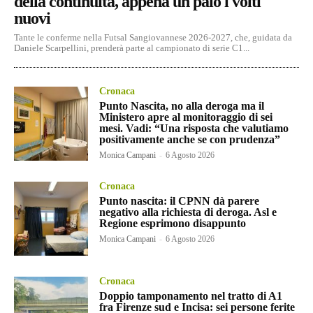
della continuità, appena un paio i volti
nuovi
Tante le conferme nella Futsal Sangiovannese 2026-2027, che, guidata da
Daniele Scarpellini, prenderà parte al campionato di serie C1...
Cronaca
Punto Nascita, no alla deroga ma il
Ministero apre al monitoraggio di sei
mesi. Vadi: “Una risposta che valutiamo
positivamente anche se con prudenza”
Monica Campani
-
6 Agosto 2026
Cronaca
Punto nascita: il CPNN dà parere
negativo alla richiesta di deroga. Asl e
Regione esprimono disappunto
Monica Campani
-
6 Agosto 2026
Cronaca
Doppio tamponamento nel tratto di A1
fra Firenze sud e Incisa: sei persone ferite