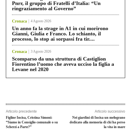
Pnrr, il gruppo di Fratelli d’Italia: “Un
ringraziamento al Governo”
Cronaca
4 Agosto 2026
Un anno fa la strage in A1 in cui morirono
Gianni, Giulia e Franco. Lo schianto, il
processo, lo stop ai sorpassi fra tir....
Cronaca
3 Agosto 2026
Scomparso da una struttura di Castiglion
Fiorentino l’uomo che aveva ucciso la figlia a
Levane nel 2020
Articolo precedente
Articolo successivo
Figline Incisa, Cristina Simoni:
Nei giardini di Incisa un melograno
“Siamo in Consiglio comunale o su
dedicato alla memoria di chi ha perso
Scherzi a Parte?”
la vita in mare