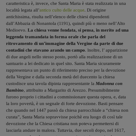
caratteristica è, invece, che Santa Maria è stata realizzata in una
località legata all’
antico culto delle acque
. Di origine
antichissima, risulta nell’elenco delle chiesi dipendenti
dall’Abbazia di Nonantola (1191), quindi più o meno nell’Alto
Medioevo.
La chiesa venne fondata, si pensa, in merito ad una
leggenda tramandata in forma orale che parla del
ritrovamento di un’immagine della Vergine da parte di due
contadini che stavano arando un campo
. lnoltre, l’ apparizione
di due angeli nello stesso posto, portò alla realizzazione di un
santuario a lei dedicato in quel sito. Santa Maria sicuramente
rappresentava un punto di riferimento preciso per la devozione
della Vergine e dalla seconda metà del duecento la chiesa
custodisce una tavola dipinta rappresentante la
Madonna con
Bambino
, attribuito a Margarito di Arezzo. Presumibilmente
furono proprio i cittadini a commissionare questa opera, e, data
la loro povertà, è un segnale di forte devozione. Basti pensare
che quando nel 1447 passò da chiesa parrocchiale a “chiesa non
curata”, Santa Maria sopravvisse poichè era luogo di così tale
devozione che la Chiesa cristiana non poteva permettersi di
lasciarla andare in malora. Tuttavia, due secoli dopo, nel 1617,