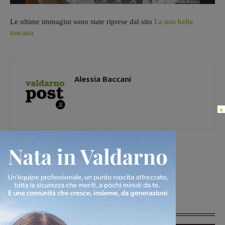
Le ultime immagini sono state riprese dal sito
La mia bella
toscana
Alessia Baccani
×
[rp4wp limit=4]
Articoli correlati