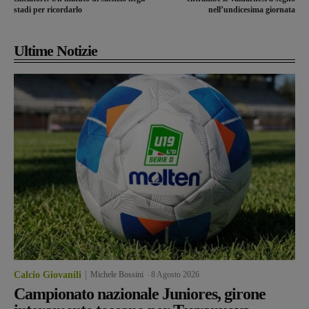
stadi per ricordarlo
nell’undicesima giornata
Ultime Notizie
Calcio Giovanili
Michele Bossini
-
8 Agosto 2026
Campionato nazionale Juniores, girone