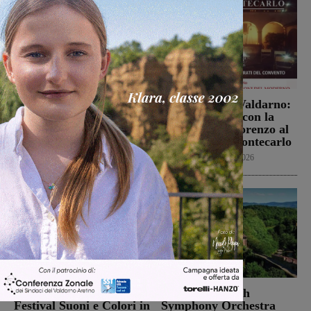
Figline, dal 4 all’8
San Giovanni Valdarno:
settembre tornano le
appuntamento con la
Feste del Perdono con il
Notte di San Lorenzo al
53° Palio di San Rocco
Convento di Montecarlo
Cultura
5 Agosto 2026
Cultura
3 Agosto 2026
Torna a Rignano il
La Macao Youth
Festival Suoni e Colori in
Symphony Orchestra