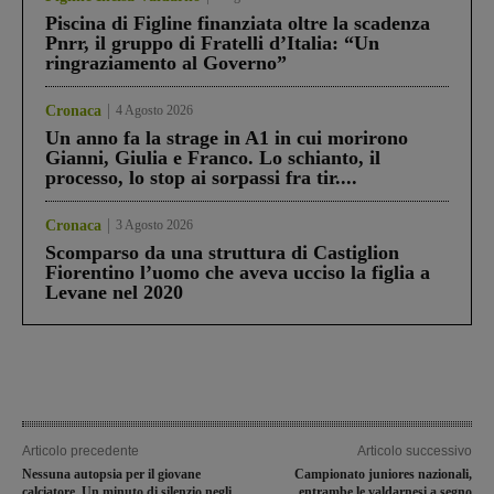
Piscina di Figline finanziata oltre la scadenza
Pnrr, il gruppo di Fratelli d’Italia: “Un
ringraziamento al Governo”
Cronaca
4 Agosto 2026
Un anno fa la strage in A1 in cui morirono
Gianni, Giulia e Franco. Lo schianto, il
processo, lo stop ai sorpassi fra tir....
Cronaca
3 Agosto 2026
Scomparso da una struttura di Castiglion
Fiorentino l’uomo che aveva ucciso la figlia a
Levane nel 2020
Articolo precedente
Articolo successivo
Nessuna autopsia per il giovane
Campionato juniores nazionali,
calciatore. Un minuto di silenzio negli
entrambe le valdarnesi a segno