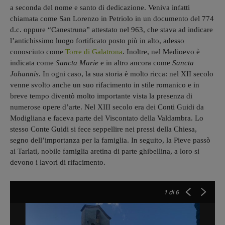
a seconda del nome e santo di dedicazione. Veniva infatti
chiamata come San Lorenzo in Petriolo in un documento del 774
d.c. oppure “Canestruna” attestato nel 963, che stava ad indicare
l’antichissimo luogo fortificato posto più in alto, adesso
conosciuto come
Torre di Galatrona
. Inoltre, nel Medioevo è
indicata come
Sancta Marie
e in altro ancora come
Sancta
Johannis
. In ogni caso, la sua storia è molto ricca: nel XII secolo
venne svolto anche un suo rifacimento in stile romanico e in
breve tempo diventò molto importante vista la presenza di
Immagine ripresa da 50 Pievi, Chiese e Badie nel Valdarno Superiore
numerose opere d’arte. Nel XIII secolo era dei Conti Guidi da
Modigliana e faceva parte del Viscontato della Valdambra. Lo
stesso Conte Guidi si fece seppellire nei pressi della Chiesa,
segno dell’importanza per la famiglia. In seguito, la Pieve passò
ai Tarlati, nobile famiglia aretina di parte ghibellina, a loro si
devono i lavori di rifacimento.
1
di 6