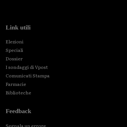
Html code here! Replace this with any non empty raw html
code and that's it.
Link utili
Elezioni
Speciali
Dossier
I sondaggi di Vpost
Comunicati Stampa
Farmacie
Biblioteche
Feedback
Segnala un errore