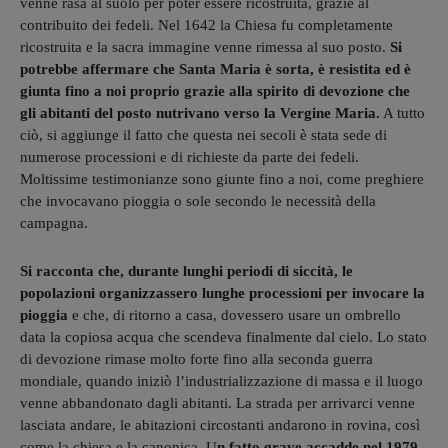
venne rasa al suolo per poter essere ricostruita, grazie al
contribuito dei fedeli. Nel 1642 la Chiesa fu completamente
ricostruita e la sacra immagine venne rimessa al suo posto.
Si
potrebbe affermare che Santa Maria è sorta, è resistita ed è
giunta fino a noi proprio grazie alla spirito di devozione che
gli abitanti del posto nutrivano verso la Vergine Maria.
A tutto
ciò, si aggiunge il fatto che questa nei secoli è stata sede di
numerose processioni e di richieste da parte dei fedeli.
Moltissime testimonianze sono giunte fino a noi, come preghiere
che invocavano pioggia o sole secondo le necessità della
campagna.
Si racconta che, durante lunghi periodi di siccità, le
popolazioni organizzassero lunghe processioni per invocare la
pioggia
e che, di ritorno a casa, dovessero usare un ombrello
data la copiosa acqua che scendeva finalmente dal cielo. Lo stato
di devozione rimase molto forte fino alla seconda guerra
mondiale, quando iniziò l’industrializzazione di massa e il luogo
venne abbandonato dagli abitanti. La strada per arrivarci venne
lasciata andare, le abitazioni circostanti andarono in rovina, così
come la chiesa e la canonica. U
n fatto grave accadde nel 1979