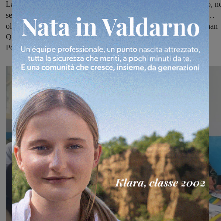
Lashkar Gah in Afghanistan, ormai da più di un anno frequentano, n
senza difficoltà, la piccola scuola fortemente voluta dalla 'Omnes…
oltre i confini onlus', dai referenti Rahmatullah Hanefi e Shadi Khan
Qalawal e dall’associazione partner locale OPR, Organization of
Poverty Reduction.