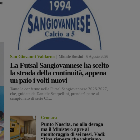
on
San Giovanni Valdarno
Michele Bossini
-
6 Agosto 2026
La Futsal Sangiovannese ha scelto
la strada della continuità, appena
un paio i volti nuovi
Tante le conferme nella Futsal Sangiovannese 2026-2027,
che, guidata da Daniele Scarpellini, prenderà parte al
campionato di serie C1...
Cronaca
Punto Nascita, no alla deroga
ma il Ministero apre al
monitoraggio di sei mesi. Vadi:
“Una risposta che valutiamo