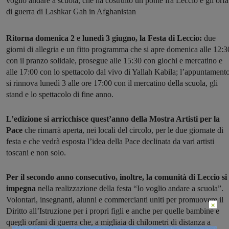
voglio andare a scuola, che ha costruito un ponte fra Leccio e gli orfa
di guerra di Lashkar Gah in Afghanistan
Ritorna domenica 2 e lunedì 3 giugno, la Festa di Leccio:
due
giorni di allegria e un fitto programma che si apre domenica alle 12:3
con il pranzo solidale, prosegue alle 15:30 con giochi e mercatino e
alle 17:00 con lo spettacolo dal vivo di Yallah Kabila; l’appuntament
si rinnova lunedì 3 alle ore 17:00 con il mercatino della scuola, gli
stand e lo spettacolo di fine anno.
L’edizione si arricchisce quest’anno della Mostra Artisti per la
Pace
che rimarrà aperta, nei locali del circolo, per le due giornate di
festa e che vedrà esposta l’idea della Pace declinata da vari artisti
toscani e non solo.
Per il secondo anno consecutivo, inoltre, la comunità di Leccio si
impegna
nella realizzazione della festa “Io voglio andare a scuola”.
Volontari, insegnanti, alunni e commercianti uniti per promuovere il
×
Diritto all’Istruzione per i propri figli e anche per quelle bambine e
quegli orfani di guerra che, a migliaia di chilometri di distanza a