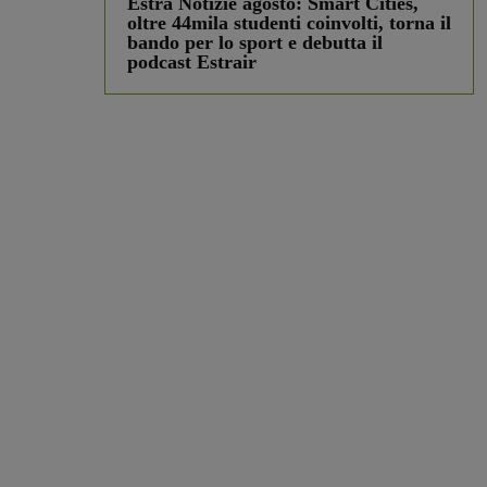
Estra Notizie agosto: Smart Cities,
oltre 44mila studenti coinvolti, torna il
bando per lo sport e debutta il
podcast Estrair