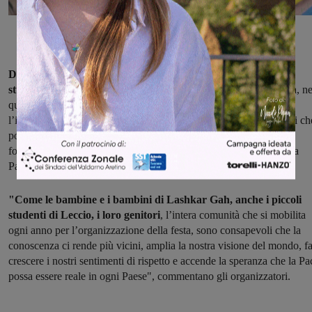
Dalla iniziale tenda chiusa all’interno di un cortile, i trenta
studenti si sono spostati in una vera aula
con pareti in muratura, ne
quartiere degli insegnanti; in un punto che tutela maggiormente
l’incolumità fisica delle bambine e dei bambini e delle due docenti ch
portano avanti le lezioni. Servizi educativi che garantiscono la
formazione di base: saper leggere, scrivere, conoscere il mondo, la
Pace e l’igiene.
"Come le bambine e i bambini di Lashkar Gah, anche i piccoli
studenti di Leccio, i loro genitori
, l’intera comunità che si mobilita
ogni anno per l’organizzazione della festa, sono consapevoli che la
conoscenza ci rende più vicini, amplia la nostra visione del mondo, f
crescere i nostri sentimenti di rispetto e accende la speranza che la Pa
possa essere reale in ogni Paese", commentano gli organizzatori.