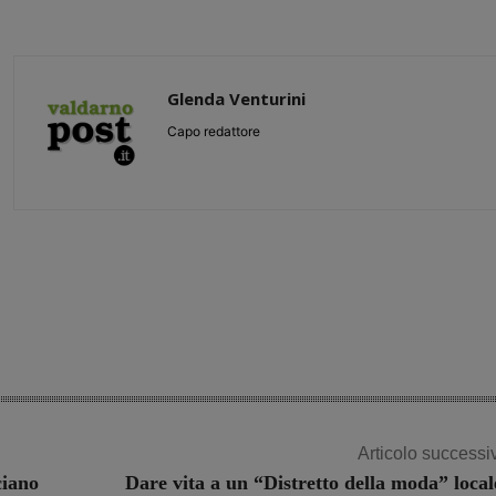
Glenda Venturini
Capo redattore
Share
Articolo successi
ciano
Dare vita a un “Distretto della moda” local