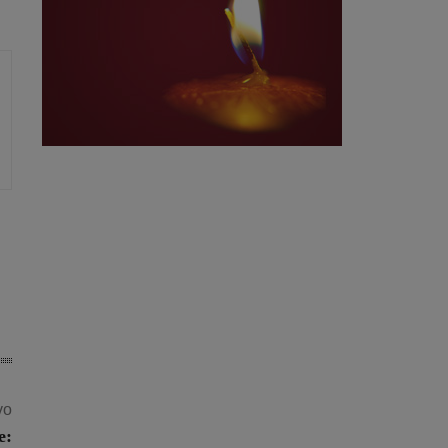
vo
e: