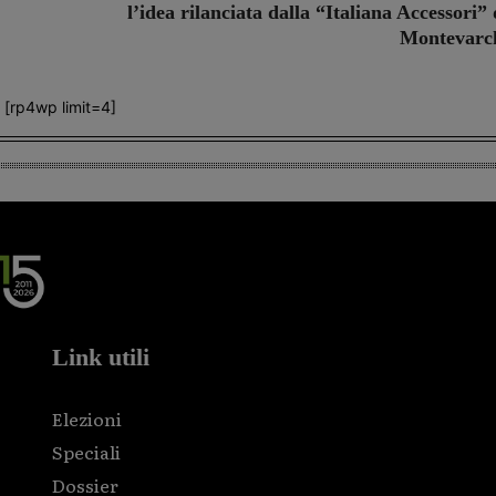
l’idea rilanciata dalla “Italiana Accessori” 
Montevarc
[rp4wp limit=4]
Link utili
Elezioni
Speciali
Dossier