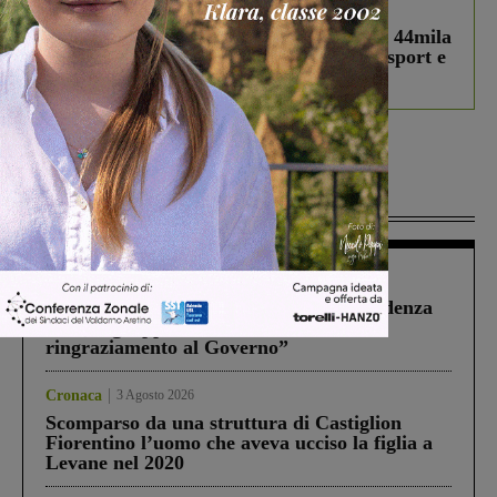
In vetrina
3 Agosto 2026
Estra Notizie agosto: Smart Cities, oltre 44mila
studenti coinvolti, torna il bando per lo sport e
debutta il podcast Estrair
Più lette
Figline Incisa Valdarno
1 Agosto 2026
Piscina di Figline finanziata oltre la scadenza
Pnrr, il gruppo di Fratelli d’Italia: “Un
ringraziamento al Governo”
Cronaca
3 Agosto 2026
Scomparso da una struttura di Castiglion
Fiorentino l’uomo che aveva ucciso la figlia a
Levane nel 2020