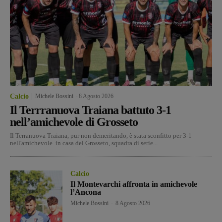
Calcio
Michele Bossini
-
8 Agosto 2026
Il Terrranuova Traiana battuto 3-1
nell’amichevole di Grosseto
Il Terranuova Traiana, pur non demeritando, è stata sconfitto per 3-1
nell'amichevole in casa del Grosseto, squadra di serie...
Calcio
Il Montevarchi affronta in amichevole
l’Ancona
Michele Bossini
-
8 Agosto 2026