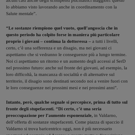
alcuni casi anche degli scompensi psichiatrici maggiori: questo
lo abbiamo visto lavorando anche in coordinamento con la
Salute mentale”.
“Le sostanze riempiono quel vuoto, quell’angoscia che in
questo periodo ha colpito forse in maniera più particolare
proprio i giovani – continua la dottoressa –
a tutti i livelli,
certo, c’è una sofferenza e un disagio, ma nei giovani ci
aspettiamo che si vedranno le conseguenze più a lungo termine.
Noi ci aspettiamo un ritorno e un aumento degli accessi al SerD
nel prossimo futuro: anche sul fronte dei giovani, ad esempio, la
loro difficoltà, la mancanza di socialità e di alternative sul
territorio, il disagio sono destinati secondo noi a venire fuori con
le loro conseguenze nei prossimi mesi e nei prossimi anni”.
Intanto, però, qualche segnale si percepisce, prima di tutto sul
fronte degli stupefacenti. “Di certo, c’è una seria
preoccupazione per l’aumento esponenziale,
in Valdarno,
dell’offerta di sostanze stupefacenti. Come piazza di spaccio il
Valdarno si trova baricentrico oggi, non è più necessario