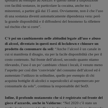
spostarsi ad esempio ad Arezzo: e questo mette a disposizione
con facilità sostanze, in particolare la cocaina, anche tra i
minorenni, a partire già dai 15 anni. Ovviamente, non è che l’uso
di una sostanza diventi automaticamente dipendenza vera: però
la grande disponibilità e il diffondersi del fenomeno fa riflettere
sul rischio che si corre”.
C’è poi un cambiamento nelle abitudini legate all’uso e abuso
di alcool, diventato in questi mesi di lockdown e chiusure un
prodotto da consumare da soli:
“Anche l’alcool è un canale in
cui si manifesta il disagio, sia per la facile disponibilità che per il
costo contenuto. Sul fronte dell’alcool, secondo quanto stiamo
rilevando, l’uso è un po’ cambiato: chiusi i locali, è venuto meno
l’aspetto per così dire ‘conviviale’ del consumo dell’alcool ed è
aumentato l’utilizzo in solitudine, quello per esempio di chi
acquista bottiglie di alcolici o superalcolici al supermercato per
consumarle da solo”, continua la responsabile del SerD.
Infine, il profondo mutamento che si è registrato sul fronte del
gioco d’azzardo, anche in Valdarno:
“Nel 2020 c’è stato un