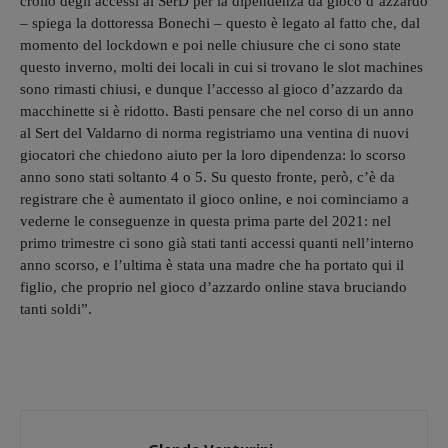
crollo degli accessi al SerD per la dipendenza da gioco d’azzardo
– spiega la dottoressa Bonechi – questo è legato al fatto che, dal
momento del lockdown e poi nelle chiusure che ci sono state
questo inverno, molti dei locali in cui si trovano le slot machines
sono rimasti chiusi, e dunque l’accesso al gioco d’azzardo da
macchinette si è ridotto. Basti pensare che nel corso di un anno
al Sert del Valdarno di norma registriamo una ventina di nuovi
giocatori che chiedono aiuto per la loro dipendenza: lo scorso
anno sono stati soltanto 4 o 5. Su questo fronte, però, c’è da
registrare che è aumentato il gioco online, e noi cominciamo a
vederne le conseguenze in questa prima parte del 2021: nel
primo trimestre ci sono già stati tanti accessi quanti nell’interno
anno scorso, e l’ultima è stata una madre che ha portato qui il
figlio, che proprio nel gioco d’azzardo online stava bruciando
tanti soldi”.