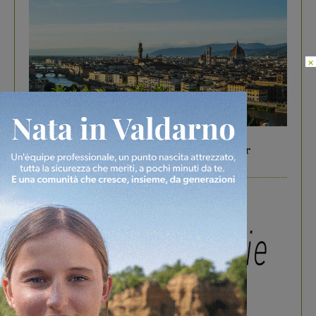
×
In vetrina
6 Agosto 2026
Gita di famiglia a Firenze: 5 idee per far
divertire i tuoi figli