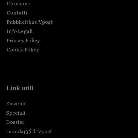
Chi siamo
Contatti
Pubblicità su Vpost
Info Legali
Privacy Policy
Cookie Policy
Html code here! Replace this with any non empty raw html
code and that's it.
Link utili
Elezioni
Speciali
Dossier
I sondaggi di Vpost