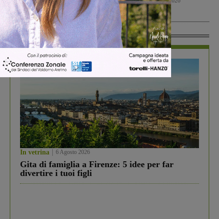
Cronaca
7 Agosto 2026
Calcio Giovanili
8 Agosto 2026
In Vetrina
In vetrina
6 Agosto 2026
Gita di famiglia a Firenze: 5 idee per far
divertire i tuoi figli