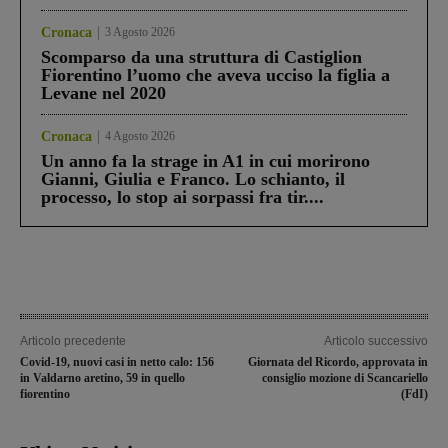
Cronaca
3 Agosto 2026
Scomparso da una struttura di Castiglion
Fiorentino l’uomo che aveva ucciso la figlia a
Levane nel 2020
Cronaca
4 Agosto 2026
Un anno fa la strage in A1 in cui morirono
Gianni, Giulia e Franco. Lo schianto, il
processo, lo stop ai sorpassi fra tir....
Articolo precedente
Articolo successivo
Covid-19, nuovi casi in netto calo: 156
Giornata del Ricordo, approvata in
in Valdarno aretino, 59 in quello
consiglio mozione di Scancariello
fiorentino
(FdI)