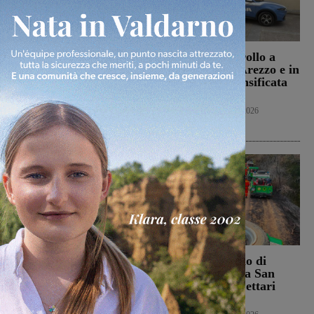
Punto Nascita della
Servizi di controllo a
Gruccia, Tucci (FdI):
Montevarchi, Arezzo e in
“Montevarchi è sulla
provincia: intensificata
giusta strada di un
l’attività
aumento dei parti”
Cronaca
8 Agosto 2026
Politica
8 Agosto 2026
Campionato nazionale
Bucine, incendio di
Juniores, girone
oliveta e bosco a San
interamente toscano per
Pancrazio. Tre ettari
Terranuova Traiana e
l’area bruciata
Montevarchi