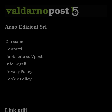
Arno Edizioni Srl
Chi siamo
Contatti
Pubblicità su Vpost
Info Legali
Privacy Policy
Cookie Policy
Html code here! Replace this with any non empty raw html
code and that's it.
Link utili