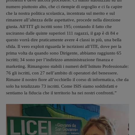
problemi e deve ancora procedere. Ci siamo stabilizzati su un
numero piuttosto alto, che ci riempie di orgoglio e ci fa capire
che la nostra politica scolastica, incentrata sul merito e sul
rimanere all’altezza delle aspettative, procede nella direzione
giusta. All’ITT gli iscritti sono 195; contando il fatto che
usciranno dalle quinte superiori 111 ragazzi, il gap è di 84 e
questo vorrà dire praticamente avere 4 classi in più, una bella
sfida. Il vero exploit riguarda le iscrizioni all’ITE, dove per la
prima volta da quando sono Dirigente, abbiamo raggiunto 65
iscritti; 34 sono per l’indirizzo amministrazione finanza e
marketing. Rimangono stabili i numeri dell’Istituto Professionale:
76 gli iscritti, con 27 nell’ambito di operatori del benessere.
Rimane il nostro fiore all’occhiello il corso di informatica, che da
solo ha totalizzato 73 iscritti. Come ISIS siamo soddisfatti e
sentiamo la fiducia che il territorio ha nei nostri confronti.”