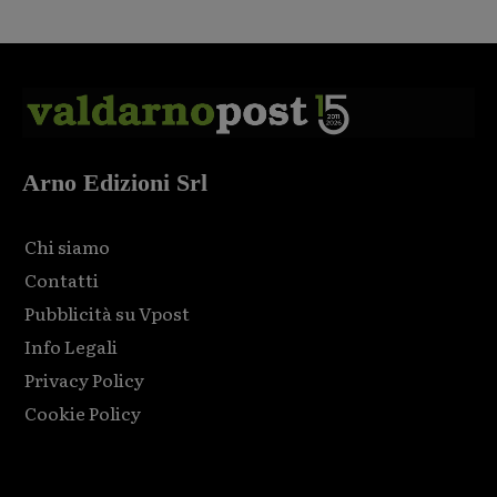
Arno Edizioni Srl
Chi siamo
Contatti
Pubblicità su Vpost
Info Legali
Privacy Policy
Cookie Policy
Html code here! Replace this with any non empty raw html
code and that's it.