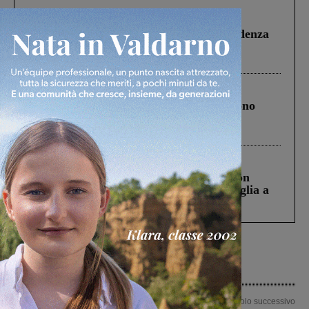
Figline Incisa Valdarno
1 Agosto 2026
Piscina di Figline finanziata oltre la scadenza
Pnrr, il gruppo di Fratelli d’Italia: “Un
ringraziamento al Governo”
Cronaca
4 Agosto 2026
Un anno fa la strage in A1 in cui morirono
Gianni, Giulia e Franco. Lo schianto, il
processo, lo stop ai sorpassi fra tir....
Cronaca
3 Agosto 2026
Scomparso da una struttura di Castiglion
Fiorentino l’uomo che aveva ucciso la figlia a
Levane nel 2020
Articolo precedente
Articolo successivo