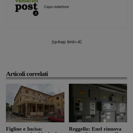
Capo redattore
[rp4wp limit=4]
Articoli correlati
Figline e Incisa:
Reggello: Enel rinnova