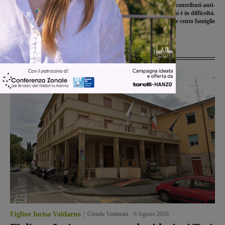
Fiamme in un appartamento di
Aperto il bando per i contributi anti-
Levanella, il fumo invade anche gli
sfratto: risorse per chi è in difficoltà.
altri piani
Nel 2019 furono aiutate cento famiglie
Ultime Notizie
Figline Incisa Valdarno
Glenda Venturini
-
6 Agosto 2026