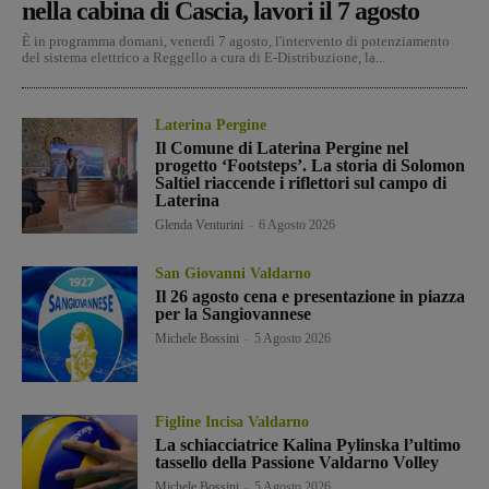
nella cabina di Cascia, lavori il 7 agosto
È in programma domani, venerdì 7 agosto, l'intervento di potenziamento
del sistema elettrico a Reggello a cura di E-Distribuzione, la...
Laterina Pergine
Il Comune di Laterina Pergine nel
progetto ‘Footsteps’. La storia di Solomon
Saltiel riaccende i riflettori sul campo di
Laterina
Glenda Venturini
-
6 Agosto 2026
San Giovanni Valdarno
Il 26 agosto cena e presentazione in piazza
per la Sangiovannese
Michele Bossini
-
5 Agosto 2026
Figline Incisa Valdarno
La schiacciatrice Kalina Pylinska l’ultimo
tassello della Passione Valdarno Volley
Michele Bossini
-
5 Agosto 2026