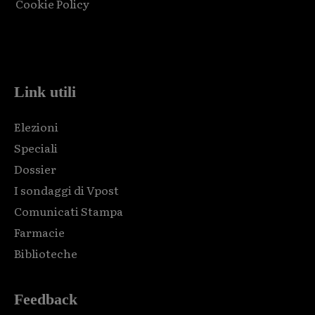
Cookie Policy
Html code here! Replace this with any non empty raw html
code and that's it.
Link utili
Elezioni
Speciali
Dossier
I sondaggi di Vpost
Comunicati Stampa
Farmacie
Biblioteche
Feedback