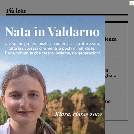
×
Più lette
Figline Incisa Valdarno
1 Agosto 2026
Piscina di Figline finanziata oltre la scadenza
Pnrr, il gruppo di Fratelli d’Italia: “Un
ringraziamento al Governo”
Cronaca
3 Agosto 2026
Scomparso da una struttura di Castiglion
Fiorentino l’uomo che aveva ucciso la figlia a
Levane nel 2020
Cronaca
4 Agosto 2026
Un anno fa la strage in A1 in cui morirono
Gianni, Giulia e Franco. Lo schianto, il
processo, lo stop ai sorpassi fra tir....