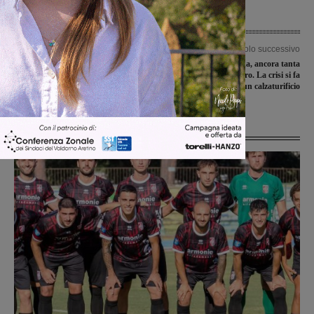
Articolo precedente
Articolo successivo
Sicurezza, attive altre sette nuove
Manifatturiero e moda, ancora tanta
telecamere di videosorveglianza
incertezza per il futuro. La crisi si fa
sentire: chiude un calzaturificio
Ultime Notizie