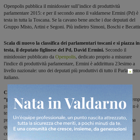
Openpolis pubblica il minidossier sull’indice di produttività
parlamentare 2015: e per il secondo anno il valdarnese Ermini (Pd) è 
testa in tutta la Toscana. Se la cavano bene anche i due deputati del
Gruppo Misto, Artini e Segoni. Più indietro Simoni, Boschi e Becatti
Scala di nuovo la classifica dei parlamentari toscani e si piazza in
testa, il deputato figlinese del Pd, David Ermini.
Secondo il
minidossier pubblicato da
Openpolis
, dedicato proprio a misurare
l'indice di produttività parlamentare, Ermini è addirittura 23esimo a
livello nazionale: uno dei deputati più produttivi di tutto il Parlamento
×
italiano.
Cosa misura l'indice? "La declinazione che diamo al termine
“produttività” – si legge
nell'introduzione al minidossier
–
è semp
più lontana dal mero conteggio delle attività svolte quanto piuttosto è
tesa a rilevare la capacità di essere influenti ed efficienti. Non è
produttivo il parlamentare primo firmatario di innumerevoli ddl, ma
quello che porta a casa una legge; non è produttivo chi protocolla
centinaia di interrogazioni ma chi riesce ad ottenere una risposta da