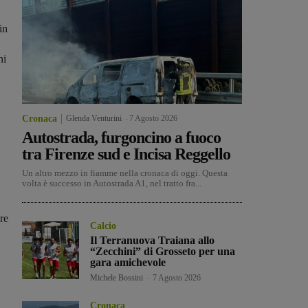
in
ni
Cronaca
Glenda Venturini
-
7 Agosto 2026
Autostrada, furgoncino a fuoco
tra Firenze sud e Incisa Reggello
Un altro mezzo in fiamme nella cronaca di oggi. Questa
volta è successo in Autostrada A1, nel tratto fra...
re
Calcio
Il Terranuova Traiana allo
“Zecchini” di Grosseto per una
gara amichevole
Michele Bossini
-
7 Agosto 2026
Cronaca