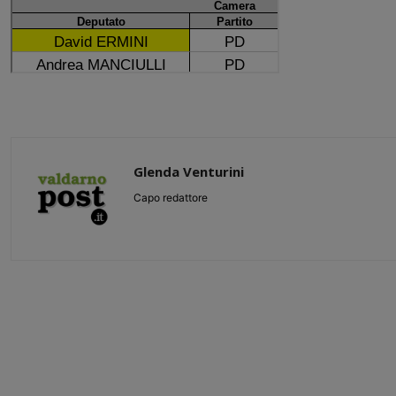
Glenda Venturini
Capo redattore
Share