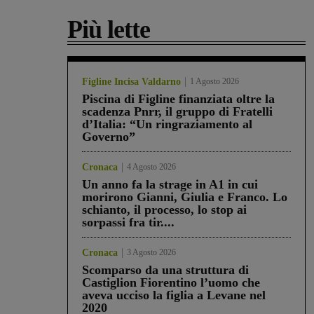
Più lette
Figline Incisa Valdarno
1 Agosto 2026
Piscina di Figline finanziata oltre la
scadenza Pnrr, il gruppo di Fratelli
d’Italia: “Un ringraziamento al
Governo”
Cronaca
4 Agosto 2026
Un anno fa la strage in A1 in cui
morirono Gianni, Giulia e Franco. Lo
schianto, il processo, lo stop ai
sorpassi fra tir....
Cronaca
3 Agosto 2026
Scomparso da una struttura di
Castiglion Fiorentino l’uomo che
aveva ucciso la figlia a Levane nel
2020