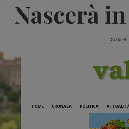
DOSSIER
HOME
CRONACA
POLITICA
ATTUALIT