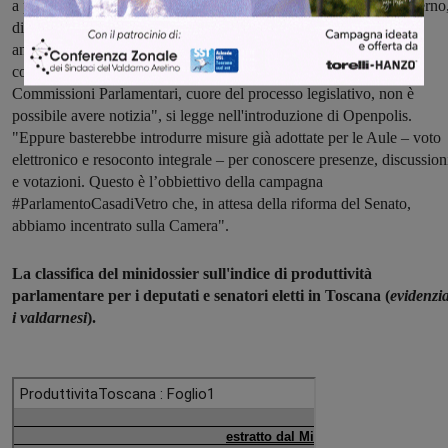
a pesare nel calcolo dell'indice c'è l'impegno nelle attività di Governo
di cui l'indice di Openpolis non tiene conto. Stesso ragionamento
anche per i lavori delle Commissioni (la Simoni, ad esempio, è
componente di tre Commissioni): "Di ciò che accade nelle
Commissioni Parlamentari, cuore del processo legislativo, non è
possibile avere notizia", si legge nell'introduzione di Openpolis.
"Eppure basterebbe introdurre misure già adottate per le Aule – voto
elettronico e resoconto integrale – per conoscere presenze, discussion
e votazioni. Questo è l’obbiettivo della campagna
#ParlamentoCasadiVetro che, in attesa della riforma del Senato,
abbiamo incentrato sulla Camera".
La classifica del minidossier sull'indice di produttività
parlamentare per i deputati e senatori eletti in Toscana (
evidenzia
i valdarnesi
).