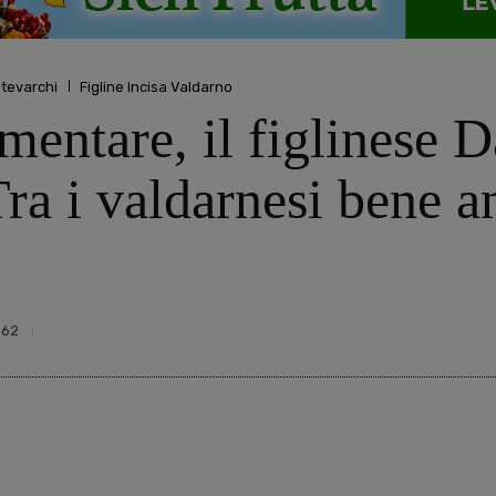
tevarchi
Figline Incisa Valdarno
amentare, il figlinese 
Tra i valdarnesi bene a
562