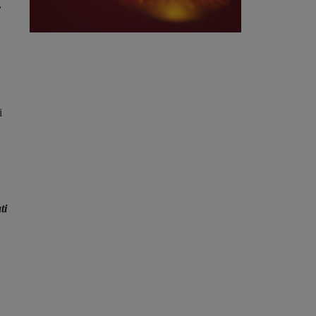
,
i
ti