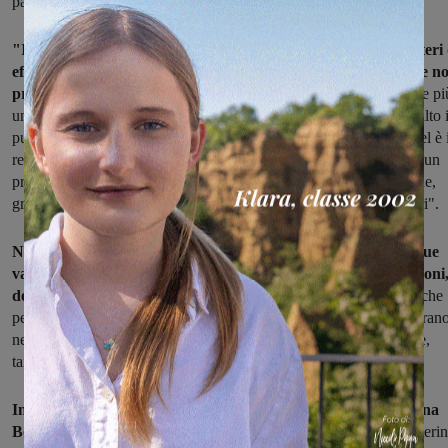
parte del ministro competente".
"Il lavoro di deputati e senatori viene analizzato in base a criteri 
efficacia che aiutino a distinguere la gran massa di attività che n
produce effetti da quella, poca, che invece dà risultati.
Dunque pi
un provvedimento si approssima al suo completamento, più sarà alto i
punteggio assegnato a chi presenta l’atto – primo firmatario – o nel è i
relatore. Altri punti vengono attribuiti con il consenso ottenuto su un
provvedimento, attraverso le firme degli altri parlamentari, e, infine,
grazie ad una più assidua partecipazione del parlamentare ai lavori".
Nella top ten dei parlamentari eletti in Toscana ci sono altri due
valdarnesi, dopo Ermini: sono Massimo Artini e Samuele Segoni
del Gruppo Misto,
rispettivamente in terza e sesta posizione. Anche
per loro, così come per David Ermini, rispetto allo scorso anno (eran
nel gruppo M5S nel 2014) si registra un miglioramento dell'indice,
tanto che salgono anche a livello generale.
In fondo alla classifica dei deputati toscani, invece, Maria Elena
Boschi, Elisa Simoni e Lorenzo Becattini.
Per il Ministro di Laterin