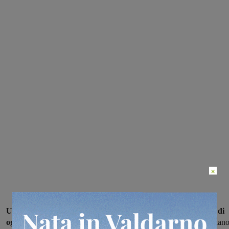
×
Un uomo di 63 anni è rimasto coinvolto nel tardo pomeriggio di
oggi in un incidente nei campi,
avvenuto tra le località di Pulicciano