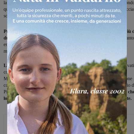
la Lama, nelle colline del comune di Castelfranco Piandiscò. Second
quanto ricostruito, l’uomo è rimasto con entrambe le gambe schiaccia
sotto al trattore con cui stava lavorando.
Purtroppo impossibilitato a chiedere aiuto, sarebbe rimasto più 
due ore sotto il trattore,
prima che qualcuno si accorgesse di quanto
era successo e potesse dare l’allarme. Solo dopo le 19 è scattata la
macchina dei soccorsi.
L’uomo è stato soccorso dai sanitari del 118 della Asl TSE
arrivati
con automedica e ambulanza, insieme ai Vigili del fuoco di
Montevarchi. Il 63enne è stato estratto da sotto il trattore, operazione
complessa e delicata; poi con l’ambulanza è stato portato allo stadio d
Pian di Scò dove nel frattempo è atterrato
l’elisoccorso Pegaso 2, ch
lo ha trasportato in codice rosso all’ospedale senese delle Scotte.
Glenda Venturini