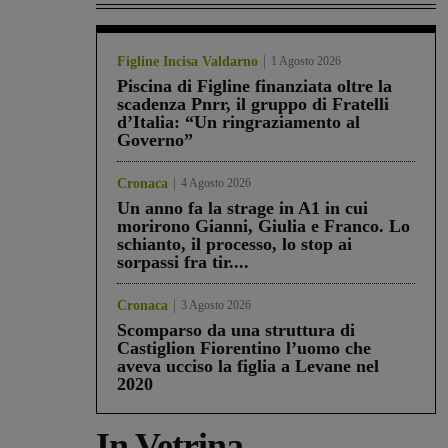
Figline Incisa Valdarno
1 Agosto 2026
Piscina di Figline finanziata oltre la
scadenza Pnrr, il gruppo di Fratelli
d’Italia: “Un ringraziamento al
Governo”
Cronaca
4 Agosto 2026
Un anno fa la strage in A1 in cui
morirono Gianni, Giulia e Franco. Lo
schianto, il processo, lo stop ai
sorpassi fra tir....
Cronaca
3 Agosto 2026
Scomparso da una struttura di
Castiglion Fiorentino l’uomo che
aveva ucciso la figlia a Levane nel
2020
In Vetrina