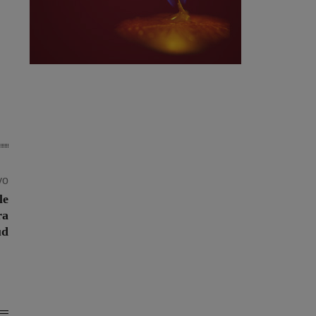
vo
le
ra
ud