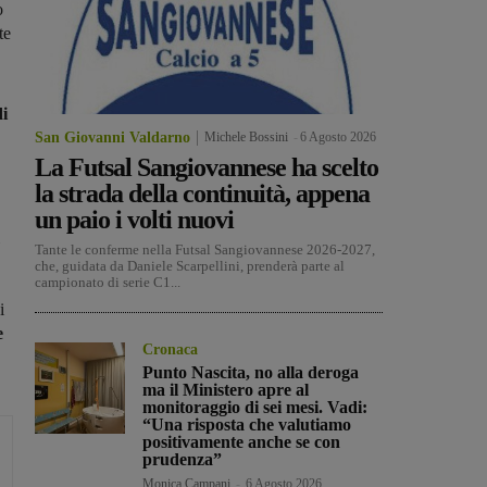
o
te
di
San Giovanni Valdarno
Michele Bossini
-
6 Agosto 2026
La Futsal Sangiovannese ha scelto
la strada della continuità, appena
un paio i volti nuovi
Tante le conferme nella Futsal Sangiovannese 2026-2027,
che, guidata da Daniele Scarpellini, prenderà parte al
campionato di serie C1...
i
e
Cronaca
Punto Nascita, no alla deroga
ma il Ministero apre al
monitoraggio di sei mesi. Vadi:
“Una risposta che valutiamo
positivamente anche se con
prudenza”
Monica Campani
-
6 Agosto 2026