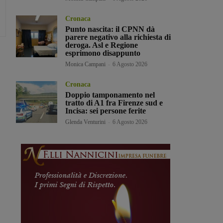
Cronaca
Punto nascita: il CPNN dà
parere negativo alla richiesta di
deroga. Asl e Regione
esprimono disappunto
Monica Campani
-
6 Agosto 2026
Cronaca
Doppio tamponamento nel
tratto di A1 fra Firenze sud e
Incisa: sei persone ferite
Glenda Venturini
-
6 Agosto 2026