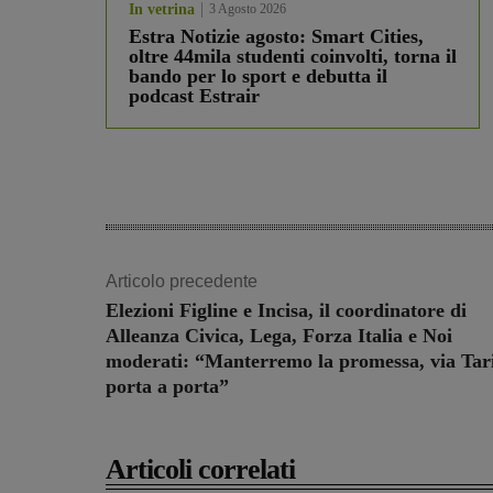
In vetrina
3 Agosto 2026
Estra Notizie agosto: Smart Cities,
oltre 44mila studenti coinvolti, torna il
bando per lo sport e debutta il
podcast Estrair
Articolo precedente
Elezioni Figline e Incisa, il coordinatore di
Alleanza Civica, Lega, Forza Italia e Noi
moderati: “Manterremo la promessa, via Tari
porta a porta”
Articoli correlati