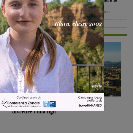
amichevole
fiamme
Calcio
7 Agosto 2026
Cronaca
7 Agosto 2026
In Vetrina
In vetrina
6 Agosto 2026
Gita di famiglia a Firenze: 5 idee per far
divertire i tuoi figli