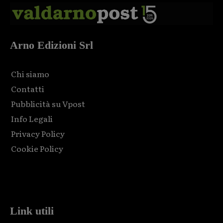
Arno Edizioni Srl
Chi siamo
Contatti
Pubblicità su Vpost
Info Legali
Privacy Policy
Cookie Policy
Html code here! Replace this with any non empty raw html
code and that's it.
Link utili