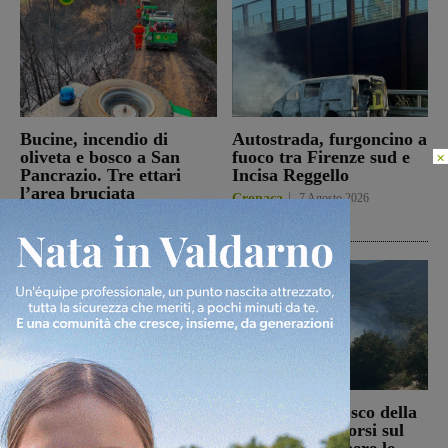
Bucine, incendio di
Autostrada, furgoncino a
oliveta e bosco a San
fuoco tra Firenze sud e
×
Pancrazio. Tre ettari
Incisa Reggello
l’area bruciata
Cronaca
7 Agosto 2026
Cronaca
7 Agosto 2026
Il Terranuova Traiana
Incendio nel bosco della
allo “Zecchini” di
Trappola. Soccorsi sul
Grosseto per una gara
posto per spegnere le