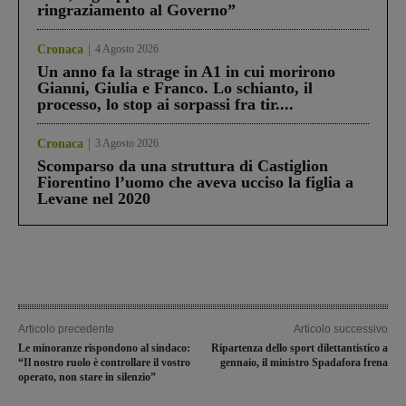
ringraziamento al Governo”
Cronaca
4 Agosto 2026
Un anno fa la strage in A1 in cui morirono
Gianni, Giulia e Franco. Lo schianto, il
processo, lo stop ai sorpassi fra tir....
Cronaca
3 Agosto 2026
Scomparso da una struttura di Castiglion
Fiorentino l’uomo che aveva ucciso la figlia a
Levane nel 2020
Articolo precedente
Articolo successivo
Le minoranze rispondono al sindaco:
Ripartenza dello sport dilettantistico a
“Il nostro ruolo è controllare il vostro
gennaio, il ministro Spadafora frena
operato, non stare in silenzio”