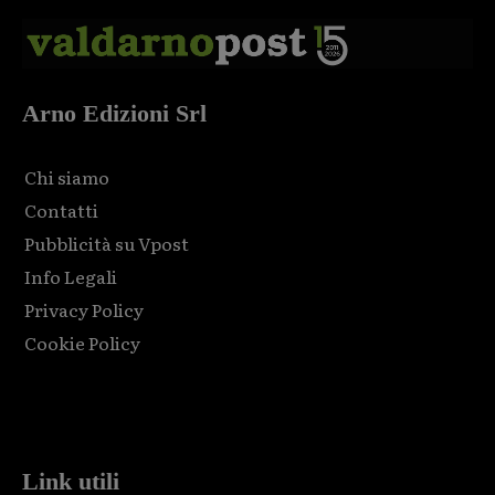
Arno Edizioni Srl
Chi siamo
Contatti
Pubblicità su Vpost
Info Legali
Privacy Policy
Cookie Policy
Html code here! Replace this with any non empty raw html
code and that's it.
Link utili