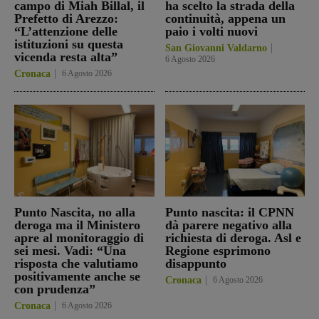
campo di Miah Billal, il
ha scelto la strada della
Prefetto di Arezzo:
continuità, appena un
“L’attenzione delle
paio i volti nuovi
istituzioni su questa
San Giovanni Valdarno
vicenda resta alta”
6 Agosto 2026
Cronaca
6 Agosto 2026
Punto Nascita, no alla
Punto nascita: il CPNN
deroga ma il Ministero
dà parere negativo alla
apre al monitoraggio di
richiesta di deroga. Asl e
sei mesi. Vadi: “Una
Regione esprimono
risposta che valutiamo
disappunto
positivamente anche se
Cronaca
6 Agosto 2026
con prudenza”
Cronaca
6 Agosto 2026