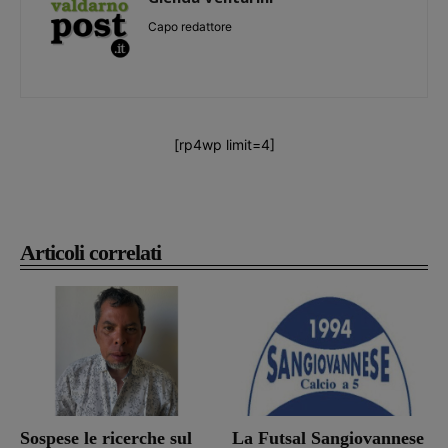
Capo redattore
[rp4wp limit=4]
Articoli correlati
Sospese le ricerche sul
La Futsal Sangiovannese