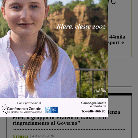
In vetrina
3 Agosto 2026
Estra Notizie agosto: Smart Cities, oltre 44mila
studenti coinvolti, torna il bando per lo sport e
debutta il podcast Estrair
Più lette
Figline Incisa Valdarno
1 Agosto 2026
Piscina di Figline finanziata oltre la scadenza
Pnrr, il gruppo di Fratelli d’Italia: “Un
ringraziamento al Governo”
Cronaca
4 Agosto 2026