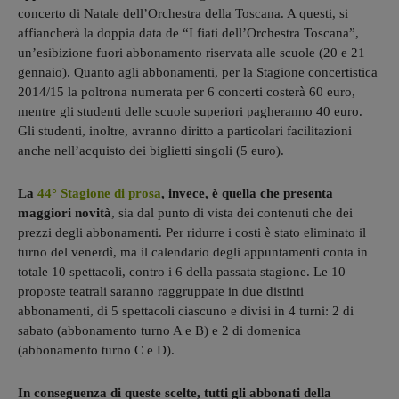
concerto di Natale dell’Orchestra della Toscana. A questi, si
affiancherà la doppia data de “I fiati dell’Orchestra Toscana”,
un’esibizione fuori abbonamento riservata alle scuole (20 e 21
gennaio). Quanto agli abbonamenti, per la Stagione concertistica
2014/15 la poltrona numerata per 6 concerti costerà 60 euro,
mentre gli studenti delle scuole superiori pagheranno 40 euro.
Gli studenti, inoltre, avranno diritto a particolari facilitazioni
anche nell’acquisto dei biglietti singoli (5 euro).
La
44° Stagione di prosa
, invece, è quella che presenta
maggiori novità
, sia dal punto di vista dei contenuti che dei
prezzi degli abbonamenti. Per ridurre i costi è stato eliminato il
turno del venerdì, ma il calendario degli appuntamenti conta in
totale 10 spettacoli, contro i 6 della passata stagione. Le 10
proposte teatrali saranno raggruppate in due distinti
abbonamenti, di 5 spettacoli ciascuno e divisi in 4 turni: 2 di
sabato (abbonamento turno A e B) e 2 di domenica
(abbonamento turno C e D).
In conseguenza di queste scelte, tutti gli abbonati della