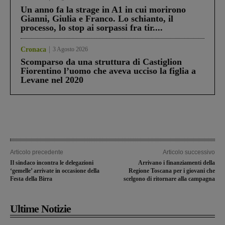
Un anno fa la strage in A1 in cui morirono
Gianni, Giulia e Franco. Lo schianto, il
processo, lo stop ai sorpassi fra tir....
Cronaca
3 Agosto 2026
Scomparso da una struttura di Castiglion
Fiorentino l’uomo che aveva ucciso la figlia a
Levane nel 2020
Articolo precedente
Articolo successivo
Il sindaco incontra le delegazioni
Arrivano i finanziamenti della
‘gemelle’ arrivate in occasione della
Regione Toscana per i giovani che
Festa della Birra
scelgono di ritornare alla campagna
Ultime Notizie