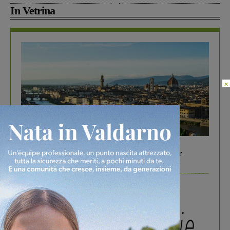
In Vetrina
×
In vetrina
6 Agosto 2026
Gita di famiglia a Firenze: 5 idee per far
divertire i tuoi figli