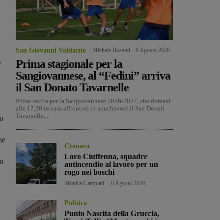
San Giovanni Valdarno
Michele Bossini
-
8 Agosto 2026
e
Prima stagionale per la
o
Sangiovannese, al “Fedini” arriva
il San Donato Tavarnelle
Prima uscita per la Sangiovannese 2026-2027, che domani
alle 17,30 in casa affronterà in amichevole il San Donati
Tavarnelle,...
to
ne
Cronaca
Loro Ciuffenna, squadre
so
antincendio al lavoro per un
rogo nei boschi
Monica Campani
-
8 Agosto 2026
Politica
Punto Nascita della Gruccia,