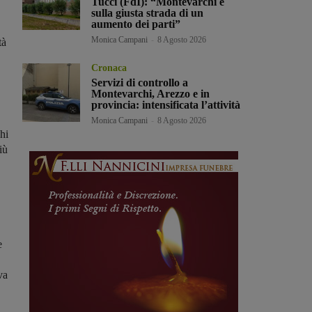
Tucci (FdI): “Montevarchi è
sulla giusta strada di un
aumento dei parti”
Monica Campani
-
8 Agosto 2026
tà
Cronaca
Servizi di controllo a
,
Montevarchi, Arezzo e in
provincia: intensificata l’attività
Monica Campani
-
8 Agosto 2026
hi
iù
e
va