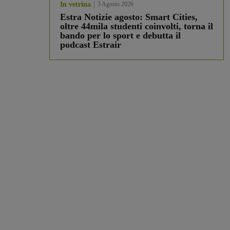
In vetrina
3 Agosto 2026
Estra Notizie agosto: Smart Cities,
oltre 44mila studenti coinvolti, torna il
bando per lo sport e debutta il
podcast Estrair