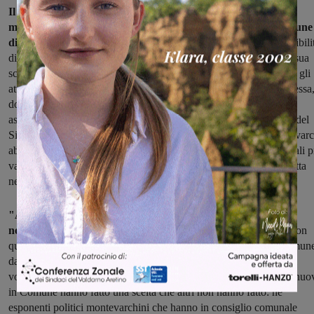
Il capogruppo della Lista civica, poi, continua: "La scelta,
motivata per i nuovi impegni lavorativi assunti presso il Comune
di Montevarchi,
non è dovuta a nessuna condizione di incompatibili
di legge, o inconferibilità dell'incarico. Per questo, ritengo che la sua
scelta sia ancora più apprezzabile. Ho reputato invece vergognosi gli
attacchi che sono stati portati alla persona di Paola, ed alla lista stessa
dopo che è divenuta di pubblico dominio la notizia della sua
assunzione al Comune di Montevarchi nello staff della segreteria del
Sindaco. Alla lista civica ha fatto piacere che il Sindaco di Montevarc
abbia annoverato tra le sue fila una delle collaboratrici professionali p
valide e capaci, in funzione non solo dell’esperienza lavorativa fatta
negli anni, ma anche della sensibilità politica della persona".
"Apprezziamo il gesto di Paola, anche se non era previsto da
nessuna norma di legge o regolamento istituzionale vigente:
con
questo gesto Paola ha voluto anche svincolare Terranuova in Comun
da tutte le possibili critiche che potevano giungere in occasione di
votazioni in Consiglio Comunale su specifici temi. Paola e Terranuo
in Comune hanno fatto una scelta che altri non hanno fatto: né
esponenti politici montevarchini che hanno in consiglio comunale