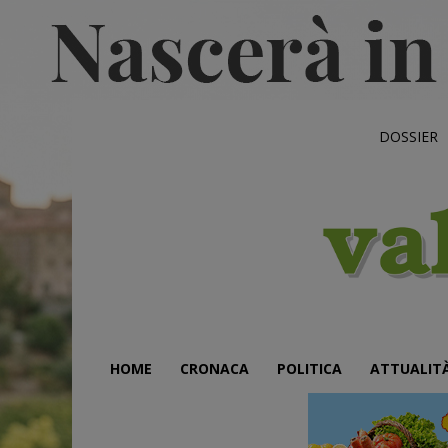
DOSSIER
HOME
CRONACA
POLITICA
ATTUALIT