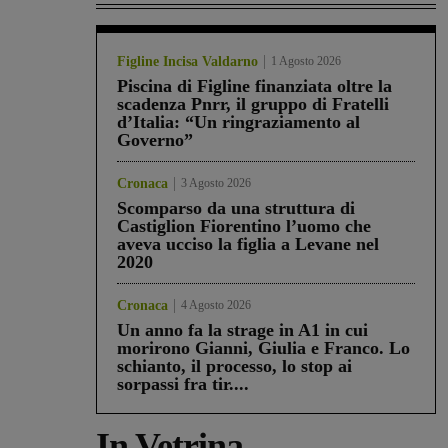
Figline Incisa Valdarno
1 Agosto 2026
Piscina di Figline finanziata oltre la
scadenza Pnrr, il gruppo di Fratelli
d’Italia: “Un ringraziamento al
Governo”
Cronaca
3 Agosto 2026
Scomparso da una struttura di
Castiglion Fiorentino l’uomo che
aveva ucciso la figlia a Levane nel
2020
Cronaca
4 Agosto 2026
Un anno fa la strage in A1 in cui
morirono Gianni, Giulia e Franco. Lo
schianto, il processo, lo stop ai
sorpassi fra tir....
In Vetrina