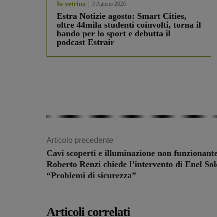
In vetrina
3 Agosto 2026
Estra Notizie agosto: Smart Cities,
oltre 44mila studenti coinvolti, torna il
bando per lo sport e debutta il
podcast Estrair
Articolo precedente
Cavi scoperti e illuminazione non funzionante
Roberto Renzi chiede l’intervento di Enel Sol
“Problemi di sicurezza”
Articoli correlati