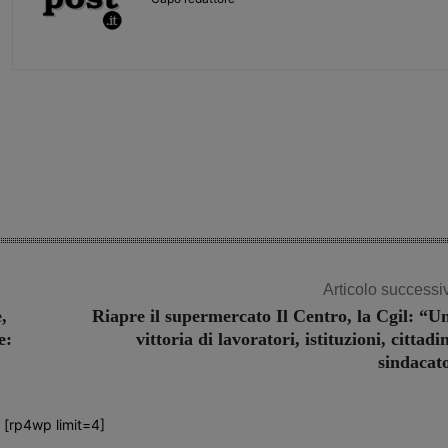
Share
Articolo successi
,
Riapre il supermercato Il Centro, la Cgil: “U
e:
vittoria di lavoratori, istituzioni, cittadin
sindacat
[rp4wp limit=4]