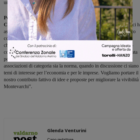
un’idea macchinosa e assurda”.
Per questo, ieri, Confcommercio ha già incontrato Silvia
Chiassai
. “Abbiamo avuto un primo incontro con il sindaco, che ci h
ascoltato con attenzione. Abbiamo poi richiesto un incontro tecnico
con l’assessore all’urbanistica e i responsabili del suo ufficio per
chiarire meglio tutti i punti del piano del traffico in fase di studio –
conclude Soldani – siamo fiduciosi che venga finalmente inaugurata
per Montevarchi una stagione nuova dove la concertazione con le
associazioni di categoria sia la norma, quando in discussione ci siano
temi di interesse per l’economia e per le imprese. Vogliamo portare il
nostro contributo fattivo di idee e proposte per migliorare la vivibilità
Montevarchi”.
Glenda Venturini
Capo redattore