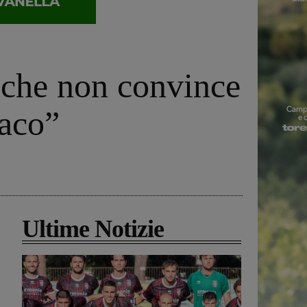
a che non convince
daco”
Ultime Notizie