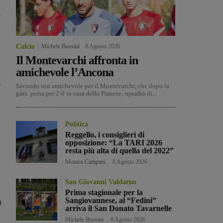
e
Calcio
Michele Bossini
-
8 Agosto 2026
Il Montevarchi affronta in
amichevole l’Ancona
e
Secondo test amichevole per il Montevarchi, che dopo la
gara persa per 2-0 in casa della Pianese, squadra di...
Politica
Reggello, i consiglieri di
opposizione: “La TARI 2026
resta più alta di quella del 2022”
Monica Campani
-
8 Agosto 2026
San Giovanni Valdarno
Prima stagionale per la
Sangiovannese, al “Fedini”
a
arriva il San Donato Tavarnelle
Michele Bossini
-
8 Agosto 2026