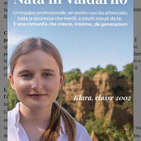
semaforo di via dei Mille. “Ne abbiamo parlato con Chiassai, e lo
faremo anche con i responsabili dell’urbanistica”, dice la responsabil
Roberta Soldani
C'è anche un obbligo di svolta a destra del tutto nuovo, nel
progetto per la nuova viabilità all'altezza di piazza Garibaldi.
È
quello per chi proviene da via IV Novembre e via dei Mille, e serve
per eliminare quell'anomalia del semaforo al quale è obbligatorio dar
la precedenza a destra, anche in caso di verde. Ma costringe le auto a
passare dalla rotatoria del Pestello, anche se vogliono girare verso il
centro storico.
La definisce "idea macchinosa", la Confcommercio. È questo
l'aspetto su cui si concentrano le perplessità
della delegazione
locale, guidata da Roberta Soldani.
“Riconosciamo che la nuova
Giunta ha posto subito attenzione ad uno dei temi che la nostra
associazione indicava come vitali per il centro storico, e di questo
siamo grati, ma obbligare le auto provenienti da via 4 Novembre e vi
dei Mille a girare in piazzale Europa per accedere al centro ci sembra