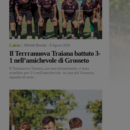
Calcio
Michele Bossini
-
8 Agosto 2026
Il Terrranuova Traiana battuto 3-
1 nell’amichevole di Grosseto
Il Terranuova Traiana, pur non demeritando, è stata
sconfitto per 3-1 nell'amichevole in casa del Grosseto,
squadra di serie...