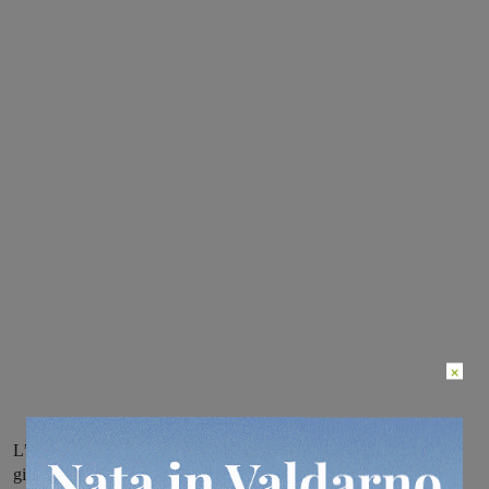
×
L’associazione di categoria plaude all’intraprendenza della nuova
giunta ma critica la decisione adottata per eliminare l’anomalo