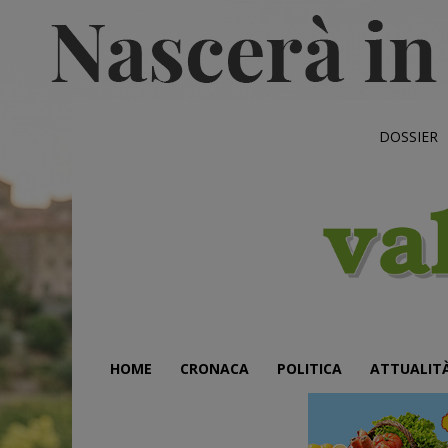
DOSSIER
HOME
CRONACA
POLITICA
ATTUALIT