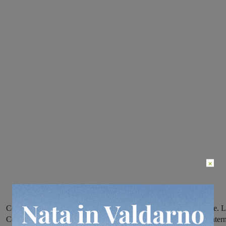
×
Continua il progetto per il centenario della Prima Guerra Mondiale. 
Compagnia teatrale dei Nove ha organizzato la performance all’inter