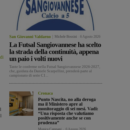
San Giovanni Valdarno
Michele Bossini
-
6 Agosto 2026
La Futsal Sangiovannese ha scelto
la strada della continuità, appena
di
un paio i volti nuovi
Tante le conferme nella Futsal Sangiovannese 2026-2027,
che, guidata da Daniele Scarpellini, prenderà parte al
campionato di serie C1...
Cronaca
Punto Nascita, no alla deroga
ma il Ministero apre al
monitoraggio di sei mesi. Vadi:
l
“Una risposta che valutiamo
l
positivamente anche se con
prudenza”
Monica Campani
-
6 Agosto 2026