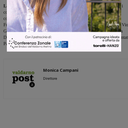
La regia del progetto è stata curata da Marco Guglielminetti,
i
costumi sono stati realizzati da Claudia Stefani Migliorato, le
coreografie da Fabiola Zecovin. Hanno ballato Vania Prioreschi,
Francesca Faraco, Virginia Iacono, Claudia Lerario, Laura Goffi, Vio
Gnesini e Fabiola Zecovin e recitato Giulia Costanza, Linda Stella
Diana Gala, Sonia Galli, Elena Pierattini, Francesca Zagni. Ha canta
Paolo Guglielminetti.
Monica Campani
Direttore
Share