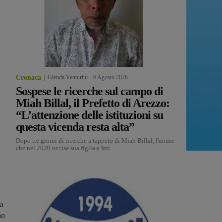
Cronaca
Glenda Venturini
-
6 Agosto 2026
Sospese le ricerche sul campo di
Miah Billal, il Prefetto di Arezzo:
“L’attenzione delle istituzioni su
questa vicenda resta alta”
Dopo tre giorni di ricerche a tappeto di Miah Billal, l'uomo
che nel 2020 uccise sua figlia e ferì...
La
no