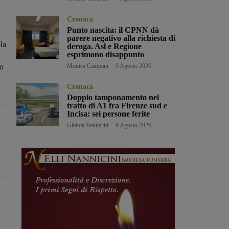
Cronaca
Punto nascita: il CPNN dà
parere negativo alla richiesta di
la
deroga. Asl e Regione
esprimono disappunto
to
Monica Campani
-
6 Agosto 2026
Cronaca
Doppio tamponamento nel
tratto di A1 fra Firenze sud e
Incisa: sei persone ferite
Glenda Venturini
-
6 Agosto 2026