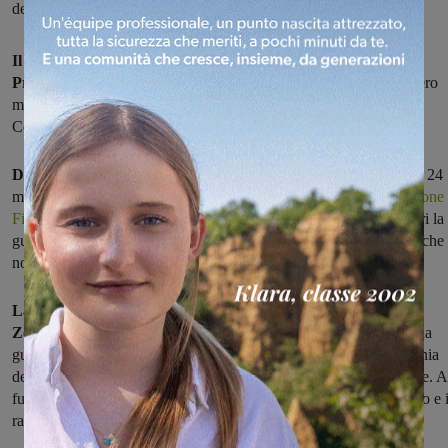
del cimitero monumentale della Misericordia di Figline
Il terzo capitolo del progetto realizzato per il centenario della
Prima Guerra Mondiale
è andato in scena venerdì sera al cimitero
monumentale della Misericordia. Ad animare la serata è stata la
Compagnia dei Nove.
Dopo i primi due capitoli,
dedicati alla dichiarazione di guerra il 24
maggio e alla
partenza messa in scena con un flash mob alla stazione 
Figline
, la terza parte è stata l’espressione dell'attesa: "mentre fuori la
guerra infuriava, chi stava a casa aspettava con trepidazione le poche
notizie che arrivavano dal fronte".
La guerra è stata rappresentata dalle coreografie di Fabiola
Zecovin: i
l furore e il rumore della danza è stata la metafora di una
guerra incessante. All’interno del cimitero le attrici della Compagnia
dei Nove hanno letto le lettere ricevute da madri e mogli dal fronte. A
furore e al rumore della danza si sono contrapposti, così, il silenzio e i
raccoglimento dell’attesa.