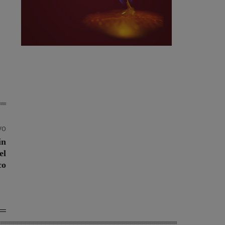
vo
in
el
co