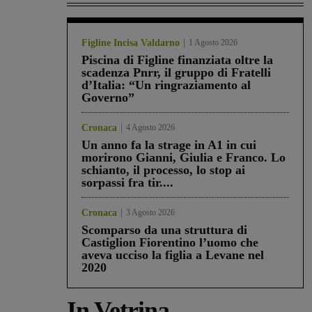
Figline Incisa Valdarno
1 Agosto 2026
Piscina di Figline finanziata oltre la
scadenza Pnrr, il gruppo di Fratelli
d’Italia: “Un ringraziamento al
Governo”
Cronaca
4 Agosto 2026
Un anno fa la strage in A1 in cui
morirono Gianni, Giulia e Franco. Lo
schianto, il processo, lo stop ai
sorpassi fra tir....
Cronaca
3 Agosto 2026
Scomparso da una struttura di
Castiglion Fiorentino l’uomo che
aveva ucciso la figlia a Levane nel
2020
In Vetrina