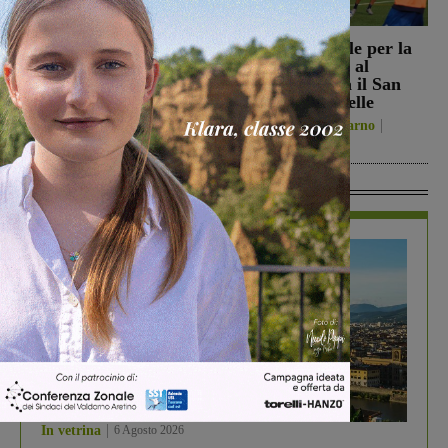
Reggello, i consiglieri di
Prima stagionale per la
opposizione: “La TARI
Sangiovannese, al
2026 resta più alta di
“Fedini” arriva il San
quella del 2022”
Donato Tavarnelle
Politica
8 Agosto 2026
San Giovanni Valdarno
8 Agosto 2026
In Vetrina
In vetrina
6 Agosto 2026