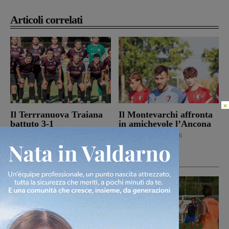
Articoli correlati
×
Il Terrranuova Traiana
Il Montevarchi affronta
battuto 3-1
in amichevole l’Ancona
nell’amichevole di
Calcio
8 Agosto 2026
Grosseto
Calcio
8 Agosto 2026