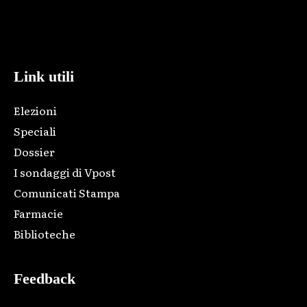
Html code here! Replace this with any non empty raw html
code and that's it.
Link utili
Elezioni
Speciali
Dossier
I sondaggi di Vpost
Comunicati Stampa
Farmacie
Biblioteche
Feedback