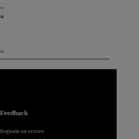
vo
ta
Feedback
Segnala un errore