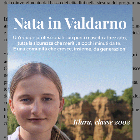
del coinvolgimento dal basso dei cittadini nella stesura del programm
Idea Comune ha presentato la lista di candidati per le elezioni
amministrative del 25 maggio a Figline Incisa
. 16 cittadini, 6 donn
e 10 uomini. "Una lista trasversale e rappresentativa di tutta la società
civile di Figline e Incisa".
"Simone Lombardi, per la sua storia personale, per gli impegni
assunti
fin dalle prime settimane di nascita della lista civica idea
Comune, per il metodo partecipativo che ha adottato e che garantisc
nella costruzione del programma, per l’accoglienza con cui tale
proposta è stata recepita dalla nostra cittadina, dà garanzia di onestà, 
totale distanza dalla cultura della clientela e del favore personale,
determinato insieme a tutto il gruppo di lavoro alla ricerca di soluzio
condivise e non imposte dall’alto, alla difesa del bene comune, alla
ferma intenzione di affrontare i gravi problemi che affliggono Figline
Incisa, proponendo soluzioni che consentono il rilancio della vita
civile, economica e culturale del nostro territorio".
"I candidati, provenienti da associazioni e dalla società civile,