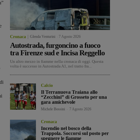
a”
e
Cronaca
Glenda Venturini
-
7 Agosto 2026
Autostrada, furgoncino a fuoco
tra Firenze sud e Incisa Reggello
Un altro mezzo in fiamme nella cronaca di oggi. Questa
volta è successo in Autostrada A1, nel tratto fra...
e
di
Calcio
Il Terranuova Traiana allo
ni
“Zecchini” di Grosseto per una
gara amichevole
Michele Bossini
-
7 Agosto 2026
Cronaca
Incendio nel bosco della
Trappola. Soccorsi sul posto per
spegnere le fiamme