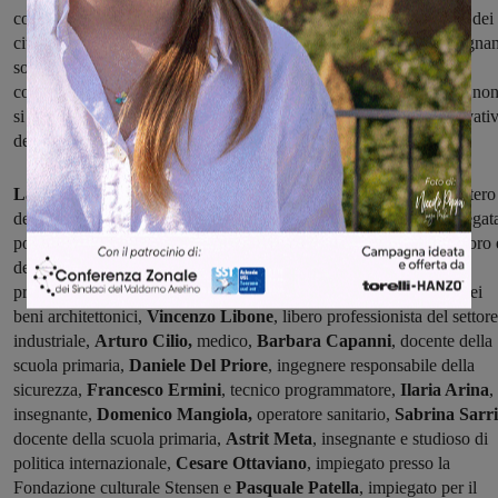
condividono e applicano il metodo del coinvolgimento dal basso dei
cittadini nella stesura del programma e in caso di elezione s’impegna
solennemente fin d’ora a rappresentare tutta la cittadinanza,
consapevoli che la partecipazione chiesta dalla lista ideaComune no
si limita alla delega del voto, ma è caratteristica costitutiva e innovati
della sua proposta etica e politica".
La lista dei candidati: Daniela Leoni
, impiegata presso il Ministero
della giustizia,
Ilaria Bozzuffi
, Maestra d'arte, scenografa e impiegat
postale,
Annalisa De Luca
, impiegata presso il Ministero del lavoro 
delle politiche sociali,
Paolo Gambassi,
architetto libero
professionista,
Mirko Bonechi,
libero professionista nel campo dei
beni architettonici,
Vincenzo Libone
, libero professionista del settore
industriale,
Arturo Cilio,
medico,
Barbara Capanni
, docente della
scuola primaria,
Daniele Del Priore
, ingegnere responsabile della
sicurezza,
Francesco Ermini
, tecnico programmatore,
Ilaria Arina
,
insegnante,
Domenico Mangiola,
operatore sanitario,
Sabrina Sarri
docente della scuola primaria,
Astrit Meta
, insegnante e studioso di
politica internazionale,
Cesare Ottaviano
, impiegato presso la
Fondazione culturale Stensen e
Pasquale Patella
, impiegato per il