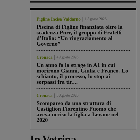
Figline Incisa Valdarno
1 Agosto 2026
Piscina di Figline finanziata oltre la
scadenza Pnrr, il gruppo di Fratelli
d’Italia: “Un ringraziamento al
Governo”
Cronaca
4 Agosto 2026
Un anno fa la strage in A1 in cui
morirono Gianni, Giulia e Franco. Lo
schianto, il processo, lo stop ai
sorpassi fra tir....
Cronaca
3 Agosto 2026
Scomparso da una struttura di
Castiglion Fiorentino l’uomo che
aveva ucciso la figlia a Levane nel
2020
In Vetrina