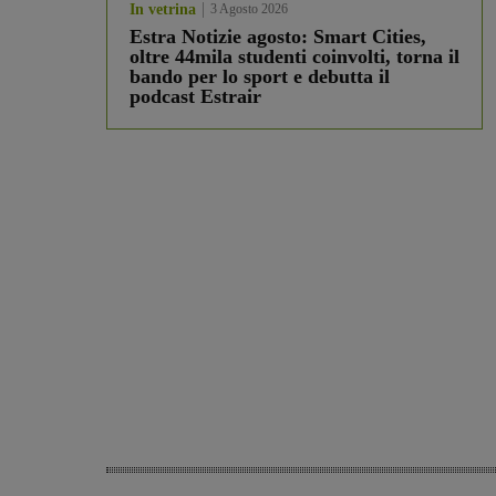
In vetrina
3 Agosto 2026
Estra Notizie agosto: Smart Cities,
oltre 44mila studenti coinvolti, torna il
bando per lo sport e debutta il
podcast Estrair