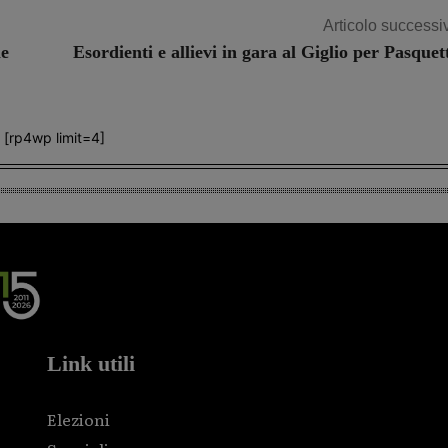
Articolo successi
le
Esordienti e allievi in gara al Giglio per Pasquet
[rp4wp limit=4]
Link utili
Elezioni