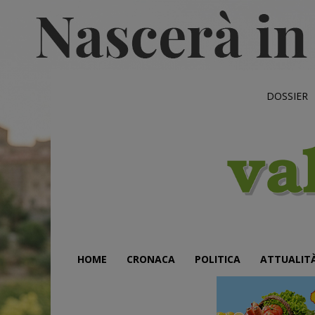
DOSSIER
HOME
CRONACA
POLITICA
ATTUALIT