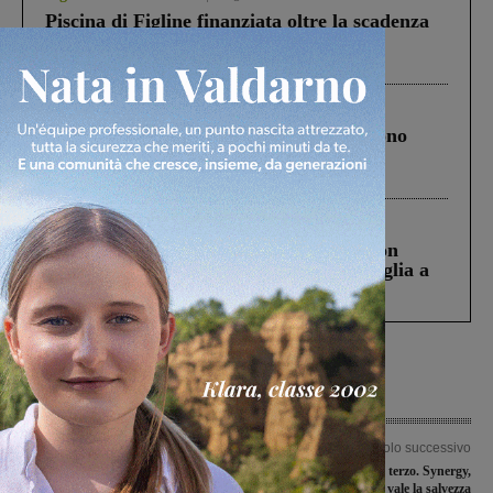
Piscina di Figline finanziata oltre la scadenza
Pnrr, il gruppo di Fratelli d’Italia: “Un
ringraziamento al Governo”
Cronaca
4 Agosto 2026
Un anno fa la strage in A1 in cui morirono
Gianni, Giulia e Franco. Lo schianto, il
processo, lo stop ai sorpassi fra tir....
Cronaca
3 Agosto 2026
Scomparso da una struttura di Castiglion
Fiorentino l’uomo che aveva ucciso la figlia a
Levane nel 2020
Articolo precedente
Articolo successivo
Frana di Ricasoli, l’assessore
Il Galli vince ed è terzo. Synergy,
Bramerini conferma l’impegno della
successo che vale la salvezza