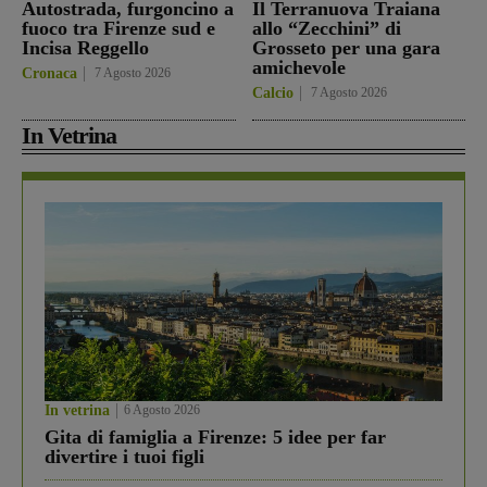
Autostrada, furgoncino a
Il Terranuova Traiana
fuoco tra Firenze sud e
allo “Zecchini” di
Incisa Reggello
Grosseto per una gara
amichevole
Cronaca
7 Agosto 2026
Calcio
7 Agosto 2026
In Vetrina
In vetrina
6 Agosto 2026
Gita di famiglia a Firenze: 5 idee per far
divertire i tuoi figli