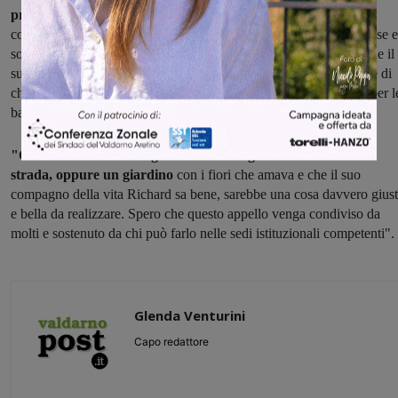
prezioso
, unico, indissolubile comunque. Paola racchiusa nel suo
corpo, costretto a letto ci ha regalato molto. Le sue poesie, immense e
sofferte. Le sue memorie intime, struggenti e tormentate. Ma anche il
suo impegno per la formazione ed il riconoscimento professionale di
chi assiste domiciliarmente i malati immobili nei letti e non solo, per l
battaglie civili sul fine vita ed il testamento biologico".
"Credo – conclude Brogi – che intitolargli nelle sua città una
strada, oppure un giardino
con i fiori che amava e che il suo
compagno della vita Richard sa bene, sarebbe una cosa davvero gius
e bella da realizzare. Spero che questo appello venga condiviso da
molti e sostenuto da chi può farlo nelle sedi istituzionali competenti".
Glenda Venturini
Capo redattore