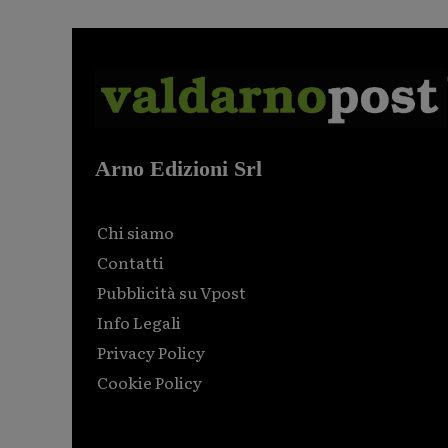
Arno Edizioni Srl
Chi siamo
Contatti
Pubblicità su Vpost
Info Legali
Privacy Policy
Cookie Policy
Html code here! Replace this with any non empty raw
html code and that's it.