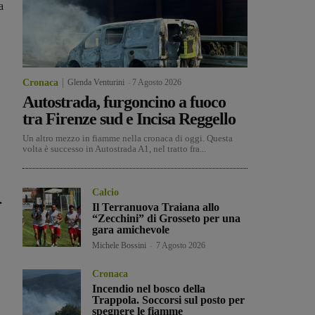
a
Cronaca
Glenda Venturini
-
7 Agosto 2026
Autostrada, furgoncino a fuoco
tra Firenze sud e Incisa Reggello
Un altro mezzo in fiamme nella cronaca di oggi. Questa
volta è successo in Autostrada A1, nel tratto fra...
Calcio
.
Il Terranuova Traiana allo
“Zecchini” di Grosseto per una
gara amichevole
Michele Bossini
-
7 Agosto 2026
Cronaca
Incendio nel bosco della
Trappola. Soccorsi sul posto per
spegnere le fiamme