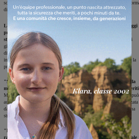
scomparsa dopo essere stata costretta per anni in un letto da una form
di distrofia muscolare, una strada o una piazza della sua città
La proposta arriva da Enzo Brogi, ex consigliere regionale, oggi
presidente del Corecom Toscana: ed è quella di intitolare una
strada a Paola Nepi
, la scrittrice montevarchina scomparsa pochi
giorni fa, che da anni era costretta nel suo letto da una forma di
distrofia muscolare. Paola Nepi è stata protagonista, negli anni, di
importanti battaglie di civiltà, da quelle per il fine vita a quella per la
professionalizzazione delle badanti.
"So bene – scrive Brogi – che occorre che passino 10 anni dalla
morte per intitolare una strada, ad una persona che abbia meriti
Ma la Prefettura, anche su sollecitazione del Comune interessato, può
autorizzare l’eccezione. Quale eccezione più rara e credo, apprezzata
dalle nostre comunità, sarebbe la intitolazione a Montevarchi di una
strada alla memoria ed al merito di Paola Nepi".
"Paola in questi anni, anche nella sua sofferenza, ha
rappresentato, per tutti, un riferimento culturale, etico ed ideale