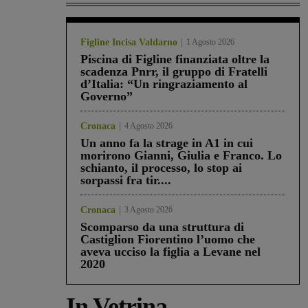
Figline Incisa Valdarno
1 Agosto 2026
Piscina di Figline finanziata oltre la
scadenza Pnrr, il gruppo di Fratelli
d’Italia: “Un ringraziamento al
Governo”
Cronaca
4 Agosto 2026
Un anno fa la strage in A1 in cui
morirono Gianni, Giulia e Franco. Lo
schianto, il processo, lo stop ai
sorpassi fra tir....
Cronaca
3 Agosto 2026
Scomparso da una struttura di
Castiglion Fiorentino l’uomo che
aveva ucciso la figlia a Levane nel
2020
In Vetrina