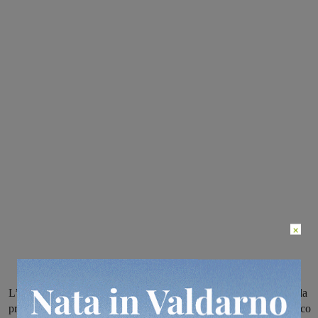
×
L’attuale presidente del Corecom lancia dal suo profilo facebook la
proposta di intitolare a Paola Nepi, scrittrice montevarchina da poco