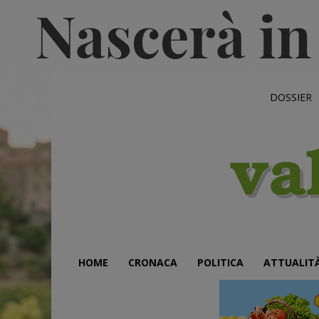
DOSSIER
HOME
CRONACA
POLITICA
ATTUALIT