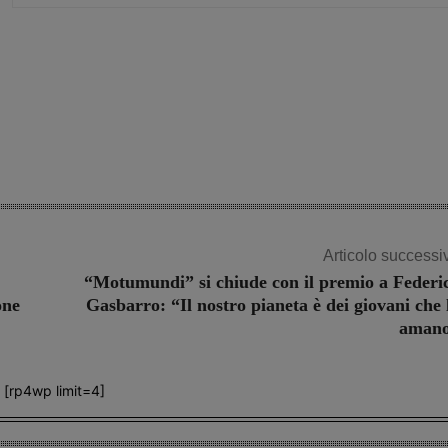
Share
Articolo successi
“Motumundi” si chiude con il premio a Federi
one
Gasbarro: “Il nostro pianeta è dei giovani che 
aman
[rp4wp limit=4]